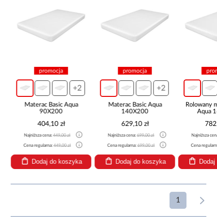
promocja
promocja
pro
m
+2
+2
Materac Basic Aqua
Materac Basic Aqua
Rolowany m
90X200
140X200
Aqua 
404,10 zł
629,10 zł
782
Najniższa cena:
449,00 zł
Najniższa cena:
699,00 zł
Najniższa cen
Cena regularna:
449,00 zł
Cena regularna:
699,00 zł
Cena regular
Dodaj do koszyka
Dodaj do koszyka
Dodaj
1