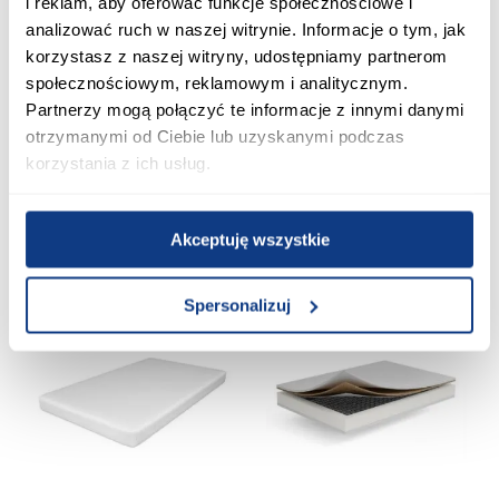
i reklam, aby oferować funkcje społecznościowe i
analizować ruch w naszej witrynie. Informacje o tym, jak
promocja
promocja
korzystasz z naszej witryny, udostępniamy partnerom
+2
+2
społecznościowym, reklamowym i analitycznym.
Partnerzy mogą połączyć te informacje z innymi danymi
Materac Basic Aqua 140X200
Materac Basic Aqua 120X200
otrzymanymi od Ciebie lub uzyskanymi podczas
korzystania z ich usług.
629,10 zł
539,10 zł
Najniższa cena:
699,00 zł
Najniższa cena:
599,00 zł
Cena regularna:
699,00 zł
Cena regularna:
599,00 zł
Akceptuję wszystkie
Dodaj do koszyka
Dodaj do koszyka
Spersonalizuj
PORÓWNAJ
PORÓWNAJ