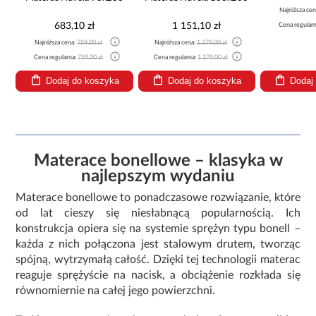
Najniższa cen
683,10 zł
1 151,10 zł
Cena regular
Najniższa cena:
759,00 zł
Najniższa cena:
1 279,00 zł
Cena regularna:
759,00 zł
Cena regularna:
1 279,00 zł
Dodaj do koszyka
Dodaj do koszyka
Dodaj
Materace bonellowe – klasyka w
najlepszym wydaniu
Materace bonellowe to ponadczasowe rozwiązanie, które
od lat cieszy się niesłabnącą popularnością. Ich
konstrukcja opiera się na systemie sprężyn typu bonell –
każda z nich połączona jest stalowym drutem, tworząc
spójną, wytrzymałą całość. Dzięki tej technologii materac
reaguje sprężyście na nacisk, a obciążenie rozkłada się
równomiernie na całej jego powierzchni.