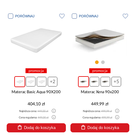
PORÓWNAJ
PORÓWNAJ
promocja
promocja
+2
+5
Materac Basic Aqua 90X200
Materac Xena 90x200
404,10 zł
449,99 zł
Najniższa cena:
449,00 zł
Najniższa cena:
499,99 zł
Cena regularna:
449,00 zł
Cena regularna:
499,99 zł
Dodaj do koszyka
Dodaj do koszyka