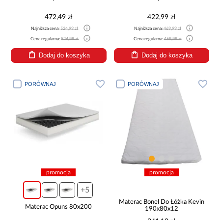
472,49 zł
422,99 zł
Najniższa cena:
524,99 zł
Najniższa cena:
469,99 zł
Cena regularna:
524,99 zł
Cena regularna:
469,99 zł
Dodaj do koszyka
Dodaj do koszyka
PORÓWNAJ
PORÓWNAJ
promocja
promocja
+5
Materac Bonel Do Łóżka Kevin
Materac Opuns 80x200
190x80x12