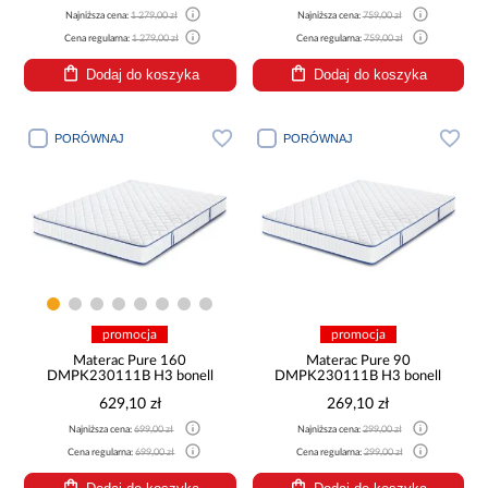
Najniższa cena:
1 279,00 zł
Najniższa cena:
759,00 zł
Cena regularna:
1 279,00 zł
Cena regularna:
759,00 zł
Dodaj do koszyka
Dodaj do koszyka
PORÓWNAJ
PORÓWNAJ
promocja
promocja
Materac Pure 160
Materac Pure 90
DMPK230111B H3 bonell
DMPK230111B H3 bonell
629,10 zł
269,10 zł
Najniższa cena:
699,00 zł
Najniższa cena:
299,00 zł
Cena regularna:
699,00 zł
Cena regularna:
299,00 zł