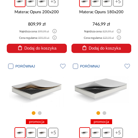
+5
+5
Materac Opuns 200x200
Materac Opuns 180x200
809,99 zł
746,99 zł
Najniższa cena:
899,99 zł
Najniższa cena:
829,99 zł
Cena regularna:
899,99 zł
Cena regularna:
829,99 zł
Dodaj do koszyka
Dodaj do koszyka
PORÓWNAJ
PORÓWNAJ
promocja
promocja
+5
+5