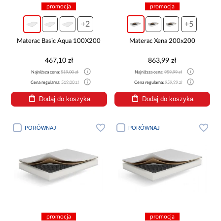
promocja
promocja
+2
+5
Materac Basic Aqua 100X200
Materac Xena 200x200
467,10 zł
863,99 zł
Najniższa cena:
519,00 zł
Najniższa cena:
959,99 zł
Cena regularna:
519,00 zł
Cena regularna:
959,99 zł
Dodaj do koszyka
Dodaj do koszyka
PORÓWNAJ
PORÓWNAJ
promocja
promocja