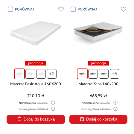
PORÓWNAJ
PORÓWNAJ
promocja
promocja
+2
+5
Materac Basic Aqua 160X200
Materac Xena 140x200
710,10 zł
665,99 zł
Najniższa cena:
789,00 zł
Najniższa cena:
739,99 zł
Cena regularna:
789,00 zł
Cena regularna:
739,99 zł
Dodaj do koszyka
Dodaj do koszyka