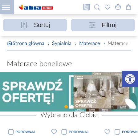
Sortuj
Filtruj
Strona główna
›
Sypialnia
›
Materace
›
Materace bon
Materace bonellowe
Otwórz 
Wybrane dla Ciebie
PORÓWNAJ
PORÓWNAJ
PORÓWN