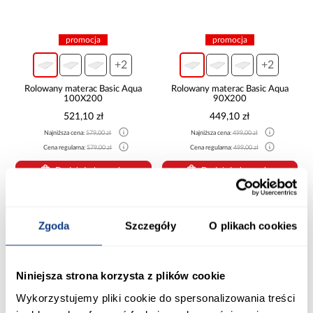
promocja
promocja
+2
+2
Rolowany materac Basic Aqua
Rolowany materac Basic Aqua
100X200
90X200
521,10 zł
449,10 zł
Najniższa cena:
579,00 zł
Najniższa cena:
499,00 zł
Cena regularna:
579,00 zł
Cena regularna:
499,00 zł
Dodaj do koszyka
Dodaj do koszyka
PORÓWNAJ
PORÓWNAJ
Zgoda
Szczegóły
O plikach cookies
Niniejsza strona korzysta z plików cookie
Wykorzystujemy pliki cookie do spersonalizowania treści