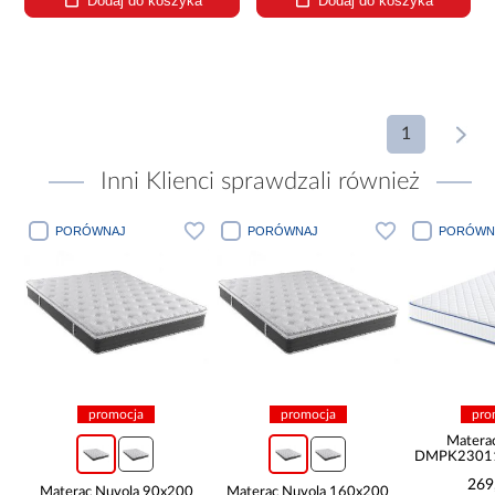
Dodaj do koszyka
Dodaj do koszyka
1
Inni Klienci sprawdzali również
PORÓWNAJ
PORÓWNAJ
PORÓWN
promocja
promocja
pro
Matera
DMPK23011
269
Materac Nuvola 90x200
Materac Nuvola 160x200