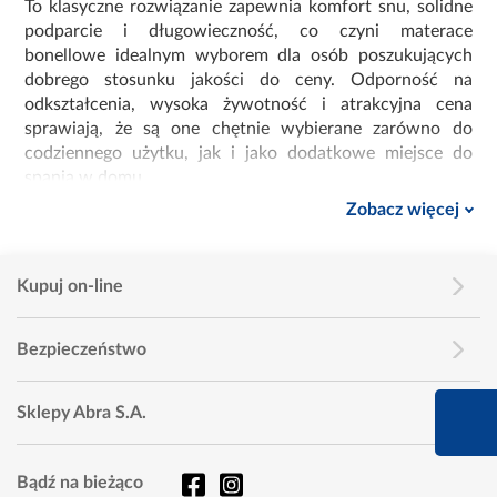
To klasyczne rozwiązanie zapewnia komfort snu, solidne
podparcie i długowieczność, co czyni materace
bonellowe idealnym wyborem dla osób poszukujących
dobrego stosunku jakości do ceny. Odporność na
odkształcenia, wysoka żywotność i atrakcyjna cena
sprawiają, że są one chętnie wybierane zarówno do
codziennego użytku, jak i jako dodatkowe miejsce do
spania w domu.
Zobacz więcej
Progresywna twardość –
inteligentne dopasowanie do
sylwetki
Kupuj on-line
Jedną z największych zalet materacy bonellowych jest ich
tzw. progresywna twardość. Oznacza to, że im większy
Bezpieczeństwo
nacisk wywierany na materac, tym większe wsparcie
zapewniają sprężyny. Dzięki temu osoby o większej masie
ciała mogą liczyć na stabilne podparcie kręgosłupa bez
660 627 627
Sklepy Abra S.A.
uczucia zapadania się w powierzchnię. Z drugiej strony,
Infolinia dziś od 9:00 
lżejsze osoby również znajdą w nich komfort, ponieważ
powierzchnia materaca nie jest sztywna, lecz elastyczna.
Bądź na bieżąco