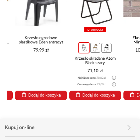
promocja
Krzesło ogrodowe
Elastycz
plastikowe Eden antracyt
Mineral
79,99 zł
109,99
Krzesło składane Atom
Black szary
71,10 zł
Najniższa cena:
79,00 zł
Cena regularna:
79,00 zł
Dodaj do koszyka
Dodaj do koszyka
Dodaj
Kupuj on-line