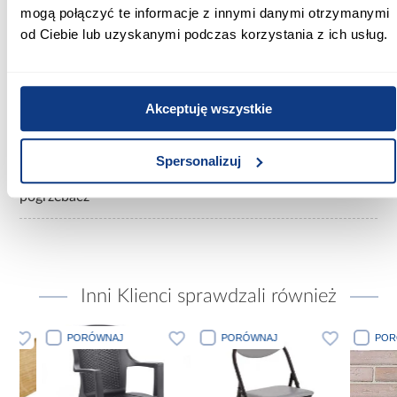
Informacje
Informacje o produkcie
mogą połączyć te informacje z innymi danymi otrzymanymi
od Ciebie lub uzyskanymi podczas korzystania z ich usług.
Kolor:
czarny
Akceptuję wszystkie
Materiał wykonania:
stal
Spersonalizuj
Rodzaj asortymentu:
pogrzebacz
Inni Klienci sprawdzali również
PORÓWNAJ
PORÓWNAJ
PORÓWN