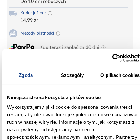
Do 10 dni roboczych
Kurier już od:
14,99 zł
Metody płatności
Kup teraz i zapłać za 30 dni
Zadzwoń i zamów
660 627 627
Zgoda
Szczegóły
O plikach cookies
Karta produktu
Drukuj
Niniejsza strona korzysta z plików cookie
Wykorzystujemy pliki cookie do spersonalizowania treści i
reklam, aby oferować funkcje społecznościowe i analizować
Pogrzebacz kominkowy sprawdzi się do wygodnego i
bezpiecznego przemieszania drewna i węgla, podsycenia ognia
ruch w naszej witrynie. Informacje o tym, jak korzystasz z
czy usuwania popiołu.
naszej witryny, udostępniamy partnerom
społecznościowym, reklamowym i analitycznym. Partnerzy