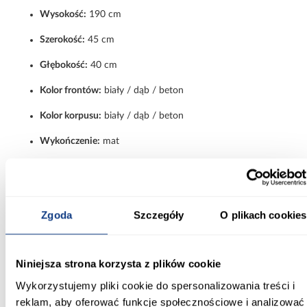
Wysokość:
190 cm
Szerokość:
45 cm
Głębokość:
40 cm
Kolor frontów:
biały / dąb / beton
Kolor korpusu:
biały / dąb / beton
Wykończenie:
mat
Materiał:
płyta wiórowa laminowana
Kolekcja:
SIGMA
Zgoda
Szczegóły
O plikach cookies
Waga:
40 kg
Oświetlenie:
brak
Niniejsza strona korzysta z plików cookie
Styl:
nowoczesny
Wykorzystujemy pliki cookie do spersonalizowania treści i
Wymaga złożenia:
tak
reklam, aby oferować funkcje społecznościowe i analizować