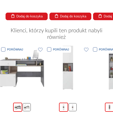
Dodaj do koszyka
Dodaj do koszyka
Dodaj
Klienci, którzy kupili ten produkt nabyli
również
PORÓWNAJ
PORÓWNAJ
PORÓWNA