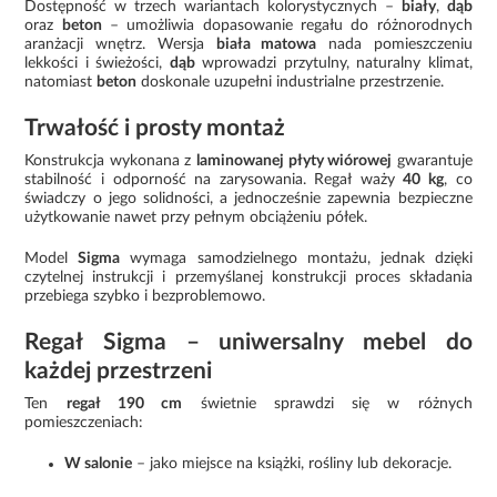
Dostępność w trzech wariantach kolorystycznych –
biały
,
dąb
oraz
beton
– umożliwia dopasowanie regału do różnorodnych
aranżacji wnętrz. Wersja
biała matowa
nada pomieszczeniu
lekkości i świeżości,
dąb
wprowadzi przytulny, naturalny klimat,
natomiast
beton
doskonale uzupełni industrialne przestrzenie.
Trwałość i prosty montaż
Konstrukcja wykonana z
laminowanej płyty wiórowej
gwarantuje
stabilność i odporność na zarysowania. Regał waży
40 kg
, co
świadczy o jego solidności, a jednocześnie zapewnia bezpieczne
użytkowanie nawet przy pełnym obciążeniu półek.
Model
Sigma
wymaga samodzielnego montażu, jednak dzięki
czytelnej instrukcji i przemyślanej konstrukcji proces składania
przebiega szybko i bezproblemowo.
Regał Sigma – uniwersalny mebel do
każdej przestrzeni
Ten
regał 190 cm
świetnie sprawdzi się w różnych
pomieszczeniach:
W salonie
– jako miejsce na książki, rośliny lub dekoracje.