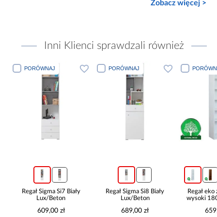
Zobacz więcej >
Inni Klienci sprawdzali również
PORÓWNAJ
PORÓWNAJ
PORÓWN
Regał Sigma Si7 Biały
Regał Sigma Si8 Biały
Regał eko
Lux/Beton
Lux/Beton
wysoki 180
b
609,00 zł
689,00 zł
659