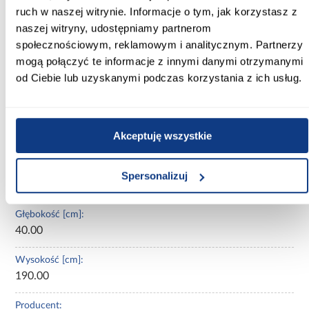
ruch w naszej witrynie. Informacje o tym, jak korzystasz z
Dlaczego warto wybrać regał Sigma?
naszej witryny, udostępniamy partnerom
Regał Sigma to połączenie estetyki, jakości i praktycznego
społecznościowym, reklamowym i analitycznym. Partnerzy
zastosowania. Dzięki nowoczesnej stylistyce i solidnemu
wykonaniu jest meblem, który posłuży przez lata. Idealny do
mogą połączyć te informacje z innymi danymi otrzymanymi
wnętrz urządzonych w stylu
nowoczesnym
,
skandynawskim
czy
od Ciebie lub uzyskanymi podczas korzystania z ich usług.
industrialnym
, stanie się nie tylko elementem wyposażenia, ale
też ozdobą pomieszczenia.
Informacje
Transport
Do pobrania
Inf
Akceptuję wszystkie
Szerokość [cm]:
Spersonalizuj
45.00
Głębokość [cm]:
40.00
Wysokość [cm]:
190.00
Producent: