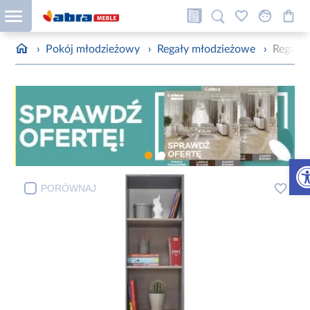
›
Pokój młodzieżowy
›
Regały młodzieżowe
›
Regał S
Otw
PORÓWNAJ