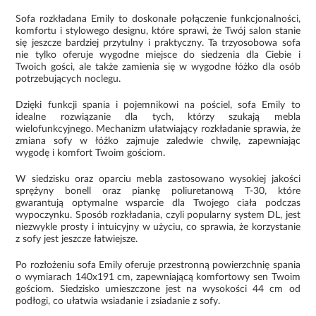
Sofa rozkładana Emily to doskonałe połączenie funkcjonalności,
komfortu i stylowego designu, które sprawi, że Twój salon stanie
się jeszcze bardziej przytulny i praktyczny. Ta trzyosobowa sofa
nie tylko oferuje wygodne miejsce do siedzenia dla Ciebie i
Twoich gości, ale także zamienia się w wygodne łóżko dla osób
potrzebujących noclegu.
Dzięki funkcji spania i pojemnikowi na pościel, sofa Emily to
idealne rozwiązanie dla tych, którzy szukają mebla
wielofunkcyjnego. Mechanizm ułatwiający rozkładanie sprawia, że
zmiana sofy w łóżko zajmuje zaledwie chwilę, zapewniając
wygodę i komfort Twoim gościom.
W siedzisku oraz oparciu mebla zastosowano wysokiej jakości
sprężyny bonell oraz piankę poliuretanową T-30, które
gwarantują optymalne wsparcie dla Twojego ciała podczas
wypoczynku. Sposób rozkładania, czyli popularny system DL, jest
niezwykle prosty i intuicyjny w użyciu, co sprawia, że korzystanie
z sofy jest jeszcze łatwiejsze.
Po rozłożeniu sofa Emily oferuje przestronną powierzchnię spania
o wymiarach 140x191 cm, zapewniającą komfortowy sen Twoim
gościom. Siedzisko umieszczone jest na wysokości 44 cm od
podłogi, co ułatwia wsiadanie i zsiadanie z sofy.