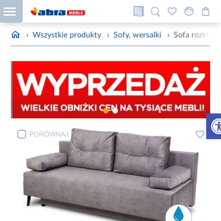
›
Wszystkie produkty
›
Sofy, wersalki
›
Sofa rozkłada
Otw
PORÓWNAJ