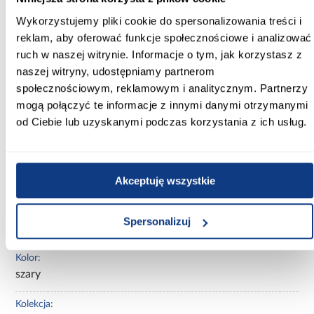
Wykorzystujemy pliki cookie do spersonalizowania treści i
Głębokość [cm]:
reklam, aby oferować funkcje społecznościowe i analizować
91.00
ruch w naszej witrynie. Informacje o tym, jak korzystasz z
naszej witryny, udostępniamy partnerom
Wysokość [cm]:
społecznościowym, reklamowym i analitycznym. Partnerzy
74.00
mogą połączyć te informacje z innymi danymi otrzymanymi
Szerokość pow. spania [cm]:
od Ciebie lub uzyskanymi podczas korzystania z ich usług.
140.00
Długość pow. spania [cm]:
Akceptuję wszystkie
191.00
Wysokość do siedziska [cm]:
Spersonalizuj
44.00
Kolor:
szary
Kolekcja: