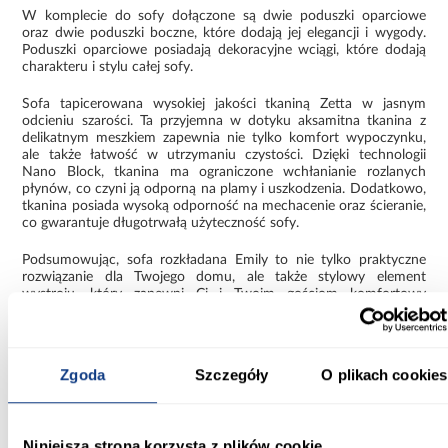
W komplecie do sofy dołączone są dwie poduszki oparciowe
oraz dwie poduszki boczne, które dodają jej elegancji i wygody.
Poduszki oparciowe posiadają dekoracyjne wciągi, które dodają
charakteru i stylu całej sofy.
Sofa tapicerowana wysokiej jakości tkaniną Zetta w jasnym
odcieniu szarości. Ta przyjemna w dotyku aksamitna tkanina z
delikatnym meszkiem zapewnia nie tylko komfort wypoczynku,
ale także łatwość w utrzymaniu czystości. Dzięki technologii
Nano Block, tkanina ma ograniczone wchłanianie rozlanych
płynów, co czyni ją odporną na plamy i uszkodzenia. Dodatkowo,
tkanina posiada wysoką odporność na mechacenie oraz ścieranie,
co gwarantuje długotrwałą użyteczność sofy.
Podsumowując, sofa rozkładana Emily to nie tylko praktyczne
rozwiązanie dla Twojego domu, ale także stylowy element
wystroju, który zapewni Ci i Twoim gościom komfortowy
wypoczynek przez wiele lat.
Informacje
Transport
Informacje o pro
Zgoda
Szczegóły
O plikach cookies
Szerokość [cm]:
192.00
Niniejsza strona korzysta z plików cookie