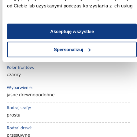
od Ciebie lub uzyskanymi podczas korzystania z ich usług.
Głębokość [cm]:
45.00
Wysokość [cm]:
Akceptuję wszystkie
205.20
Kolor korpusu:
Spersonalizuj
dąb artisan
Kolor frontów:
czarny
Wybarwienie:
jasne drewnopodobne
Rodzaj szafy:
prosta
Rodzaj drzwi:
przesuwne