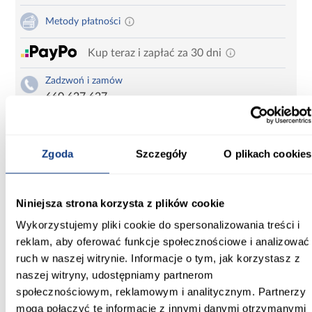
Metody płatności
Kup teraz i zapłać za 30 dni
Zadzwoń i zamów
660 627 627
Karta produktu
Drukuj
Zgoda
Szczegóły
O plikach cookies
Niniejsza strona korzysta z plików cookie
Szafa 45 Canaris 3 180 artisan/czarny/czarny
Wykorzystujemy pliki cookie do spersonalizowania treści i
Informacje
Transport
Do pobrania
Inf
reklam, aby oferować funkcje społecznościowe i analizować
ruch w naszej witrynie. Informacje o tym, jak korzystasz z
naszej witryny, udostępniamy partnerom
Szerokość [cm]:
społecznościowym, reklamowym i analitycznym. Partnerzy
180.00
mogą połączyć te informacje z innymi danymi otrzymanymi