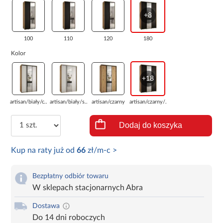
+8
100
110
120
180
Kolor
+18
artisan/biały/c...
artisan/biały/s...
artisan/czarny
artisan/czarny/...
Dodaj do koszyka
Kup na raty już od
66
zł/m-c >
Bezpłatny odbiór towaru
W sklepach stacjonarnych Abra
Dostawa
Do 14 dni roboczych