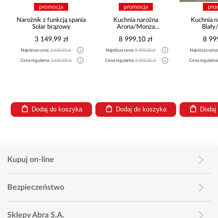
promocja
promocja
pro
Narożnik z funkcją spania
Kuchnia narożna
Kuchnia n
Solar brązowy
Arona/Monza
Biały
375x325x225
265x30
3 149,99 zł
8 999,10 zł
8 99
Najniższa cena:
3 449,99 zł
Najniższa cena:
9 999,00 zł
Najniższa cena
a
Cena regularna:
3 449,99 zł
Cena regularna:
9 999,00 zł
Cena regularna
Dodaj do koszyka
Dodaj do koszyka
Dodaj
Kupuj on-line
Bezpieczeństwo
Sklepy Abra S.A.