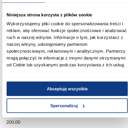
Metody płatności
Niniejsza strona korzysta z plików cookie
Kup teraz i zapłać za 30 dni
Wykorzystujemy pliki cookie do spersonalizowania treści i
reklam, aby oferować funkcje społecznościowe i analizować
Zadzwoń i zamów
ruch w naszej witrynie. Informacje o tym, jak korzystasz z
660 627 627
naszej witryny, udostępniamy partnerom
Karta produktu
społecznościowym, reklamowym i analitycznym. Partnerzy
Drukuj
mogą połączyć te informacje z innymi danymi otrzymanymi
od Ciebie lub uzyskanymi podczas korzystania z ich usług.
Szafa 45 Canaris 3 200 biały/czarny
Akceptuję wszystkie
Informacje
Transport
Do pobrania
Inf
Spersonalizuj
Szerokość [cm]:
200.00