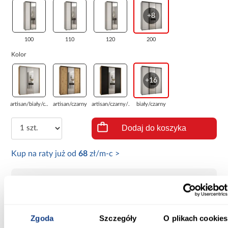
+8
100
110
120
200
Kolor
+16
artisan/biały/c...
artisan/czarny
artisan/czarny/...
biały/czarny
Dodaj do koszyka
Kup na raty już od
68
zł/m-c >
Bezpłatny odbiór towaru
W sklepach stacjonarnych Abra
Dostawa
Zgoda
Szczegóły
O plikach cookies
Do 14 dni roboczych