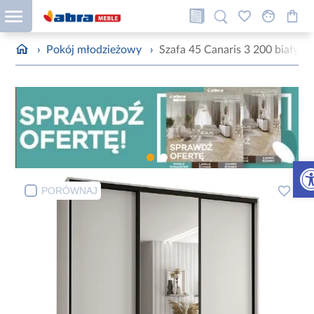
›
Pokój młodzieżowy
›
Szafa 45 Canaris 3 200 biały/c
Otw
PORÓWNAJ