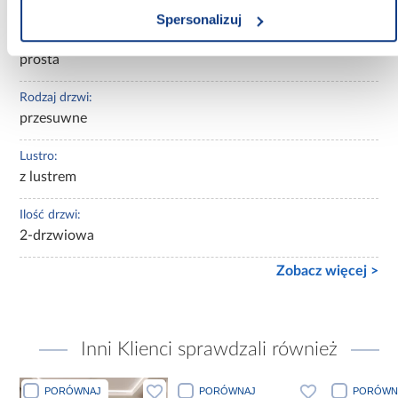
jasne drewnopodobne
Spersonalizuj
Rodzaj szafy:
prosta
Rodzaj drzwi:
przesuwne
Lustro:
z lustrem
Ilość drzwi:
2-drzwiowa
Zobacz więcej >
Inni Klienci sprawdzali również
PORÓWNAJ
PORÓWNAJ
PORÓWN