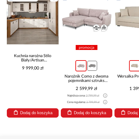
promocja
Kuchnia narożna Stilo
Biały/Artisan
265x300x180 Cm
9 999,00 zł
Narożnik Como z dwoma
Wersalka P
pojemnikami sztruks
beżowy
2 599,99 zł
1 39
Najniższa cena:
2 799,99 zł
Cena regularna:
2 799,99 zł
Dodaj do koszyka
Dodaj do koszyka
Dodaj