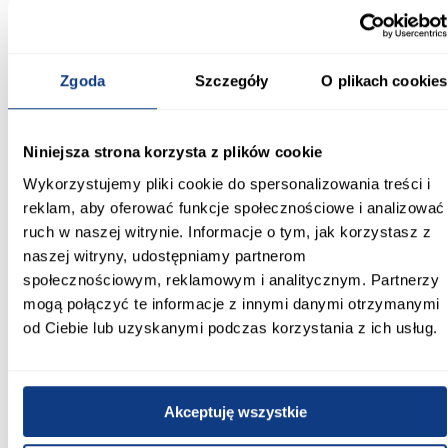
Informacje
Transport
Informacje o pro
Zgoda
Szczegóły
O plikach cookies
Szerokość [cm]:
200.00
Niniejsza strona korzysta z plików cookie
Głębokość [cm]:
Wykorzystujemy pliki cookie do spersonalizowania treści i
60.00
reklam, aby oferować funkcje społecznościowe i analizować
Wysokość [cm]:
ruch w naszej witrynie. Informacje o tym, jak korzystasz z
215.00
naszej witryny, udostępniamy partnerom
społecznościowym, reklamowym i analitycznym. Partnerzy
Kolor korpusu:
mogą połączyć te informacje z innymi danymi otrzymanymi
dąb artisan
od Ciebie lub uzyskanymi podczas korzystania z ich usług.
Kolor frontów:
artisan
Akceptuję wszystkie
Wybarwienie: