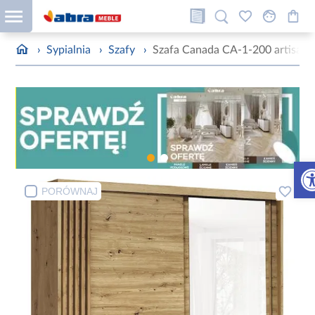
›
Sypialnia
›
Szafy
›
Szafa Canada CA-1-200 artisan
Otw
PORÓWNAJ