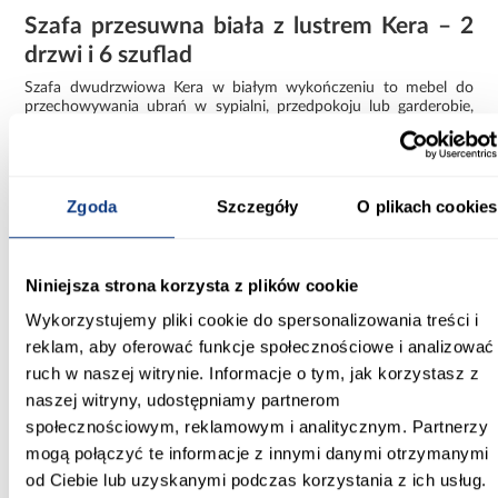
Szafa przesuwna biała z lustrem Kera – 2
drzwi i 6 szuflad
Szafa dwudrzwiowa Kera w białym wykończeniu to mebel do
przechowywania ubrań w sypialni, przedpokoju lub garderobie,
gdzie potrzebny jest czytelny podział przestrzeni i łatwy dostęp
do zawartości. System drzwi przesuwnych nie wymaga
dodatkowego miejsca przy otwieraniu, co ma znaczenie w
mniejszych pomieszczeniach. Na jednym z frontów znajduje się
lustro, które rozjaśnia wnętrze i pozwala na szybkie sprawdzenie
Zgoda
Szczegóły
O plikach cookies
wyglądu bez osobnego elementu wyposażenia.
Szafa z szufladami i półkami – praktyczna
Niniejsza strona korzysta z plików cookie
organizacja ubrań
Wykorzystujemy pliki cookie do spersonalizowania treści i
Wnętrze szafy Kera podzielono na część z drążkiem na ubrania
reklam, aby oferować funkcje społecznościowe i analizować
wiszące oraz strefę półek. Cztery półki umożliwiają
przechowywanie złożonej odzieży, tekstyliów lub pudełek. Drążek
ruch w naszej witrynie. Informacje o tym, jak korzystasz z
sprawdzi się przy koszulach, marynarkach czy płaszczach,
naszej witryny, udostępniamy partnerom
pomagając utrzymać ich formę.
społecznościowym, reklamowym i analitycznym. Partnerzy
Sześć szuflad to rozwiązanie dla osób, które chcą oddzielić
mogą połączyć te informacje z innymi danymi otrzymanymi
drobne elementy garderoby. Można w nich uporządkować
od Ciebie lub uzyskanymi podczas korzystania z ich usług.
bieliznę, dodatki czy akcesoria sezonowe. Zastosowane