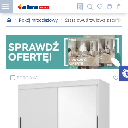
›
Pokój młodzieżowy
›
Szafa dwudrzwiowa z szuflada
Otw
PORÓWNAJ