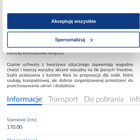
prowadnice kulkowe z niepełnym wysuwem zapewniają stabilne
prowadzenie szuflad i ograniczają ich wysunięcie poza bezpieczny
zakres.
Akceptuję wszystkie
Szafa dwudrzwiowa biała – materiały i detale
Korpus oraz fronty wykonano z płyty laminowanej, która jest
odporna na codzienne użytkowanie i łatwa w utrzymaniu
Spersonalizuj
czystości. Biała kolorystyka dobrze współgra z różnymi
aranżacjami – od jasnych, minimalistycznych przestrzeni po
bardziej kontrastowe wnętrza.
Czarne uchwyty z tworzywa sztucznego zapewniają wygodny
chwyt i tworzą wyraźny akcent wizualny na tle jasnych frontów.
Szafa przesuwna z lustrem Kera to propozycja dla osób, które
szukają kompaktowej, ale dobrze zorganizowanej przestrzeni do
przechowywania ubrań i dodatków.
Informacje
Transport
Do pobrania
Inf
Szerokość [cm]:
170.00