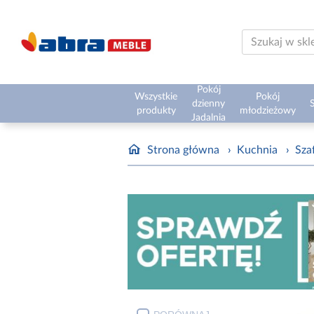
Pokój
Wszystkie
Pokój
dzienny
S
produkty
młodzieżowy
Jadalnia
Strona główna
›
Kuchnia
›
Sza