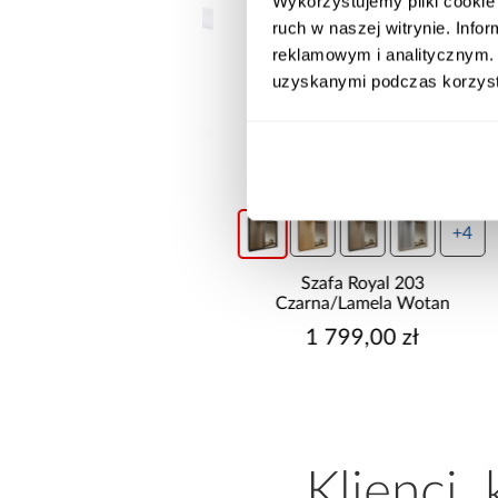
Wykorzystujemy pliki cookie 
ruch w naszej witrynie. Inf
reklamowym i analitycznym. 
uzyskanymi podczas korzysta
wysyłka w 24h
+4
do basenów piaskowa
Szafa Royal 203
way 8,327l/h 58499
Czarna/Lamela Wotan
699,00 zł
1 799,00 zł
Klienci,