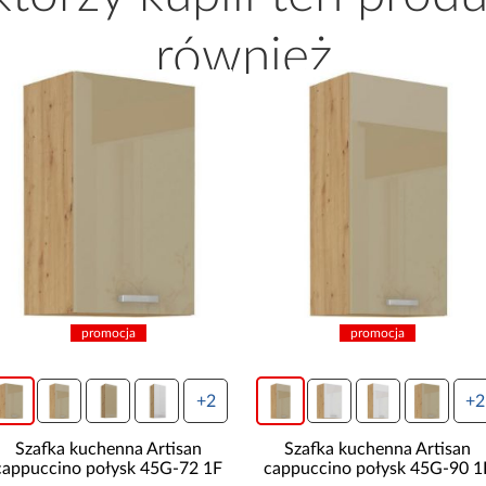
również
promocja
promocja
+2
+2
Szafka kuchenna Artisan
Szafka kuchenna Artisan
cappuccino połysk 45G-72 1F
cappuccino połysk 45G-90 1