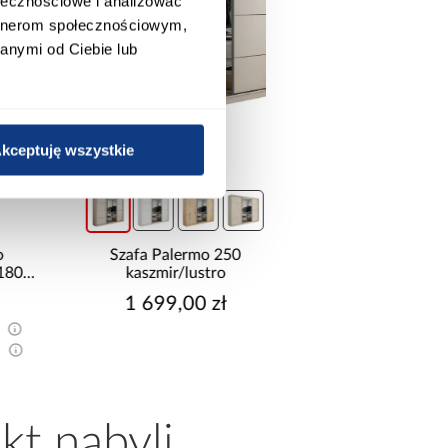
ołecznościowe i analizować
artnerom społecznościowym,
anymi od Ciebie lub
kceptuję wszystkie
promocja
Szafa Palermo 250
Narożnik z dwo
kaszmir/lustro
pojemnikami Sereno
1 699,00 zł
2 114,99 z
Najniższa cena:
2 149,9
Cena regularna:
2 349,9
kt nabyli