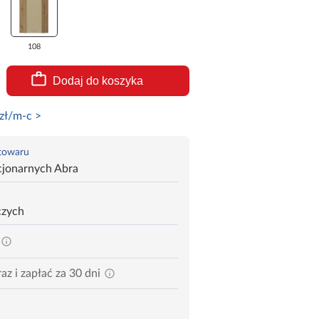
108
Dodaj do koszyka
zł/m-c >
 towaru
cjonarnych Abra
czych
az i zapłać za 30 dni