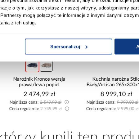
do spersonalizowania treści i reklam, aby oferować funkcje sp
ormacje o tym, jak korzystasz z naszej witryny, udostępniamy p
Partnerzy mogą połączyć te informacje z innymi danymi otrzym
nia z ich usług.
Spersonalizuj
A
promocja
promocja
Narożnik Kronos wersja
Kuchnia narożna Stilo
prawa/lewa popiel
Biały/Artisan 265x300x180
Cm
2 474,99 zł
8 999,10 zł
Najniższa cena:
2 549,99 zł
Najniższa cena:
9 999,00 zł
Cena regularna:
2 749,99 zł
Cena regularna:
9 999,00 zł
 którzy kupili ten produ