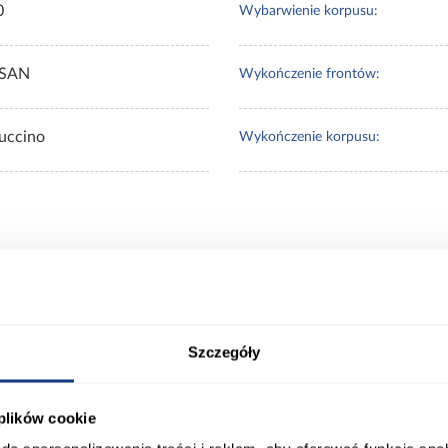
0
Wybarwienie korpusu:
ISAN
Wykończenie frontów:
uccino
Wykończenie korpusu:
 Klienci sprawdzali ró
Szczegóły
 plików cookie