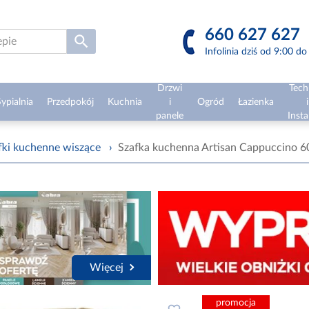
660 627 627
Infolinia dziś od 9:00 d
Drzwi
Tech
ypialnia
Przedpokój
Kuchnia
i
Ogród
Łazienka
i
panele
Insta
fki kuchenne wiszące
›
Szafka kuchenna Artisan Cappuccino 6
Więcej
promocja