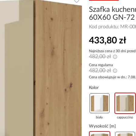
Szafka kuchen
60X60 GN-72 
Kod produktu:
MR-00
433,80 zł
Najniższa cena z 30 dni przed
482,00 zł
Cena regularna
482,00 zł
Cena obowiązuje w dn.: 7.08
Kolor
biały
cappuccino
Wysokość [m]