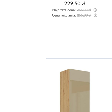
202,50 zł
229,50 zł
sza cena:
225,00 zł
Najniższa cena:
255,00 zł
egularna:
225,00 zł
Cena regularna:
255,00 zł