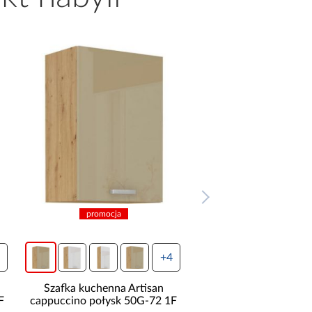
promocja
promocja
+4
Szafka kuchenna Artisan
Szafka kuchenna Ar
F
cappuccino połysk 50G-72 1F
cappuccino połysk 5