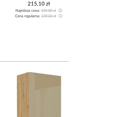
215,10 zł
255,60 zł
Najniższa cena:
239,00 zł
Najniższa cena:
284,00
Cena regularna:
239,00 zł
Cena regularna:
284,00