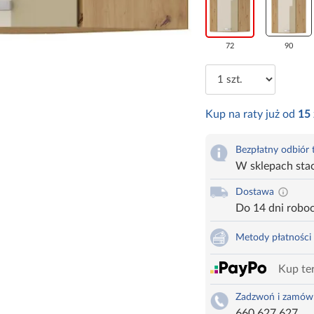
72
90
Kup na raty już od
15
Bezpłatny odbiór
W sklepach sta
Dostawa
Do 14 dni robo
Metody płatności
Kup ter
Zadzwoń i zamów
660 627 627