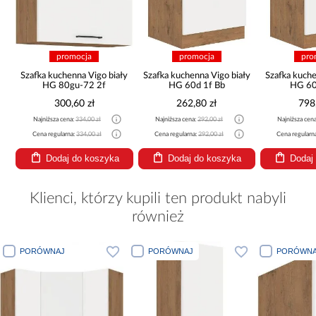
promocja
promocja
pro
ły
Szafka kuchenna Vigo biały
Szafka kuchenna Vigo biały
Szafka kuche
HG 80gu-72 2f
HG 60d 1f Bb
HG 60
300,60 zł
262,80 zł
798
Najniższa cena:
334,00 zł
Najniższa cena:
292,00 zł
Najniższa cen
Cena regularna:
334,00 zł
Cena regularna:
292,00 zł
Cena regularn
Dodaj do koszyka
Dodaj do koszyka
Dodaj
Klienci, którzy kupili ten produkt nabyli
również
PORÓWNAJ
PORÓWNAJ
PORÓWNA