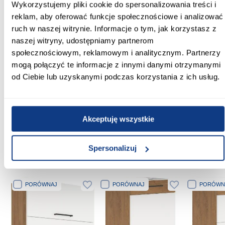
Wykorzystujemy pliki cookie do spersonalizowania treści i
Vigo
reklam, aby oferować funkcje społecznościowe i analizować
Wymaga złożenia:
ruch w naszej witrynie. Informacje o tym, jak korzystasz z
Tak
naszej witryny, udostępniamy partnerom
społecznościowym, reklamowym i analitycznym. Partnerzy
Konstrukcja korpusu:
mogą połączyć te informacje z innymi danymi otrzymanymi
Płyta wiórowa laminowana
od Ciebie lub uzyskanymi podczas korzystania z ich usług.
Konstrukcja frontów:
Płyta wiórowa laminowana
Akceptuję wszystkie
Spersonalizuj
Inni Klienci sprawdzali również
PORÓWNAJ
PORÓWNAJ
PORÓWN