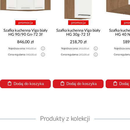
promocja
promocja
pro
Szafka kuchenna Vigo biały
Szafka kuchenna Vigo biały
Szafka kuche
HG 90/90 Gn-72 3f
HG 30g-72 1f
HG 40 N
846,00 zł
218,70 zł
189
Najniższa cena:
940,00 zł
Najniższa cena:
243,00 zł
Najniższa cen
Cena regularna:
940,00 zł
Cena regularna:
243,00 zł
Cena regularn
Dodaj do koszyka
Dodaj do koszyka
Dodaj
Produkty z kolekcji