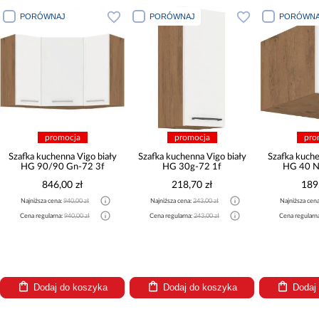
PORÓWNAJ
PORÓWNAJ
PORÓWNA
promocja
promocja
pro
Szafka kuchenna Vigo biały
Szafka kuchenna Vigo biały
Szafka kuche
HG 90/90 Gn-72 3f
HG 30g-72 1f
HG 40 N
846,00 zł
218,70 zł
189
Najniższa cena:
940,00 zł
Najniższa cena:
243,00 zł
Najniższa cen
Cena regularna:
940,00 zł
Cena regularna:
243,00 zł
Cena regularn
Dodaj do koszyka
Dodaj do koszyka
Dodaj