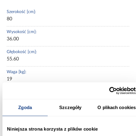
Szerokość [cm]:
80
Wysokość [cm]:
36.00
Głębokość [cm]:
55.60
Waga [kg]:
19
Producent:
Merkury Market
Zgoda
Szczegóły
O plikach cookies
Kolor:
biały/dąb lancelot
Niniejsza strona korzysta z plików cookie
Kolekcja: