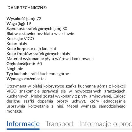
DANE TECHNICZNE:
Wysokość [cm]:
72
Waga (kg):
19
Szerokość szafek górnych [cm]
80
Blat w zestawie:
bez blatu w zestawie
Kolekcja:
VIGO
Kolor:
biały
Kolor korpusu:
dąb lancelot
Kolor frontów szafek górnych:
biały
Materiał wykonania:
płyta wiórowa laminowana
Głębokość(cm):
50
Nogi
: nie
Typ kuchni:
szafki kuchenne górne
Wymaga złożenia:
tak
Utrzymana w białej kolorystyce szafka kuchenna górna z kolekcji
VIGO znakomicie sprawdzi się w nowoczesnych aranżacjach
kuchennych. Mebel został wykonany z płyty laminowanej. Całość
designu szafki dopełnia prosty uchwyt, który jednocześnie
usprawnia korzystanie z niej. Mebel wymaga samodzielnego
montażu.
Informacje
Transport
Informacje o pro