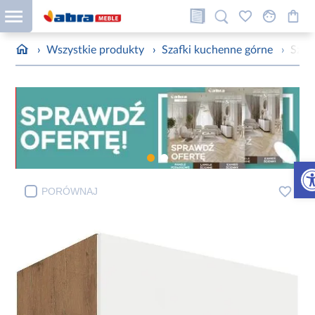
›
Wszystkie produkty
›
Szafki kuchenne górne
›
Szaf
Otw
PORÓWNAJ