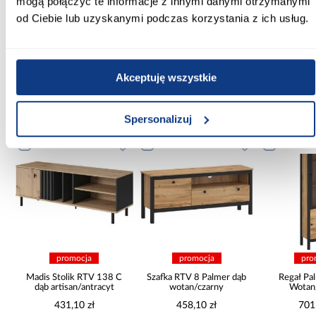
mogą połączyć te informacje z innymi danymi otrzymanymi
Kolor korpusu:
od Ciebie lub uzyskanymi podczas korzystania z ich usług.
czarny
Zobacz więcej >
Akceptuję wszystkie
Inni Klienci sprawdzali również
Spersonalizuj
PORÓWNAJ
PORÓWNAJ
PORÓWN
promocja
promocja
pro
Madis Stolik RTV 138 C
Szafka RTV 8 Palmer dąb
Regał Pa
dąb artisan/antracyt
wotan/czarny
Wotan
431,10 zł
458,10 zł
701