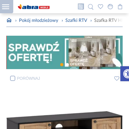
›
Pokój młodzieżowy
›
Szafki RTV
›
Szafka RTV HENR
Otw
PORÓWNAJ