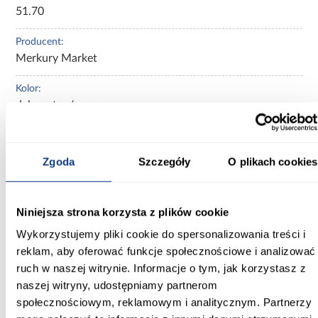
51.70
Producent:
Merkury Market
Kolor:
dąb wotan/czarny
Ilość drzwi:
2-drzwiowa
Zgoda
Szczegóły
O plikach cookies
Ilość szuflad:
nie dotyczy
Niniejsza strona korzysta z plików cookie
Kolekcja:
Wykorzystujemy pliki cookie do spersonalizowania treści i
Henry
reklam, aby oferować funkcje społecznościowe i analizować
ruch w naszej witrynie. Informacje o tym, jak korzystasz z
Kolor frontów:
naszej witryny, udostępniamy partnerom
dąb wotan
społecznościowym, reklamowym i analitycznym. Partnerzy