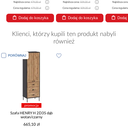
Najniższa cena:
479,00 zł
Najniższa cena:
509,00 zł
Najniższa cen
Cena regularna:
479,00 zł
Cena regularna:
509,00 zł
Cena regularn
Dodaj do koszyka
Dodaj do koszyka
Dodaj
Klienci, którzy kupili ten produkt nabyli
również
PORÓWNAJ
promocja
Szafa HENRY H 2D3S dąb
wotan/czarny
665,10 zł