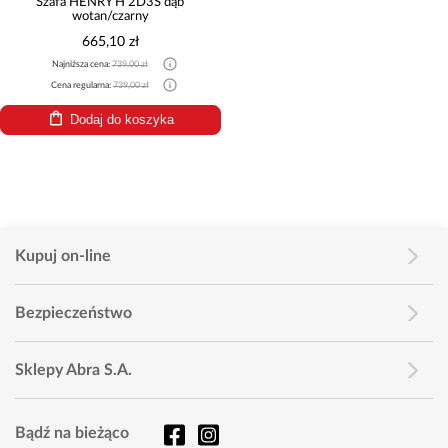
Szafa HENRY H 2D3S dąb
wotan/czarny
665,10 zł
Najniższa cena:
739,00 zł
Cena regularna:
739,00 zł
Dodaj do koszyka
Kupuj on-line
Bezpieczeństwo
Sklepy Abra S.A.
Bądź na bieżąco