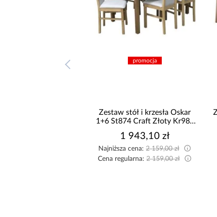
promocja
promocja
 stół i krzesła Oliwia
Zestaw stół i krzesła Oskar
Z
ST654 II dąb sonoma
1+6 St874 Craft Złoty Kr982
KR812
Monolith 85
2 915,10 zł
1 943,10 zł
sza cena:
3 239,00 zł
Najniższa cena:
2 159,00 zł
egularna:
3 239,00 zł
Cena regularna:
2 159,00 zł