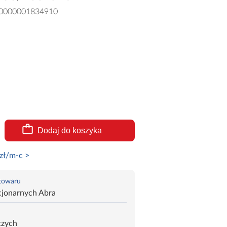
0000001834910
Dodaj do koszyka
zł/m-c >
 towaru
cjonarnych Abra
czych