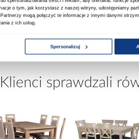
do spersonalizowania treści i reklam, aby oferować funkcje sp
na asymetryczna
Wanna BRAVA 160/75
ormacje o tym, jak korzystasz z naszej witryny, udostępniamy p
ados 160/90 prawa
Partnerzy mogą połączyć te informacje z innymi danymi otrzym
699,00 zł
749,00 zł
nia z ich usług.
Spersonalizuj
A
 Klienci sprawdzali ró