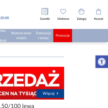
o 20:00
Gazetki
Ulubione
Zaloguj
Koszyk
nika
Wykończenie
Dekoracje
Promocje
wnętrz
i lampy
lacja
Otwórz 
Więcej
50/100 lewa