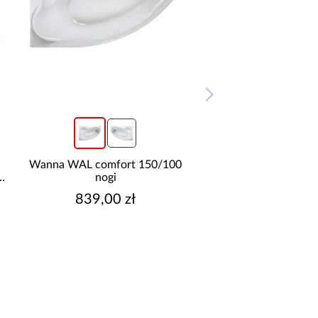
Wanna WAL comfort 150/100
Wanna Muna 150/10
,KR
nogi
839,00 zł
759,00 zł