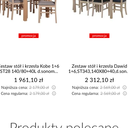
promocja
promocja
estaw stół i krzesła Kobe 1+6
Zestaw stół i krzesła Dawid
ST28 140/80+40L d.sonoma
1+6,ST343,140X80+40,d.son
W74 tap.A4
P01,d.son
1 961,10 zł
2 312,10 zł
Najniższa cena:
2 179,00 zł
Najniższa cena:
2 569,00 zł
Cena regularna:
2 179,00 zł
Cena regularna:
2 569,00 zł