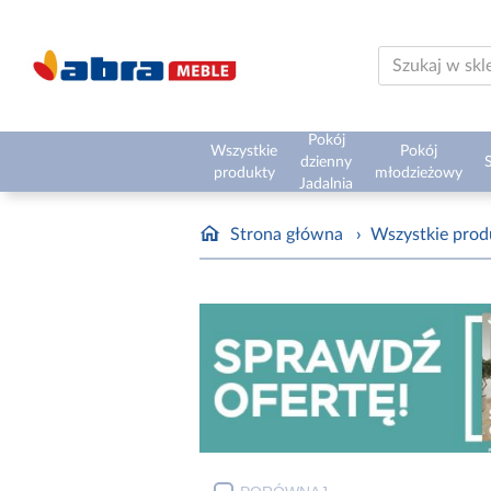
Pokój
Wszystkie
Pokój
dzienny
S
produkty
młodzieżowy
Jadalnia
Strona główna
›
Wszystkie prod