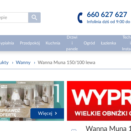
660 627 627
Infolinia dziś od 9:00 d
Drzwi
Tech
ypialnia
Przedpokój
Kuchnia
i
Ogród
Łazienka
i
panele
Insta
ukty
›
Wanny
›
Wanna Muna 150/100 lewa
Więcej
Wanna Muna 1