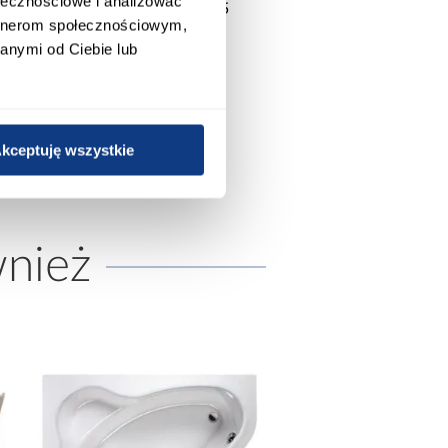
ołecznościowe i analizować
Wanna BRAVA 170/75
Wanna Flores 2 140/70
artnerom społecznościowym,
anymi od Ciebie lub
799,00 zł
519,00 zł
kceptuję wszystkie
wnież