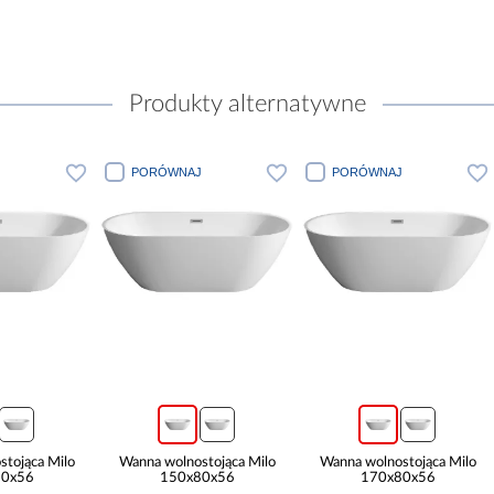
Produkty alternatywne
J
PORÓWNAJ
PORÓWNAJ
tojąca Milo
Wanna wolnostojąca Milo
Wanna wolnostojąca Milo
80x56
150x80x56
170x80x56