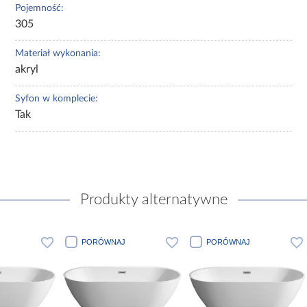
Pojemność:
305
Materiał wykonania:
akryl
Syfon w komplecie:
Tak
Produkty alternatywne
J
PORÓWNAJ
PORÓWNAJ