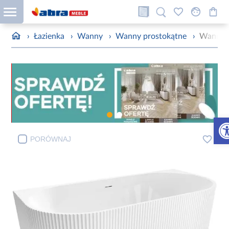
›
Łazienka
›
Wanny
›
Wanny prostokątne
›
Wanna 
Otw
PORÓWNAJ