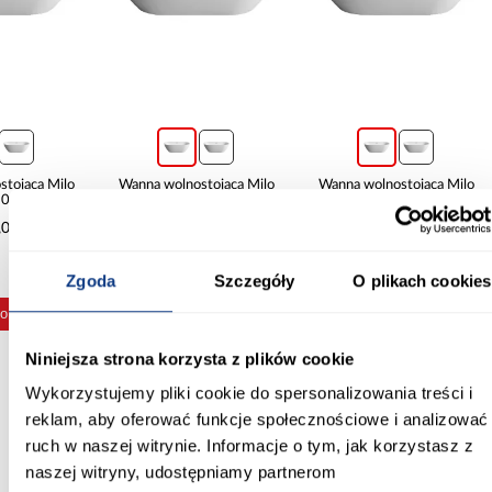
tojąca Milo
Wanna wolnostojąca Milo
Wanna wolnostojąca Milo
80x56
150x80x56
170x80x56
00 zł
1 989,00 zł
2 899,00 zł
Zgoda
Szczegóły
O plikach cookies
do koszyka
Dodaj do koszyka
Dodaj do koszyka
Niniejsza strona korzysta z plików cookie
Wykorzystujemy pliki cookie do spersonalizowania treści i
reklam, aby oferować funkcje społecznościowe i analizować
Inni Klienci sprawdzali również
ruch w naszej witrynie. Informacje o tym, jak korzystasz z
naszej witryny, udostępniamy partnerom
PORÓWNAJ
PORÓWNAJ
PORÓWN