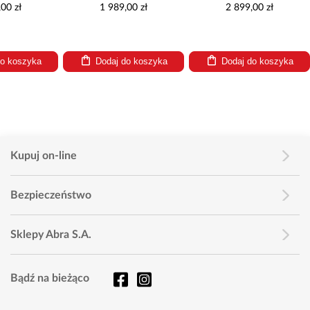
00 zł
1 989,00 zł
2 899,00 zł
do koszyka
Dodaj do koszyka
Dodaj do koszyka
Kupuj on-line
Bezpieczeństwo
Sklepy Abra S.A.
Bądź na bieżąco