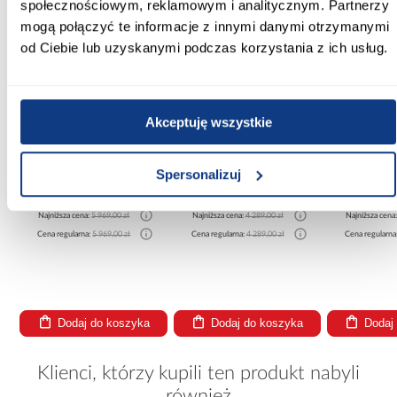
społecznościowym, reklamowym i analitycznym. Partnerzy
mogą połączyć te informacje z innymi danymi otrzymanymi
od Ciebie lub uzyskanymi podczas korzystania z ich usług.
Akceptuję wszystkie
promocja
promocja
pro
Kuchnia narożna Gardena
Kuchnia Luxeo 260 Baltic
Kuchnia 
Spersonalizuj
Grey 240x300 lakierowana
Storm/Beige Set 3
260x230 c
5 372,10 zł
3 860,10 zł
3 84
Najniższa cena:
5 969,00 zł
Najniższa cena:
4 289,00 zł
Najniższa cena
Cena regularna:
5 969,00 zł
Cena regularna:
4 289,00 zł
Cena regularna
Dodaj do koszyka
Dodaj do koszyka
Dodaj
Klienci, którzy kupili ten produkt nabyli
również