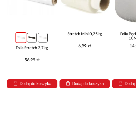
Stretch Mini 0,25kg
Folia Pę
10
6,99 zł
14,
a
Folia Stretch 2,7kg
56,99 zł
Dodaj do koszyka
Dodaj do koszyka
Dodaj