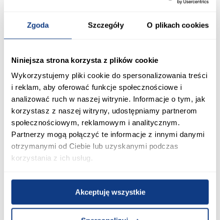
Zgoda
Szczegóły
O plikach cookies
Niniejsza strona korzysta z plików cookie
Folia Stretch 2,7kg
Folia Stretch 1,2kg czarna
Wykorzystujemy pliki cookie do spersonalizowania treści
56,99 zł
24,99 zł
i reklam, aby oferować funkcje społecznościowe i
analizować ruch w naszej witrynie. Informacje o tym, jak
korzystasz z naszej witryny, udostępniamy partnerom
Dodaj do koszyka
Dodaj do koszyka
społecznościowym, reklamowym i analitycznym.
Partnerzy mogą połączyć te informacje z innymi danymi
otrzymanymi od Ciebie lub uzyskanymi podczas
PORÓWNAJ
korzystania z ich usług.
Akceptuję wszystkie