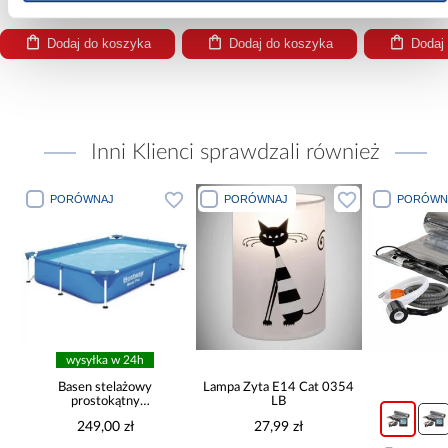
Dodaj do koszyka
Dodaj do koszyka
Dodaj
Inni Klienci sprawdzali również
PORÓWNAJ
PORÓWNAJ
PORÓW
wysy
Lampa Zyta E14 Cat 0354
Basen dmu
LB
Ombre 1
01
58
+12
27,99 zł
42