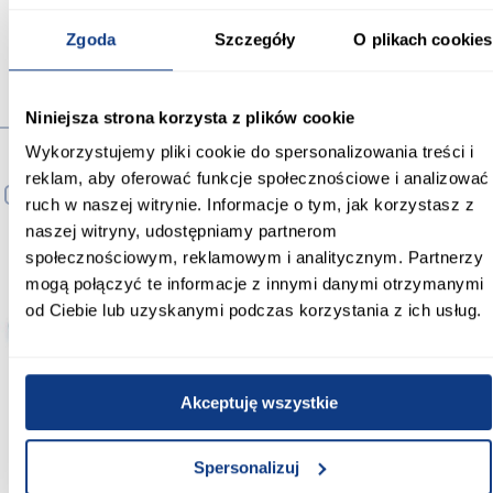
Zobacz więcej >
Zgoda
Szczegóły
O plikach cookies
Niniejsza strona korzysta z plików cookie
Produkty alternatywne
Wykorzystujemy pliki cookie do spersonalizowania treści i
reklam, aby oferować funkcje społecznościowe i analizować
PORÓWNAJ
PORÓWNAJ
PORÓWNA
ruch w naszej witrynie. Informacje o tym, jak korzystasz z
naszej witryny, udostępniamy partnerom
społecznościowym, reklamowym i analitycznym. Partnerzy
mogą połączyć te informacje z innymi danymi otrzymanymi
od Ciebie lub uzyskanymi podczas korzystania z ich usług.
wysyłka w 24h
wysyłka w 24h
wysył
Akceptuję wszystkie
Basen dziecięcy grzybek
Basen dziecięcy okrągły PVC
Basen dzie
57114NP
FILLN FUN 1,22x0,25 m
571
55028
44,99 zł
24,99 zł
44,
Spersonalizuj