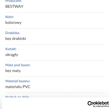
Producent:
BESTWAY
Kolor:
kolorowy
Drabinka:
bez drabinki
Kształt:
okrągły
Mata pod basen:
bez maty
Materiał basenu:
materiału PVC
Nadruk na dnie:
Nie