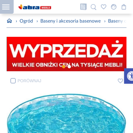
›
Ogród
›
Baseny i akcesoria basenowe
›
Baseny ogro
Otw
PORÓWNAJ