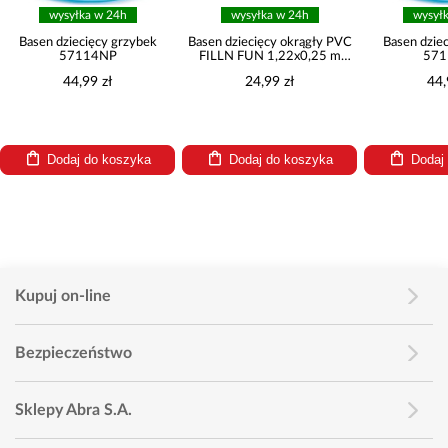
wysyłka w 24h
wysyłka w 24h
wysył
Basen dziecięcy grzybek
Basen dziecięcy okrągły PVC
Basen dzie
57114NP
FILLN FUN 1,22x0,25 m
571
55028
44,99 zł
24,99 zł
44,
Dodaj do koszyka
Dodaj do koszyka
Dodaj
Kupuj on-line
Bezpieczeństwo
Sklepy Abra S.A.