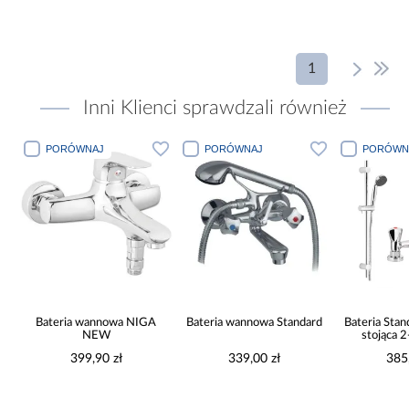
1
Inni Klienci sprawdzali również
PORÓWNAJ
PORÓWNAJ
PORÓWN
Bateria wannowa NIGA
Bateria wannowa Standard
Bateria Sta
NEW
stojąca 
399,90 zł
339,00 zł
385
a