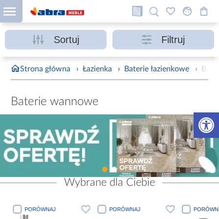
Sortuj
Filtruj
Strona główna
›
Łazienka
›
Baterie łazienkowe
›
Bate
Baterie wannowe
Otwórz 
Wybrane dla Ciebie
PORÓWNAJ
PORÓWNAJ
PORÓWN