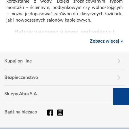
korzystanie z wody. Dzięki zróżnicowanym typom
montażu – ściennym, podtynkowym czy wolnostojącym
– można je dopasować zarówno do klasycznych łazienek,
jak i nowoczesnych salonów kąpielowych.
Baterie wannowe ścienne, podtynkowe i
wolnostojące
Zobacz więcej
Wybierając baterię wannową, warto dopasować jej
rodzaj do aranżacji i sposobu montażu wanny:
Kupuj on-line
baterie wannowe ścienne
– najczęściej spotykane
rozwiązanie, łatwe w montażu i serwisowaniu,
Bezpieczeństwo
baterie wannowe podtynkowe
– estetyczne i
nowoczesne, z ukrytym mechanizmem, idealne do
660 627 627
Sklepy Abra S.A.
minimalistycznych wnętrz,
Infolinia dziś od 9:00 
baterie wannowe wolnostojące
– dedykowane do
Bądź na bieżąco
wanien wolnostojących, efektowne i eleganckie,
stanowią ozdobę całej łazienki.