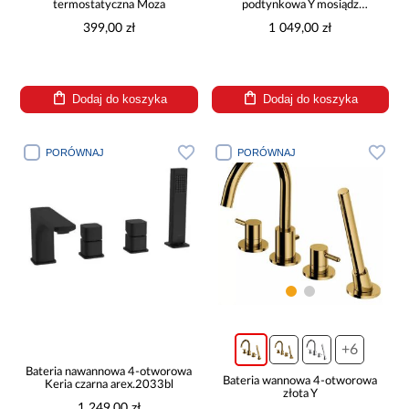
termostatyczna Moza
podtynkowa Y mosiądz
szczotkowany
399,00 zł
1 049,00 zł
Dodaj do koszyka
Dodaj do koszyka
PORÓWNAJ
PORÓWNAJ
+6
Bateria nawannowa 4-otworowa
Bateria wannowa 4-otworowa
Keria czarna arex.2033bl
złota Y
1 249,00 zł