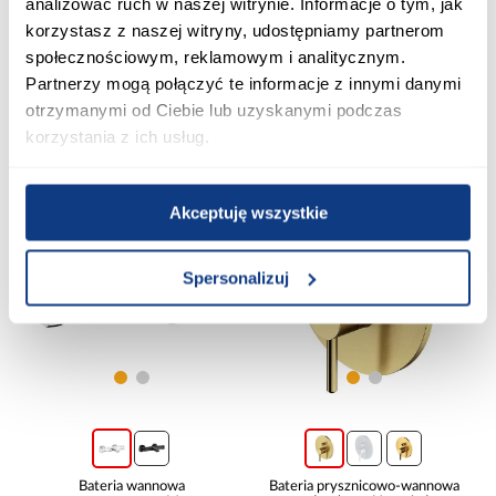
analizować ruch w naszej witrynie. Informacje o tym, jak
Bateria wannowa ścienna
Bateria wannowa Moza Black
korzystasz z naszej witryny, udostępniamy partnerom
Angelit chrom
społecznościowym, reklamowym i analitycznym.
369,00 zł
345,00 zł
Partnerzy mogą połączyć te informacje z innymi danymi
otrzymanymi od Ciebie lub uzyskanymi podczas
korzystania z ich usług.
Dodaj do koszyka
Dodaj do koszyka
PORÓWNAJ
PORÓWNAJ
Akceptuję wszystkie
Spersonalizuj
Bateria wannowa
Bateria prysznicowo-wannowa