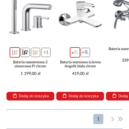
Bateria wan
+1
339
Bateria nawannowa 3
Bateria wannowa ścienna
a
otworowa Pi chrom
Angelit biała chrom
1 199,00 zł
419,00 zł
Dodaj do koszyka
Dodaj do koszyka
Dodaj
1