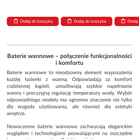
Dodaj do koszyka
Dodaj do koszyka
Dodaj
Baterie wannowe – połączenie funkcjonalności
i komfortu
Baterie wannowe to nieodzowny element wyposażenia
każdej łazienki z wanną. Odpowiadają za komfort
codziennej kąpieli, umożliwiają szybkie napełnianie
wanny i precyzyjną regulację temperatury wody. Wybór
odpowiedniego modelu ma ogromne znaczenie nie tylko
dla wygody użytkowania, ale również dla estetyki
wnętrza.
Nowoczesne baterie wannowe zachwycają eleganckim
wyglądem i technologiami pozwalającymi na oszczędne