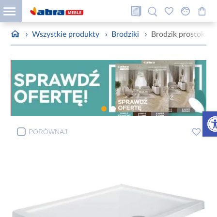
›
Wszystkie produkty
›
Brodziki
›
Brodzik prostokątn
Otw
PORÓWNAJ