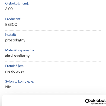
Głębokość [cm]:
3.00
Producent:
BESCO
Kształt:
prostokątny
Materiał wykonania:
akryl sanitarny
Promień [cm]:
nie dotyczy
Syfon w komplecie:
Nie
Waga [kg]:
17.2