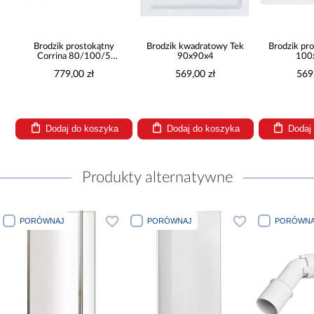
Brodzik prostokątny
Brodzik kwadratowy Tek
Brodzik pr
Corrina 80/100/5
90x90x4
100
3.066/P
779,00 zł
569,00 zł
569
Dodaj do koszyka
Dodaj do koszyka
Dodaj
Produkty alternatywne
PORÓWNAJ
PORÓWNAJ
PORÓWNA