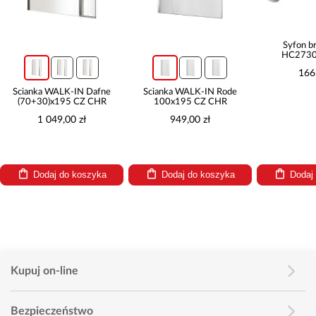
Syfon b
HC2730
166
Ścianka WALK-IN Dafne
Ścianka WALK-IN Rode
(70+30)x195 CZ CHR
100x195 CZ CHR
1 049,00 zł
949,00 zł
Dodaj do koszyka
Dodaj do koszyka
Dodaj
Kupuj on-line
Bezpieczeństwo