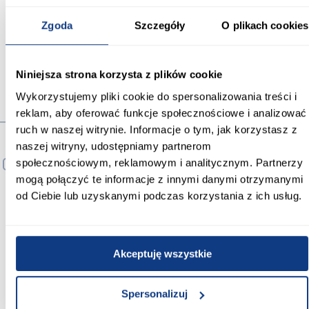
Wysokość całkowita (cm):
Zgoda
Szczegóły
O plikach cookies
5.50
Niniejsza strona korzysta z plików cookie
Wykorzystujemy pliki cookie do spersonalizowania treści i
reklam, aby oferować funkcje społecznościowe i analizować
Produkty alternatywne
ruch w naszej witrynie. Informacje o tym, jak korzystasz z
naszej witryny, udostępniamy partnerom
społecznościowym, reklamowym i analitycznym. Partnerzy
PORÓWNAJ
PORÓWNAJ
PORÓWNA
mogą połączyć te informacje z innymi danymi otrzymanymi
od Ciebie lub uzyskanymi podczas korzystania z ich usług.
Akceptuję wszystkie
Spersonalizuj
Syfon b