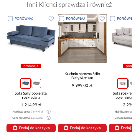
Inni Klienci sprawdzali również
PORÓWNAJ
PORÓWNAJ
PORÓWN
promocja
pro
Kuchnia narożna Stilo
Biały/Artisan
265x300x180 Cm
9 999,00 zł
Sofa Sally popielata,
Sofa rozkła
rozkładana
pojemnik
1 214,99 zł
2 29
Najniższa cena:
1 349,99 zł
Najniższa cena
Cena regularna:
1 349,99 zł
Cena regularna
Dodaj do koszyka
Dodaj do koszyka
Dodaj