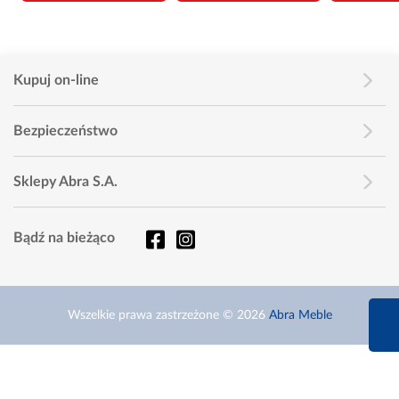
Kupuj on-line
Bezpieczeństwo
Sklepy Abra S.A.
Bądź na bieżąco
660 627 6
Wszelkie prawa zastrzeżone © 2026
Abra Meble
Infolinia dziś od 9