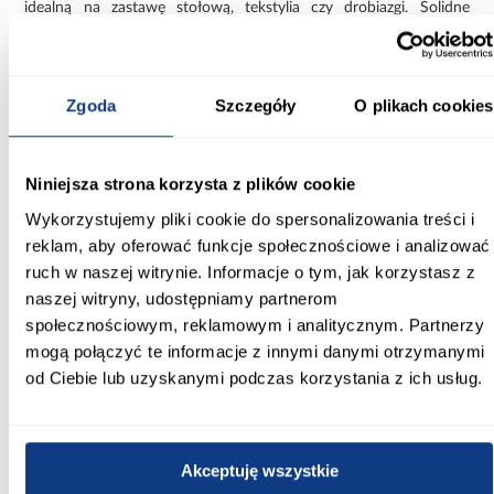
idealną na zastawę stołową, tekstylia czy drobiazgi. Solidne
wykonanie oraz minimalistyczna forma sprawiają, że model Linda
jest zarówno estetyczny, jak i trwały. To doskonały wybór do
jadalni, salonu lub przedpokoju.
Zgoda
Szczegóły
O plikach cookies
Informacje
Transport
Informacje o pro
Niniejsza strona korzysta z plików cookie
Szerokość [cm]:
80
Wykorzystujemy pliki cookie do spersonalizowania treści i
reklam, aby oferować funkcje społecznościowe i analizować
Głębokość [cm]:
ruch w naszej witrynie. Informacje o tym, jak korzystasz z
40.00
naszej witryny, udostępniamy partnerom
społecznościowym, reklamowym i analitycznym. Partnerzy
Wysokość [cm]:
mogą połączyć te informacje z innymi danymi otrzymanymi
177.00
od Ciebie lub uzyskanymi podczas korzystania z ich usług.
Wybarwienie:
szare
Akceptuję wszystkie
Kolor frontów: