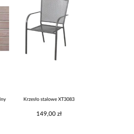
y
Krzesło stalowe XT3083
Kuchnia narożna S
Biały/Artisan 265x3
Cm
149,00 zł
9 999,00 z