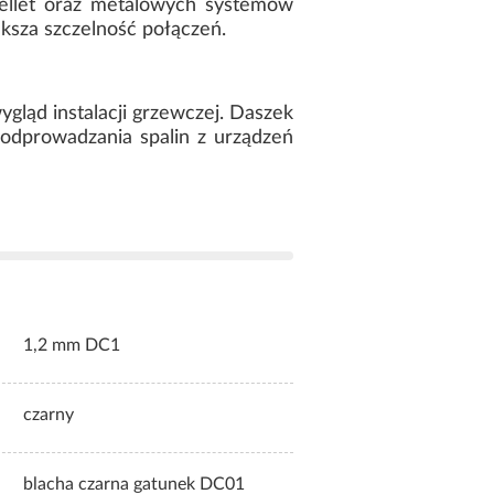
ellet oraz metalowych systemów
ksza szczelność połączeń.
gląd instalacji grzewczej. Daszek
odprowadzania spalin z urządzeń
1,2 mm DC1
czarny
blacha czarna gatunek DC01