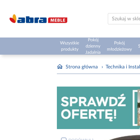
Pokój
Wszystkie
Pokój
dzienny
S
produkty
młodzieżowy
Jadalnia
Strona główna
›
Technika i Insta