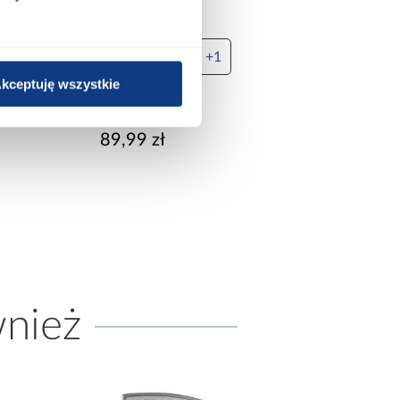
+1
kceptuję wszystkie
Daszek WDA 150 OC
Daszek WDA200
89,99 zł
99,99 zł
wnież