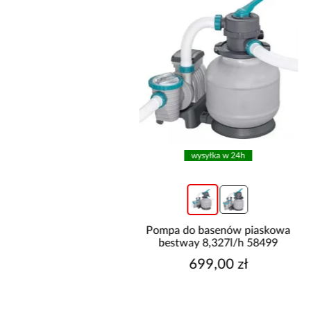
wysyłka w 24h
wysyłka w 24h
do basenów piaskowa
Pompa do basenów piaskowa
way 6,056l/h 58497
bestway 8,327l/h 58499
499,00 zł
699,00 zł