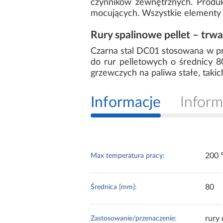
czynników zewnętrznych. Produ
mocujących. Wszystkie elementy s
Rury spalinowe pellet – trw
Czarna stal DC01 stosowana w pro
do rur pelletowych o średnicy 
grzewczych na paliwa stałe, takich 
Informacje
Inform
200
Max temperatura pracy:
80
Średnica [mm]:
rury 
Zastosowanie/przenaczenie: