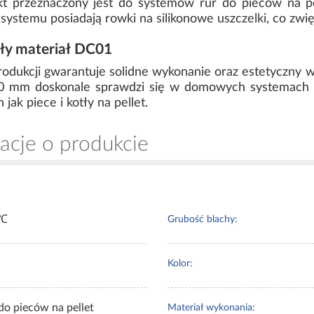
kt przeznaczony jest do systemów rur do pieców na p
ystemu posiadają rowki na silikonowe uszczelki, co zwię
ały materiał DC01
dukcji gwarantuje solidne wykonanie oraz estetyczny wy
80 mm doskonale sprawdzi się w domowych systemach 
jak piece i kotły na pellet.
acje o produkcie
 ℃
Grubość blachy:
Kolor:
do pieców na pellet
Materiał wykonania: