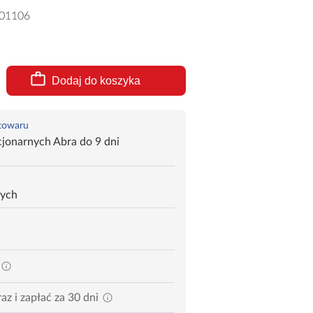
01106
Dodaj do koszyka
 towaru
jonarnych Abra do 9 dni
zych
az i zapłać za 30 dni