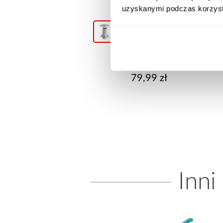
uzyskanymi podczas korzysta
+1
 Kominowy DK200-CH
Daszek WDA 100-OC
91,99 zł
79,99 zł
Inni