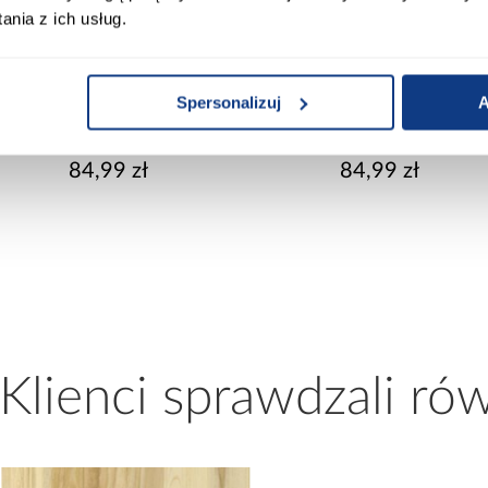
nia z ich usług.
+1
+1
Spersonalizuj
A
Daszek WDA120-OC
Daszek WDA130-OC
84,99 zł
84,99 zł
 Klienci sprawdzali ró