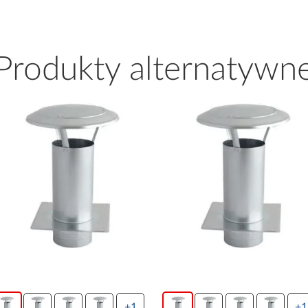
Produkty alternatywn
+1
+1