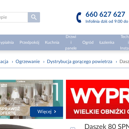
660 627 627
Infolinia dziś od 9:00 d
Drzwi
Tech
ypialnia
Przedpokój
Kuchnia
i
Ogród
Łazienka
i
panele
Insta
lacja
›
Ogrzewanie
›
Dystrybucja gorącego powietrza
›
Das
Więcej
Daszek 80 SP