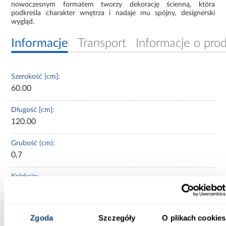
nowoczesnym formatem tworzy dekorację ścienną, która
podkreśla charakter wnętrza i nadaje mu spójny, designerski
wygląd.
Informacje
Transport
Informacje o pro
Szerokość [cm]:
60.00
Długość [cm]:
120.00
Grubość (cm):
0,7
Kolekcja:
DEKOR FOREST
Typ płytki:
Zgoda
Szczegóły
O plikach cookies
dekor