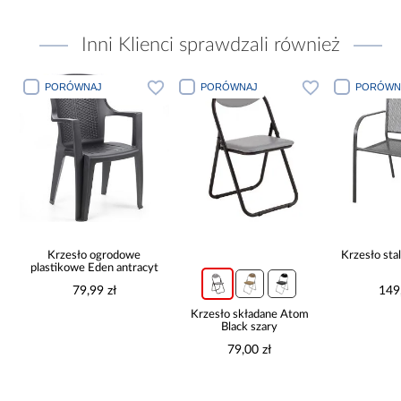
Inni Klienci sprawdzali również
PORÓWNAJ
PORÓWNAJ
PORÓWN
ą
Krzesło ogrodowe
Krzesło st
plastikowe Eden antracyt
79,99 zł
149
Krzesło składane Atom
Black szary
79,00 zł