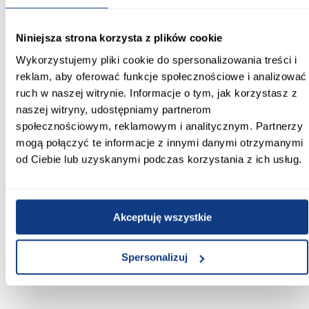
Przeznaczenie:
Niniejsza strona korzysta z plików cookie
ściana
Wykorzystujemy pliki cookie do spersonalizowania treści i
Zastosowanie/przenaczenie:
reklam, aby oferować funkcje społecznościowe i analizować
do wewnątrz
ruch w naszej witrynie. Informacje o tym, jak korzystasz z
naszej witryny, udostępniamy partnerom
Wzornictwo:
społecznościowym, reklamowym i analitycznym. Partnerzy
motyw roślinny
mogą połączyć te informacje z innymi danymi otrzymanymi
od Ciebie lub uzyskanymi podczas korzystania z ich usług.
Mrozoodporność:
Tak
Powierzchnia:
Akceptuję wszystkie
struktura
Zobacz więcej >
Spersonalizuj