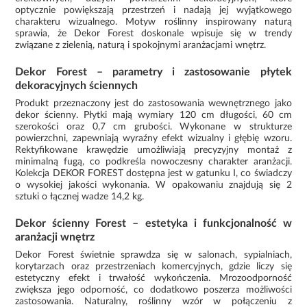
optycznie powiększają przestrzeń i nadają jej wyjątkowego
charakteru wizualnego. Motyw roślinny inspirowany naturą
sprawia, że Dekor Forest doskonale wpisuje się w trendy
związane z zielenią, naturą i spokojnymi aranżacjami wnętrz.
Dekor Forest – parametry i zastosowanie płytek
dekoracyjnych ściennych
Produkt przeznaczony jest do zastosowania wewnętrznego jako
dekor ścienny. Płytki mają wymiary 120 cm długości, 60 cm
szerokości oraz 0,7 cm grubości. Wykonane w strukturze
powierzchni, zapewniają wyraźny efekt wizualny i głębię wzoru.
Rektyfikowane krawędzie umożliwiają precyzyjny montaż z
minimalną fugą, co podkreśla nowoczesny charakter aranżacji.
Kolekcja DEKOR FOREST dostępna jest w gatunku I, co świadczy
o wysokiej jakości wykonania. W opakowaniu znajdują się 2
sztuki o łącznej wadze 14,2 kg.
Dekor ścienny Forest – estetyka i funkcjonalność w
aranżacji wnętrz
Dekor Forest świetnie sprawdza się w salonach, sypialniach,
korytarzach oraz przestrzeniach komercyjnych, gdzie liczy się
estetyczny efekt i trwałość wykończenia. Mrozoodporność
zwiększa jego odporność, co dodatkowo poszerza możliwości
zastosowania. Naturalny, roślinny wzór w połączeniu z