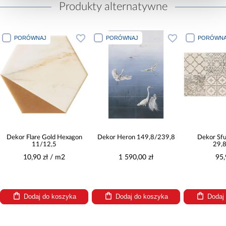
Produkty alternatywne
J
PORÓWNAJ
PORÓWNAJ
 Gold Hexagon
Dekor Heron 149,8/239,8
Dekor Sfumato Patch
12,5
29,8/59,8
zł / m2
1 590,00 zł
95,90 zł
 do koszyka
Dodaj do koszyka
Dodaj do koszyka