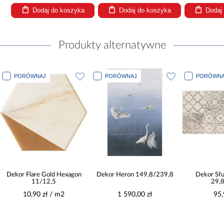
Dodaj do koszyka
Dodaj do koszyka
Dodaj
Produkty alternatywne
PORÓWNAJ
PORÓWNAJ
PORÓWNAJ
Dekor Flare Gold Hexagon
Dekor Heron 149,8/239,8
Dekor Sfum
11/12,5
29,8/
10,90 zł / m2
1 590,00 zł
95,90