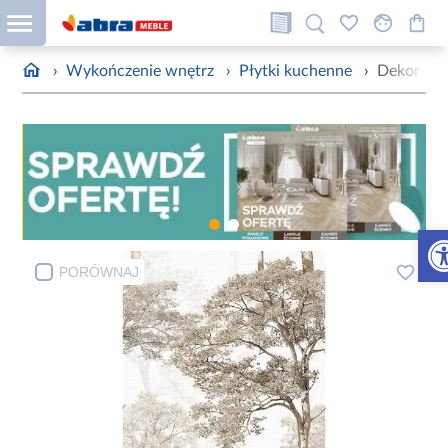
›
Wykończenie wnętrz
›
Płytki kuchenne
›
Dekor For
Otw
PORÓWNAJ