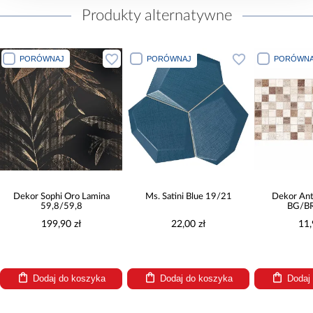
Produkty alternatywne
PORÓWNAJ
PORÓWNAJ
Oro Lamina
Ms. Satini Blue 19/21
Dekor Antica Mozaika
59,8
BG/BR 25/50
0 zł
22,00 zł
11,90 zł
o koszyka
Dodaj do koszyka
Dodaj do koszyka