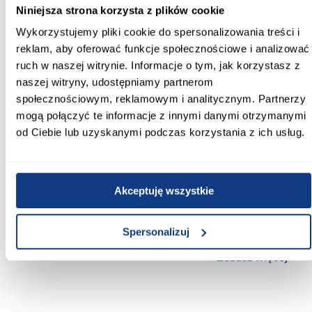
dekor
Niniejsza strona korzysta z plików cookie
Przeznaczenie:
Wykorzystujemy pliki cookie do spersonalizowania treści i
ściana
reklam, aby oferować funkcje społecznościowe i analizować
ruch w naszej witrynie. Informacje o tym, jak korzystasz z
Zastosowanie/przenaczenie:
naszej witryny, udostępniamy partnerom
do wewnątrz
społecznościowym, reklamowym i analitycznym. Partnerzy
mogą połączyć te informacje z innymi danymi otrzymanymi
Wzornictwo:
od Ciebie lub uzyskanymi podczas korzystania z ich usług.
motyw roślinny
Mrozoodporność:
Tak
Akceptuję wszystkie
Powierzchnia:
struktura
Spersonalizuj
Zobacz więcej >