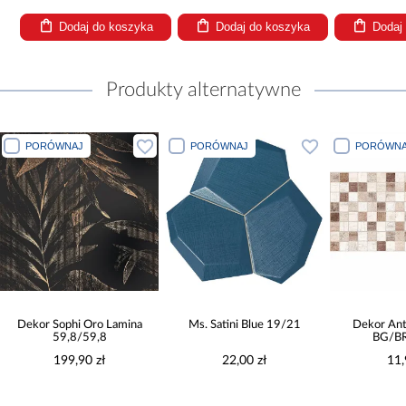
Dodaj do koszyka
Dodaj do koszyka
Dodaj
Produkty alternatywne
PORÓWNAJ
PORÓWNAJ
Oro Lamina
Ms. Satini Blue 19/21
Dekor Antica Mozaika
59,8
BG/BR 25/50
0 zł
22,00 zł
11,90 zł