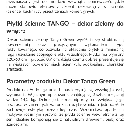
przeznaczony jest do montażu wewnątrz pomieszczeń, gdzie
może stanowić efektowny akcent dekoracyjny w salonie,
łazience, kuchni czy przestrzeniach komercyjnych.
Płytki ścienne TANGO – dekor zielony do
wnętrz
Dekor ścienny zielony Tango Green wyróżnia się strukturalną
powierzchnią oraz precyzyjnym wykonaniem typu
rektyfikowanego, co pozwala na układanie płytek z minimalną
fugą i uzyskanie spójnego efektu wizualnego. Płytka ma wymiary
120x60 cm i grubość 0,7 cm, dzięki czemu dobrze prezentuje się
na większych powierzchniach ściennych, podkreślając charakter
aranżacji.
Parametry produktu Dekor Tango Green
Produkt należy do I gatunku i charakteryzuje się wysoką jakością
wykonania. W jednym opakowaniu znajdują się 2 sztuki o łącznej
wadze 14,2 kg. Dekor jest mrozoodporny, co zwiększa jego
trwałość w zmiennych warunkach użytkowania, a jednocześnie
zachowuje estetykę przez długi czas. Wzornictwo oparte na
motywie roślinnym sprawia, że płytki ścienne wewnętrzne z tej
serii idealnie komponują się z naturalnym drewnem, bielą oraz
szarościami.