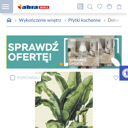
›
Wykończenie wnętrz
›
Płytki kuchenne
›
Dekor Tan
Otw
PORÓWNAJ