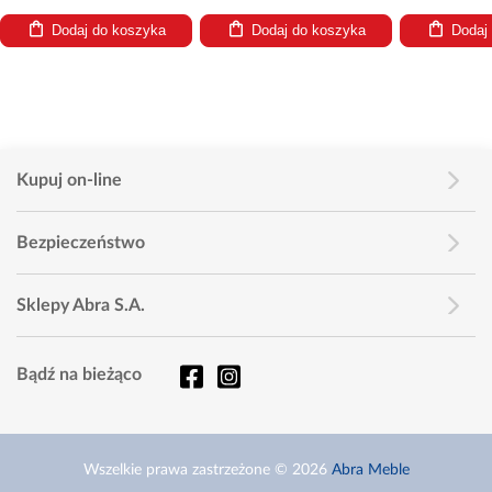
o koszyka
Dodaj do koszyka
Dodaj do koszyka
Kupuj on-line
Bezpieczeństwo
Sklepy Abra S.A.
Bądź na bieżąco
Wszelkie prawa zastrzeżone © 2026
Abra Meble