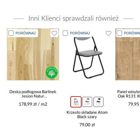
Inni Klienci sprawdzali również
PORÓWNAJ
PORÓWNAJ
PORÓWN
Deska podłogowa Barlinek
Panel winyl
t
Jesion Natur
Oak R131 
14x180x1092
178,99 zł / m2
79,95
Krzesło składane Atom
Black szary
79,00 zł