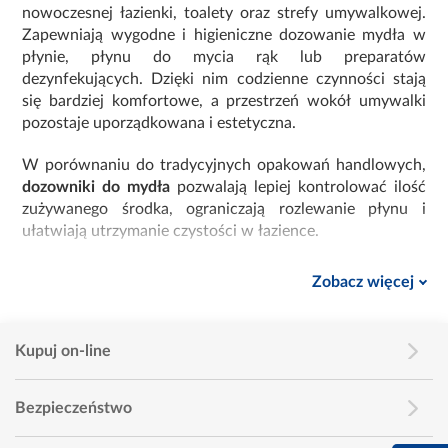
nowoczesnej łazienki, toalety oraz strefy umywalkowej.
Zapewniają wygodne i higieniczne dozowanie mydła w
płynie, płynu do mycia rąk lub preparatów
dezynfekujących. Dzięki nim codzienne czynności stają
się bardziej komfortowe, a przestrzeń wokół umywalki
pozostaje uporządkowana i estetyczna.
W porównaniu do tradycyjnych opakowań handlowych,
dozowniki do mydła
pozwalają lepiej kontrolować ilość
zużywanego środka, ograniczają rozlewanie płynu i
ułatwiają utrzymanie czystości w łazience.
Rodzaje dozowników do mydła i płynu
Zobacz więcej
W kategorii
dozowniki do mydła i płynu
dostępne są
rozwiązania dopasowane do różnych potrzeb
użytkowych i aranżacyjnych. Najczęściej spotykane typy
Kupuj on-line
to:
Bezpieczeństwo
Dozowniki stojące
– ustawiane bezpośrednio na
umywalce lub blacie, łatwe do przestawiania i