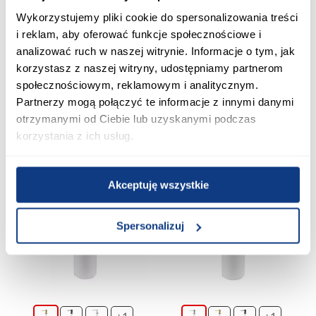
Wykorzystujemy pliki cookie do spersonalizowania treści
+1
+1
i reklam, aby oferować funkcje społecznościowe i
Dozownik płynu Line 60MB IM-
Dozownik płynu Line 60MB IM-
analizować ruch w naszej witrynie. Informacje o tym, jak
SJY016 chrom
SJY016H czarny
korzystasz z naszej witryny, udostępniamy partnerom
69,90 zł
69,90 zł
społecznościowym, reklamowym i analitycznym.
Partnerzy mogą połączyć te informacje z innymi danymi
otrzymanymi od Ciebie lub uzyskanymi podczas
Dodaj do koszyka
Dodaj do koszyka
korzystania z ich usług.
PORÓWNAJ
PORÓWNAJ
Akceptuję wszystkie
Spersonalizuj