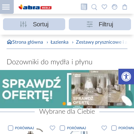
Sortuj
Filtruj
Strona główna
›
Łazienka
›
Zestawy prysznicowe i akce
Dozowniki do mydła i płynu
Otwórz 
Wybrane dla Ciebie
PORÓWNAJ
PORÓWNAJ
PORÓWN