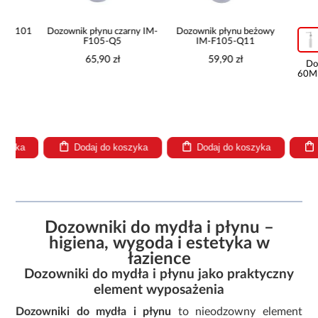
1
Dozownik płynu czarny IM-
Dozownik płynu beżowy
F105-Q5
IM-F105-Q11
65,90 zł
59,90 zł
Dozownik
60MB IM-S
69,
Dodaj do koszyka
Dodaj do koszyka
Dodaj
Dozowniki do mydła i płynu –
higiena, wygoda i estetyka w
łazience
Dozowniki do mydła i płynu jako praktyczny
element wyposażenia
Dozowniki do mydła i płynu
to nieodzowny element