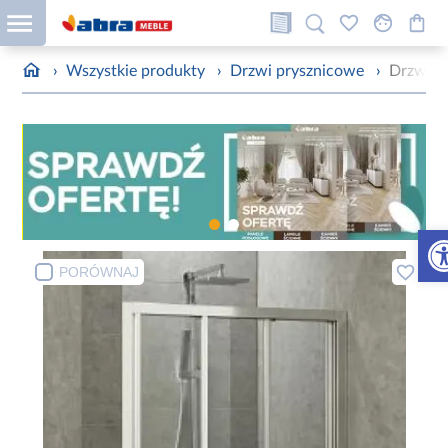
›
Wszystkie produkty
›
Drzwi prysznicowe
›
Drzwi p
Otw
PORÓWNAJ