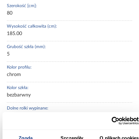
Szerokość [cm]:
80
Wysokość całkowita (cm):
185.00
Grubość szkła (mm):
5
Kolor profilu:
chrom
Kolor szkła:
bezbarwny
Dolne rolki wypinane:
Nie
Górne rolki z regulacją wysokości:
Nie
Zgoda
Szczegóły
O plikach cookies