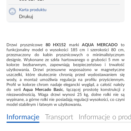
Karta produktu
Drukuj
Drzwi prysznicowe
80 HX152
marki
AQUA MERCADO
to
funkcjonalny model o wysokości 185 cm i szerokości 80 cm,
przeznaczony do kabin prysznicowych o minimalistycznym
designie. Wykonane ze szkła hartowanego o grubości 5 mm w
kolorze bezbarwnym, zapewniają bezpieczeństwo i trwałość
użytkowania. Drzwi przesuwne wyposażono w magnetyczne
uszczelki, które skutecznie chronią przed wydostawaniem się
wody, a montaż umożliwia regulacja na profilu przyściennym.
Profil w kolorze chrom nadaje elegancki wygląd, a całość należy
do serii
Aqua Mercado Basic
, łączącej prostotę konstrukcji z
niezawodnością. Waga drzwi wynosi 25 kg, dolne rolki nie są
wypinane, a górne rolki nie posiadają regulacji wysokości, co czyni
model stabilnym i łatwym w użytkowaniu.
Informacje
Transport
Informacje o pro