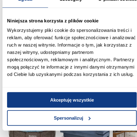
Powłoka ułatwiająca czyszczenie:
Nie
Niniejsza strona korzysta z plików cookie
Wykorzystujemy pliki cookie do spersonalizowania treści i
Magnetyczne uszczelki:
Tak
reklam, aby oferować funkcje społecznościowe i analizować
ruch w naszej witrynie. Informacje o tym, jak korzystasz z
Regulacja na profilu przyściennym:
naszej witryny, udostępniamy partnerom
Tak
społecznościowym, reklamowym i analitycznym. Partnerzy
mogą połączyć te informacje z innymi danymi otrzymanymi
Zobacz więcej >
od Ciebie lub uzyskanymi podczas korzystania z ich usług.
Inni Klienci sprawdzali również
Akceptuję wszystkie
PORÓWNAJ
PORÓWNAJ
PORÓWN
Spersonalizuj