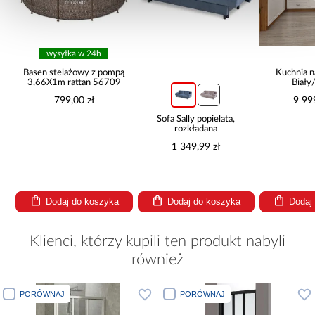
wysyłka w 24h
Basen stelażowy z pompą
Kuchnia n
3,66X1m rattan 56709
Biały
265x30
799,00 zł
9 99
Sofa Sally popielata,
rozkładana
1 349,99 zł
Dodaj do koszyka
Dodaj do koszyka
Dodaj
Klienci, którzy kupili ten produkt nabyli
również
PORÓWNAJ
PORÓWNAJ