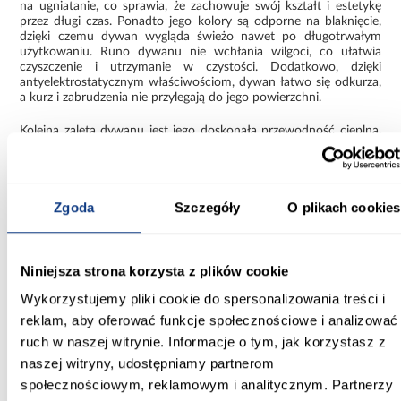
na ugniatanie, co sprawia, że zachowuje swój kształt i estetykę
przez długi czas. Ponadto jego kolory są odporne na blaknięcie,
dzięki czemu dywan wygląda świeżo nawet po długotrwałym
użytkowaniu. Runo dywanu nie wchłania wilgoci, co ułatwia
czyszczenie i utrzymanie w czystości. Dodatkowo, dzięki
antyelektrostatycznym właściwościom, dywan łatwo się odkurza,
a kurz i zabrudzenia nie przylegają do jego powierzchni.
Kolejną zaletą dywanu jest jego doskonała przewodność cieplna,
co sprawia, że idealnie sprawdzi się na ogrzewaniu podłogowym,
zwiększając komfort cieplny w pomieszczeniu.
Frisee Apollo
łączy
w sobie funkcjonalność z estetyką, tworząc doskonałe
rozwiązanie dla tych, którzy cenią sobie trwałość i elegancję w
Zgoda
Szczegóły
O plikach cookies
swoich wnętrzach.
Informacje
Transport
Informacje o pro
Niniejsza strona korzysta z plików cookie
Wykorzystujemy pliki cookie do spersonalizowania treści i
Szerokość [cm]:
reklam, aby oferować funkcje społecznościowe i analizować
160.00
ruch w naszej witrynie. Informacje o tym, jak korzystasz z
naszej witryny, udostępniamy partnerom
Długość [cm]:
230.00
społecznościowym, reklamowym i analitycznym. Partnerzy