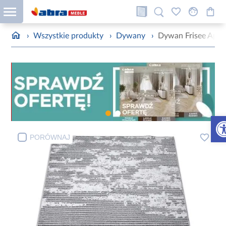
›
Wszystkie produkty
›
Dywany
›
Dywan Frisee Apoll
Otw
PORÓWNAJ