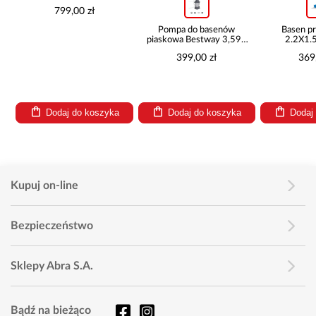
799,00 zł
Pompa do basenów
Basen p
piaskowa Bestway 3,596
2.2X1.
l/h 58515
282
399,00 zł
369
Dodaj do koszyka
Dodaj do koszyka
Dodaj
Kupuj on-line
Bezpieczeństwo
Sklepy Abra S.A.
Bądź na bieżąco