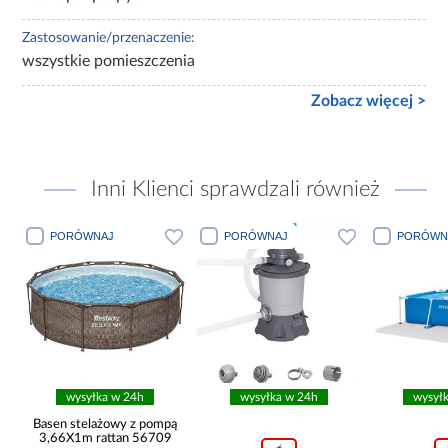
Zastosowanie/przenaczenie:
wszystkie pomieszczenia
Zobacz więcej >
Inni Klienci sprawdzali również
PORÓWNAJ
PORÓWNAJ
PORÓWN
wysyłka w 24h
wysyłka w 24h
wysył
ą
Basen stelażowy z pompą
3,66X1m rattan 56709