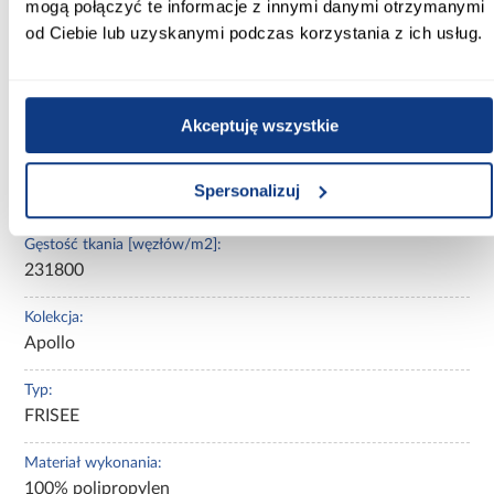
mogą połączyć te informacje z innymi danymi otrzymanymi
Wysokość włosa [mm]:
od Ciebie lub uzyskanymi podczas korzystania z ich usług.
9
Waga [g/m2]:
1950
Akceptuję wszystkie
Waga całkowita [g/szt]:
Spersonalizuj
7176
Gęstość tkania [węzłów/m2]:
231800
Kolekcja:
Apollo
Typ:
FRISEE
Materiał wykonania:
100% polipropylen