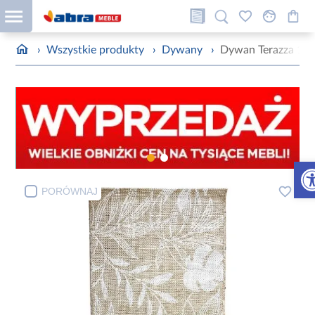
›
Wszystkie produkty
›
Dywany
›
Dywan Terazza 1,2
Otw
PORÓWNAJ