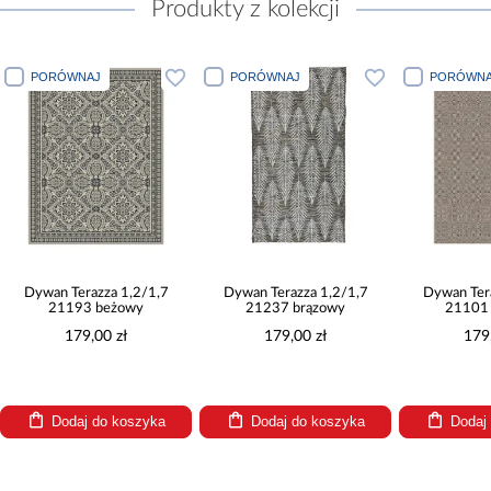
Produkty z kolekcji
PORÓWNAJ
PORÓWNAJ
PORÓWNA
Dywan Terazza 1,2/1,7
Dywan Terazza 1,2/1,7
Dywan Ter
21193 beżowy
21237 brązowy
21101 
179,00 zł
179,00 zł
179
Dodaj do koszyka
Dodaj do koszyka
Dodaj