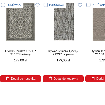
PORÓWNAJ
PORÓWNAJ
PORÓWNA
Dywan Terazza 1,2/1,7
Dywan Terazza 1,2/1,7
Dywan Ter
21193 beżowy
21237 brązowy
21101 
179,00 zł
179,00 zł
179
Dodaj do koszyka
Dodaj do koszyka
Dodaj