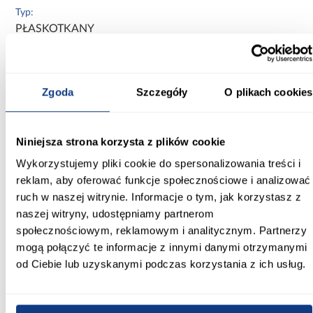
Typ:
PŁASKOTKANY
Materiał wykonania:
100% sizal
Zgoda
Szczegóły
O plikach cookies
Zastosowanie/przenaczenie:
wszystkie pomieszczenia
Niniejsza strona korzysta z plików cookie
Przeznaczenie:
Wykorzystujemy pliki cookie do spersonalizowania treści i
zewnętrzne/wewnętrzne
reklam, aby oferować funkcje społecznościowe i analizować
Zobacz więcej >
ruch w naszej witrynie. Informacje o tym, jak korzystasz z
naszej witryny, udostępniamy partnerom
społecznościowym, reklamowym i analitycznym. Partnerzy
mogą połączyć te informacje z innymi danymi otrzymanymi
Inni Klienci sprawdzali również
od Ciebie lub uzyskanymi podczas korzystania z ich usług.
PORÓWNAJ
PORÓWNAJ
PORÓWN