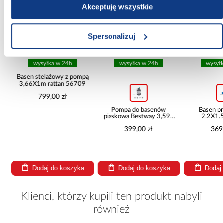
Akceptuję wszystkie
Spersonalizuj
wysyłka w 24h
wysyłka w 24h
wysył
ą
Basen stelażowy z pompą
3,66X1m rattan 56709
799,00 zł
Pompa do basenów
Basen p
piaskowa Bestway 3,596
2.2X1.
l/h 58515
282
399,00 zł
369
Dodaj do koszyka
Dodaj do koszyka
Dodaj
Klienci, którzy kupili ten produkt nabyli
również