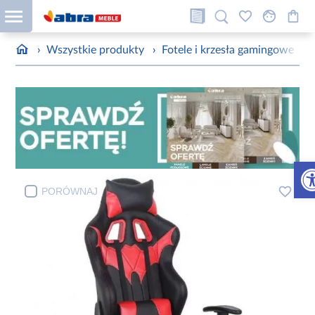
›
Wszystkie produkty
›
Fotele i krzesła gamingowe
›
Otw
PORÓWNAJ