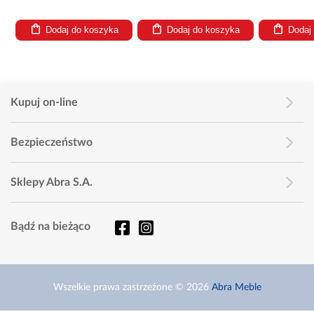
Dodaj do koszyka
Dodaj do koszyka
Dodaj
Kupuj on-line
Bezpieczeństwo
Sklepy Abra S.A.
Bądź na bieżąco
Wszelkie prawa zastrzeżone © 2026
Abra Meble