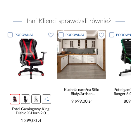
Inni Klienci sprawdzali również
PORÓWNAJ
PORÓWNAJ
PORÓWN
Kuchnia narożna Stilo
Fotel ga
Biały/Artisan
Ranger 6
265x300x180 Cm
+1
9 999,00 zł
809
Fotel Gamingowy King
Diablo X-Horn 2.0
Czarny/Czerwony
1 399,00 zł