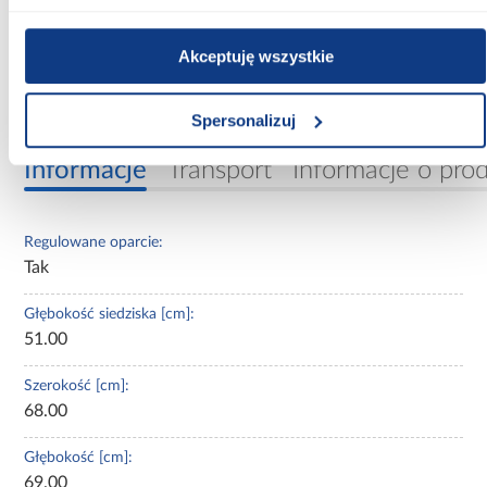
Fotel CX1055H – komfort i styl w jednym
Ten
czerwono-czarny fotel gamingowy
łączy ergonomię, trwałość
Akceptuję wszystkie
i nowoczesny design. Dzięki regulacji oparcia, wygodnemu
siedzisku i stabilnej konstrukcji jest idealnym wyborem zarówno
dla profesjonalnych graczy, jak i osób spędzających dużo czasu
Spersonalizuj
przy komputerze.
Informacje
Transport
Informacje o pro
Regulowane oparcie:
Tak
Głębokość siedziska [cm]:
51.00
Szerokość [cm]:
68.00
Głębokość [cm]:
69.00