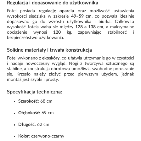
Regulacja i dopasowanie do użytkownika
Fotel posiada
regulację oparcia
oraz możliwość ustawienia
wysokości siedziska w zakresie
49–59 cm
, co pozwala idealnie
dopasować go do wzrostu użytkownika i biurka. Całkowita
wysokość fotela waha się między
128 a 138 cm
, a maksymalne
obciążenie wynosi
120 kg
, zapewniając stabilność i
bezpieczeństwo użytkowania.
Solidne materiały i trwała konstrukcja
Fotel wykonano z
ekoskóry
, co ułatwia utrzymanie go w czystości
i nadaje nowoczesny wygląd. Nogi z tworzywa sztucznego są
stabilne, a konstrukcja obrotowa umożliwia swobodne poruszanie
się. Krzesło należy złożyć przed pierwszym użyciem, jednak
montaż jest szybki i prosty.
Specyfikacja techniczna:
Szerokość:
68 cm
Głębokość:
69 cm
Długość:
62 cm
Kolor:
czerwono-czarny