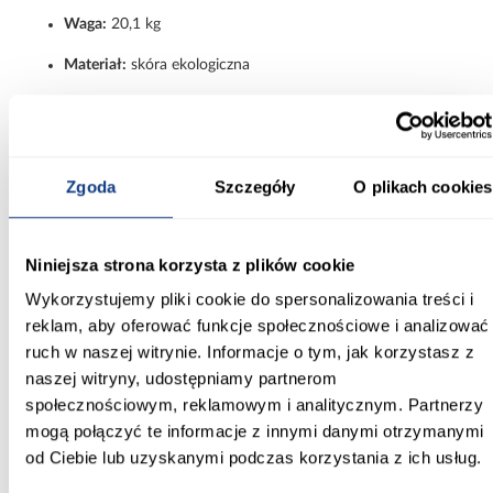
Waga:
20,1 kg
Materiał:
skóra ekologiczna
Wypełnienie siedziska:
pianka
Nogi:
tworzywo sztuczne
Zgoda
Szczegóły
O plikach cookies
Podłokietniki:
stałe
Regulacja oparcia:
tak
Niniejsza strona korzysta z plików cookie
Maksymalne obciążenie:
120 kg
Wykorzystujemy pliki cookie do spersonalizowania treści i
Wysokość całkowita:
128–138 cm
reklam, aby oferować funkcje społecznościowe i analizować
Wysokość siedziska:
49–59 cm
ruch w naszej witrynie. Informacje o tym, jak korzystasz z
naszej witryny, udostępniamy partnerom
Zagłówek:
stały
społecznościowym, reklamowym i analitycznym. Partnerzy
mogą połączyć te informacje z innymi danymi otrzymanymi
Podnóżek:
brak
od Ciebie lub uzyskanymi podczas korzystania z ich usług.
Kategoria:
fotel gamingowy