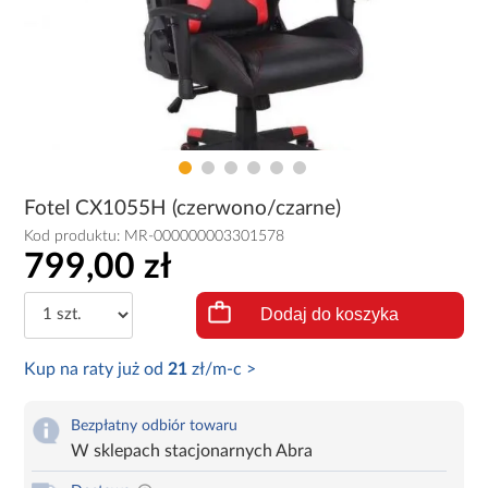
Fotel CX1055H (czerwono/czarne)
Kod produktu:
MR-000000003301578
799,00 zł
Dodaj do koszyka
Kup na raty już od
21
zł/m-c >
Bezpłatny odbiór towaru
W sklepach stacjonarnych Abra