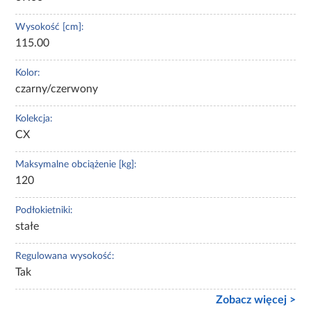
Wysokość [cm]:
115.00
Kolor:
czarny/czerwony
Kolekcja:
CX
Maksymalne obciążenie [kg]:
120
Podłokietniki:
stałe
Regulowana wysokość:
Tak
Zobacz więcej >