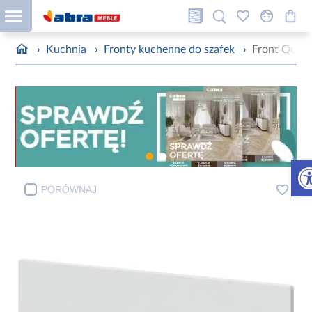
›
Kuchnia
›
Fronty kuchenne do szafek
›
Front Quan
Otw
PORÓWNAJ