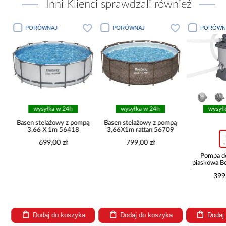
Inni Klienci sprawdzali również
PORÓWNAJ
PORÓWNAJ
PORÓWN
wysyłka w 24h
wysyłka w 24h
wysył
Basen stelażowy z pompą
Basen stelażowy z pompą
3,66 X 1m 56418
3,66X1m rattan 56709
699,00 zł
799,00 zł
Pompa d
piaskowa B
l/h
399
Dodaj do koszyka
Dodaj do koszyka
Dodaj