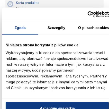
Karta produktu
Drukuj
Zgoda
Szczegóły
O plikach cookies
Front sprzedawany bez uchwytów - trzeba zamówić dodatkowo.
Informacje
Transport
Informacje o pro
Niniejsza strona korzysta z plików cookie
Wykorzystujemy pliki cookie do spersonalizowania treści i
reklam, aby oferować funkcje społecznościowe i analizować
Grubość (cm):
ruch w naszej witrynie. Informacje o tym, jak korzystasz z
1,6
naszej witryny, udostępniamy partnerom
Producent:
społecznościowym, reklamowym i analitycznym. Partnerzy
Merkury Market
mogą połączyć te informacje z innymi danymi otrzymanymi
od Ciebie lub uzyskanymi podczas korzystania z ich usług.
Szerokość [cm]:
59.60
Wysokość [cm]:
Akceptuję wszystkie