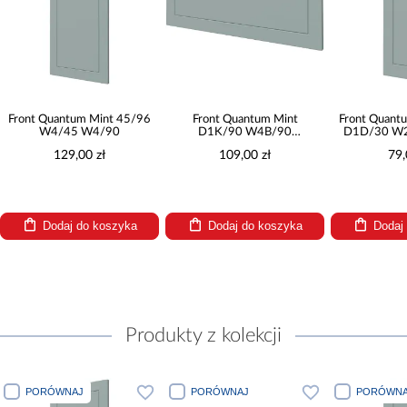
Front Quantum Mint 45/96
Front Quantum Mint
Front Quant
W4/45 W4/90
D1K/90 W4B/90
D1D/30 W2
W4B/90AVENTOS
W3
129,00 zł
109,00 zł
79,
Dodaj do koszyka
Dodaj do koszyka
Dodaj
Produkty z kolekcji
PORÓWNAJ
PORÓWNAJ
PORÓWNA