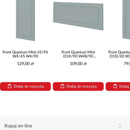
Front Quantum Mint 45/96
Front Quantum Mint
Front Quant
W4/45 W4/90
D1K/90 W4B/90
D1D/30 W2
W4B/90AVENTOS
W3
129,00 zł
109,00 zł
79,
Dodaj do koszyka
Dodaj do koszyka
Dodaj
Kupuj on-line