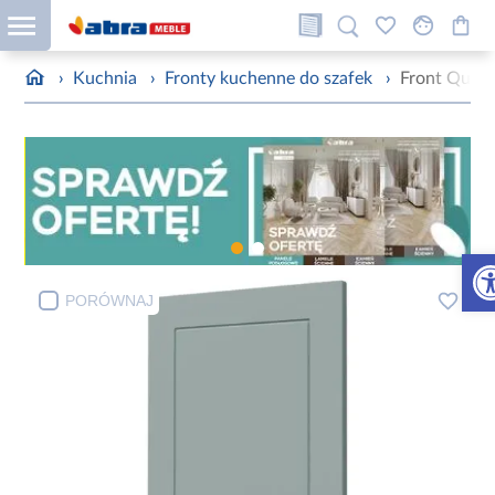
›
Kuchnia
›
Fronty kuchenne do szafek
›
Front Quan
Otw
PORÓWNAJ