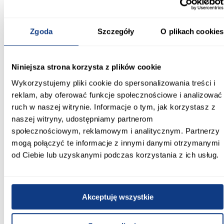
Wykończenie frontów:
mat
Zgoda
Szczegóły
O plikach cookies
Materiał wykonania:
MDF
Niniejsza strona korzysta z plików cookie
Waga [kg]:
Wykorzystujemy pliki cookie do spersonalizowania treści i
5
reklam, aby oferować funkcje społecznościowe i analizować
ruch w naszej witrynie. Informacje o tym, jak korzystasz z
naszej witryny, udostępniamy partnerom
społecznościowym, reklamowym i analitycznym. Partnerzy
Inni Klienci sprawdzali również
mogą połączyć te informacje z innymi danymi otrzymanymi
od Ciebie lub uzyskanymi podczas korzystania z ich usług.
PORÓWNAJ
PORÓWNAJ
PORÓWN
Akceptuję wszystkie