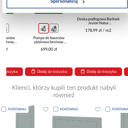
Spersonalizuj
wysyłka w 24h
Deska podłogowa Barlinek
Elastycz
Jesion Natur
Mineral
14x180x1092
178,99 zł / m2
109,99
Pompa do basenów
piaskowa bestway
8,327l/h 58499
699,00 zł
Dodaj do koszyka
Dodaj do koszyka
Dodaj
Klienci, którzy kupili ten produkt nabyli
również
PORÓWNAJ
PORÓWNAJ
PORÓWNA