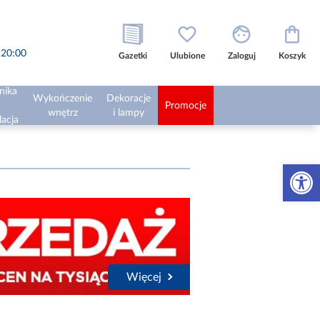
o 20:00
Gazetki
Ulubione
Zaloguj
Koszyk
nika
Wykończenie
Dekoracje
Promocje
wnętrz
i lampy
lacja
Otwórz 
Więcej