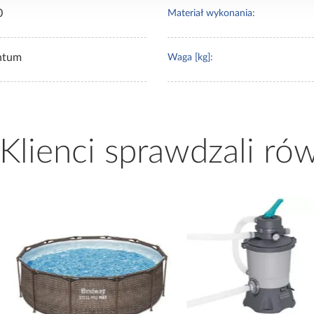
0
Materiał wykonania:
ntum
Waga [kg]:
 Klienci sprawdzali ró