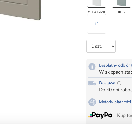
white super
mint
+1
Bezpłatny odbiór
W sklepach sta
Dostawa
Do 40 dni robo
Metody płatności
Kup ter
Zadzwoń i zamów