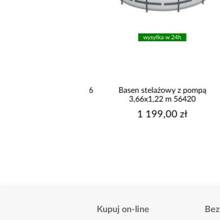
wysyłka w 24h
wysyłka w 24h
telażowy z pompą 3,66
Basen stelażowy z pompą
X 1m 56418
3,66x1,22 m 56420
699,00 zł
1 199,00 zł
Kupuj on-line
Bez