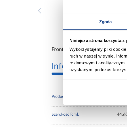
Zgoda
Niniejsza strona korzysta z
Wykorzystujemy pliki cookie 
Front sprzedawany bez uchwytów
ruch w naszej witrynie. Inf
reklamowym i analitycznym. 
Informacje
Transp
uzyskanymi podczas korzysta
Merk
Producent:
44.6
Szerokość [cm]: