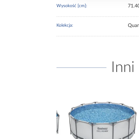
71.4
Wysokość [cm]:
Qua
Kolekcja:
Inni