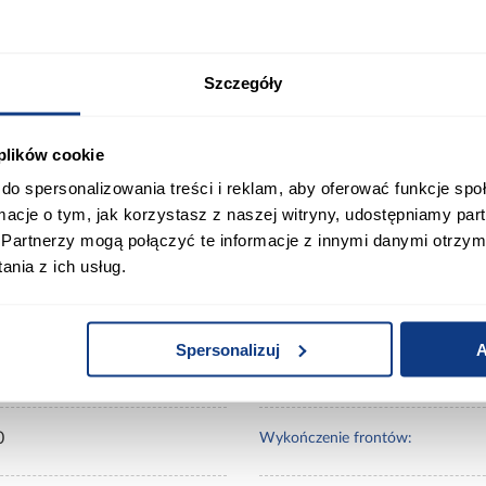
660 627 627
Karta produktu
Drukuj
Szczegóły
 plików cookie
do spersonalizowania treści i reklam, aby oferować funkcje sp
 - trzeba zamówić dodatkowo.
ormacje o tym, jak korzystasz z naszej witryny, udostępniamy p
Partnerzy mogą połączyć te informacje z innymi danymi otrzym
ort
Informacje o produkcie
nia z ich usług.
Spersonalizuj
A
ury Market
Kolor frontów:
0
Wykończenie frontów: