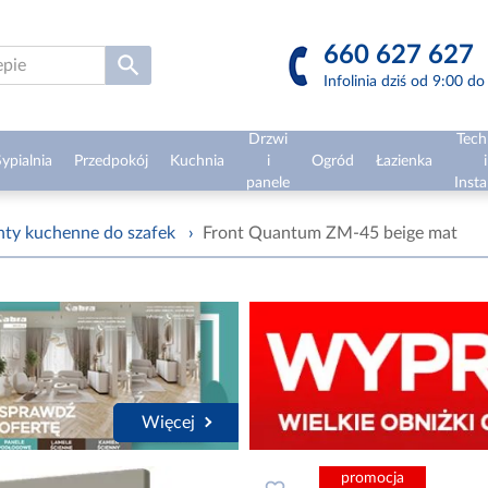
660 627 627
Infolinia dziś od 9:00 d
Drzwi
Tech
ypialnia
Przedpokój
Kuchnia
i
Ogród
Łazienka
i
panele
Insta
nty kuchenne do szafek
›
Front Quantum ZM-45 beige mat
Więcej
promocja