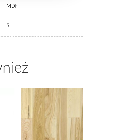
MDF
5
wnież