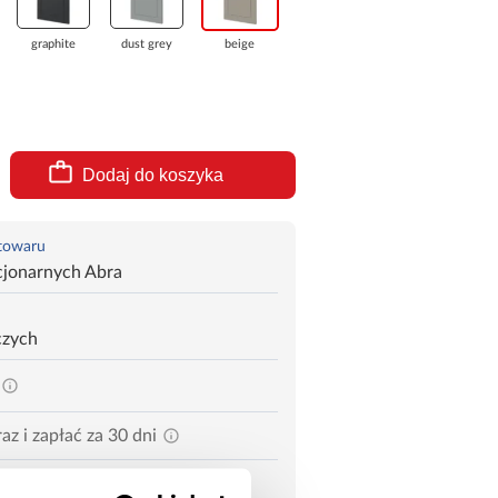
graphite
dust grey
beige
Dodaj do koszyka
 towaru
cjonarnych Abra
czych
az i zapłać za 30 dni