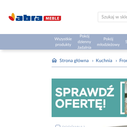
Pokój
Wszystkie
Pokój
dzienny
S
produkty
młodzieżowy
Jadalnia
Strona główna
›
Kuchnia
›
Fro