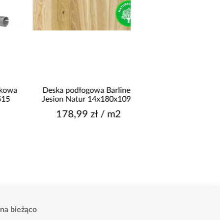
a
Deska podłogowa Barlinek
Elastyczny Klinkier M
Jesion Natur 14x180x1092
Corsica
178,99 zł / m2
109,99 zł / o
na bieżąco