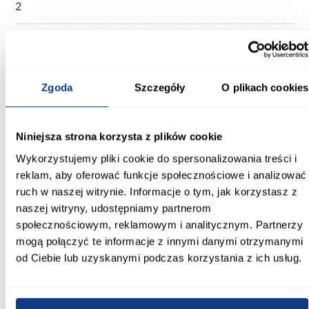
2
Ilość m2 w opakowaniu:
0,51
Ilość sztuk w opakowaniu:
Zgoda
Szczegóły
O plikach cookies
20
Impregnacja:
Niniejsza strona korzysta z plików cookie
Nie
Wykorzystujemy pliki cookie do spersonalizowania treści i
Klasa ścieralności:
reklam, aby oferować funkcje społecznościowe i analizować
nie dotyczy
ruch w naszej witrynie. Informacje o tym, jak korzystasz z
naszej witryny, udostępniamy partnerom
Materiał wykonania:
społecznościowym, reklamowym i analitycznym. Partnerzy
beton
mogą połączyć te informacje z innymi danymi otrzymanymi
od Ciebie lub uzyskanymi podczas korzystania z ich usług.
Zobacz więcej >