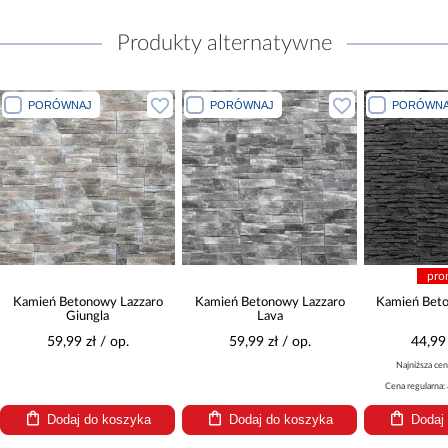
Produkty alternatywne
PORÓWNAJ
PORÓWNAJ
POR
promocja
ro
Kamień Betonowy Lazzaro
Kamień Betonowy Volcano
Kamień
Lava
59,99 zł / op.
44,99 zł / op.
4
Najniższa cena:
52,99 zł
Cena regularna:
52,99 zł / op.
Dodaj do koszyka
Dodaj do koszyka
D