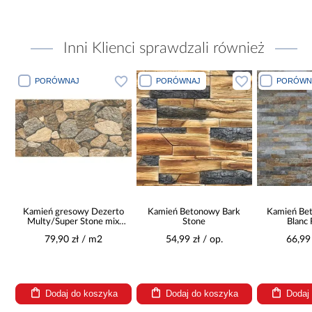
Inni Klienci sprawdzali również
PORÓWNAJ
PORÓWNAJ
PORÓWN
Kamień gresowy Dezerto
Kamień Betonowy Bark
Kamień Be
Multy/Super Stone mix
Stone
Blanc
30/60
79,90 zł / m2
54,99 zł / op.
66,99 
Dodaj do koszyka
Dodaj do koszyka
Dodaj