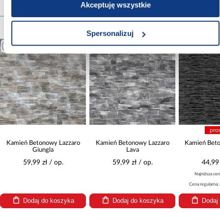
Akceptuję wszystkie
Produkty alternatywne
Spersonalizuj
PORÓWNAJ
PORÓWNAJ
POR
promocja
ro
Kamień Betonowy Lazzaro
Kamień Betonowy Volcano
Kamień
Lava
59,99 zł / op.
44,99 zł / op.
4
Najniższa cena:
52,99 zł
Cena regularna:
52,99 zł / op.
Dodaj do koszyka
Dodaj do koszyka
D