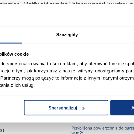
 płomieni. Możliwość regulacji intensywności i wyglądu 
mu.
lko estetyka, ale także funkcjonalność. Wbudowana fun
e dni, a elektroniczny termostat umożliwia precyzyjną
Szczegóły
znikowi czasowemu i pilotowi zdalnego sterowania 
woim salonie są teraz na wyciągnięcie ręki!
 plików cookie
ort
Informacje o produkcie
do spersonalizowania treści i reklam, aby oferować funkcje sp
ormacje o tym, jak korzystasz z naszej witryny, udostępniamy p
Partnerzy mogą połączyć te informacje z innymi danymi otrzym
nia z ich usług.
Kolor:
Spersonalizuj
A
Rodzaj asortymentu:
Przybliżona powierzchnia do ogrz
00
w m2: