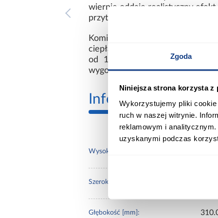
wiernie oddaje realistyczny efekt
przytulną atmosferę w Twoim do
Kominek Luena to jednak nie ty
ciepła zapewnia komfort w chłodn
Zgoda
od 17°C do 26°C. Dzięki wyłąc
wygodna. Blask ognia i ciepło w T
Niniejsza strona korzysta z
Informacje
Transp
Wykorzystujemy pliki cookie 
ruch w naszej witrynie. Inf
reklamowym i analitycznym. 
uzyskanymi podczas korzysta
897
Wysokość [mm]:
1150
Szerokość [mm]:
310.
Głębokość [mm]: