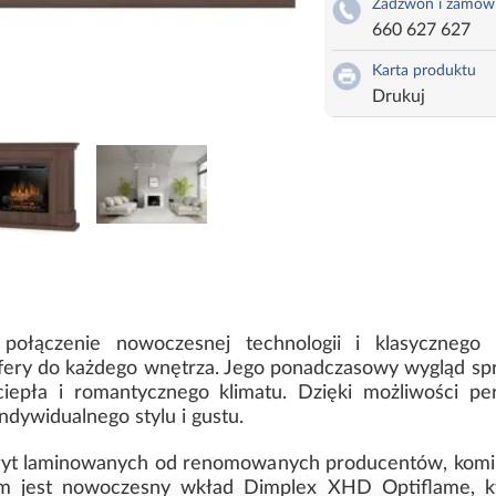
Zadzwoń i zamów
660 627 627
Karta produktu
Drukuj
połączenie nowoczesnej technologii i klasycznego
ery do każdego wnętrza. Jego ponadczasowy wygląd spra
epła i romantycznego klimatu. Dzięki możliwości per
dywidualnego stylu i gustu.
płyt laminowanych od renomowanych producentów, komine
m jest nowoczesny wkład Dimplex XHD Optiflame, k