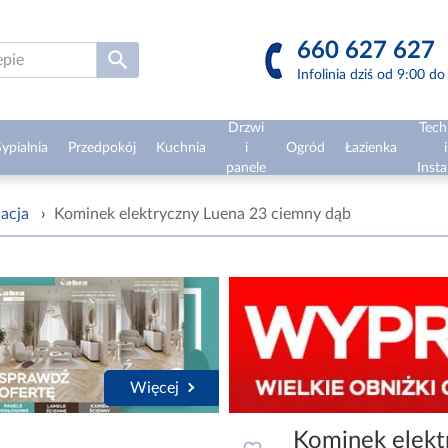
660 627 627
Infolinia dziś od 9:00 d
Drzwi
Tech
ypialnia
Przedpokój
Kuchnia
i
Ogród
Łazienka
i
panele
Insta
lacja
›
Kominek elektryczny Luena 23 ciemny dąb
Więcej
Kominek elekt