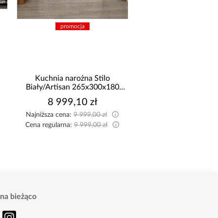
promocja
promocja
Kuchnia narożna Stilo
Kuchnia Luxeo 260 
Biały/Artisan 265x300x180
Storm/Beige Set
Cm
8 999,10 zł
3 860,10 z
Najniższa cena:
9 999,00 zł
Najniższa cena:
4 289,0
Cena regularna:
9 999,00 zł
Cena regularna:
4 289,0
na bieżąco