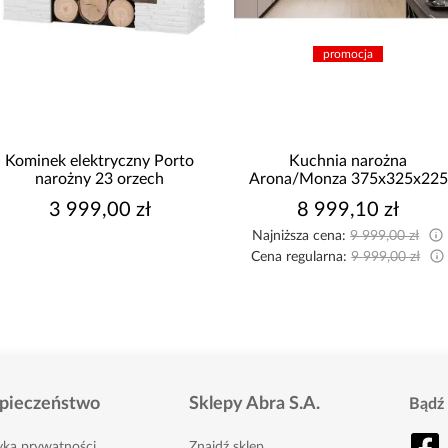
promocja
Kominek elektryczny Porto
Kuchnia narożna
narożny 23 orzech
Arona/Monza 375x325x225
3 999,00 zł
8 999,10 zł
Najniższa cena:
9 999,00 zł
Cena regularna:
9 999,00 zł
pieczeństwo
Sklepy Abra S.A.
Bądź 
tyka prywatności
Znajdź sklep