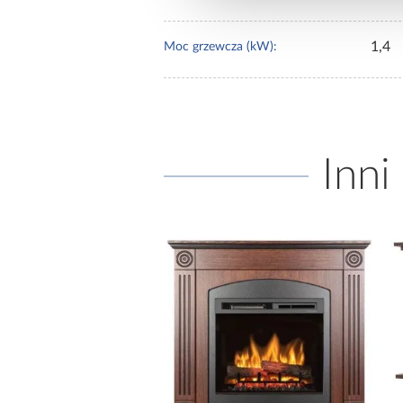
1,4
Moc grzewcza (kW):
Inni