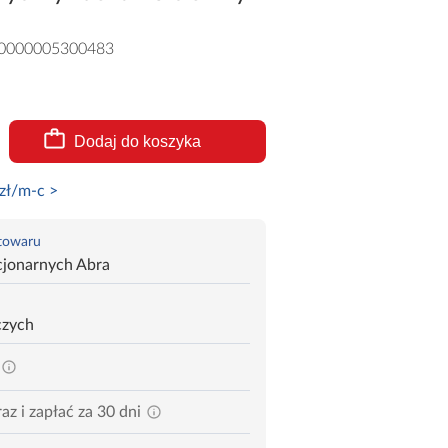
0000005300483
Dodaj do koszyka
zł/m-c >
 towaru
cjonarnych Abra
czych
az i zapłać za 30 dni