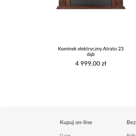
promocja
nik z funkcją spania
Kominek elektryczny Atrato 23
Solar brązowy
dąb
3 149,99 zł
4 999,00 zł
sza cena:
3 449,99 zł
egularna:
3 449,99 zł
Kupuj on-line
Bez
O nas
Poli