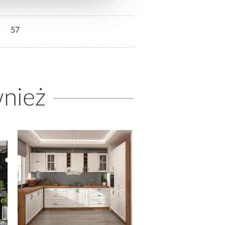
57
wnież