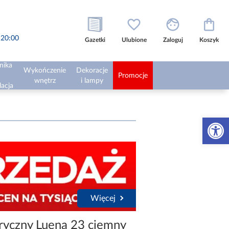
o 20:00
Gazetki
Ulubione
Zaloguj
Koszyk
nika
Wykończenie
Dekoracje
Promocje
wnętrz
i lampy
lacja
Otwórz 
Więcej
ryczny Luena 23 ciemny