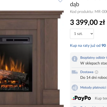
dąb
Kod produktu:
MR-00
3 399,00 zł
Kup na raty już od
90
Bezpłatny odbiór
W sklepach sta
Dostawa
Do 14 dni robo
Metody płatności
Kup ter