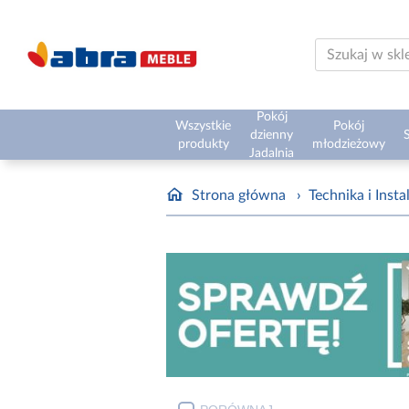
Pokój
Wszystkie
Pokój
dzienny
S
produkty
młodzieżowy
Jadalnia
Strona główna
›
Technika i Insta