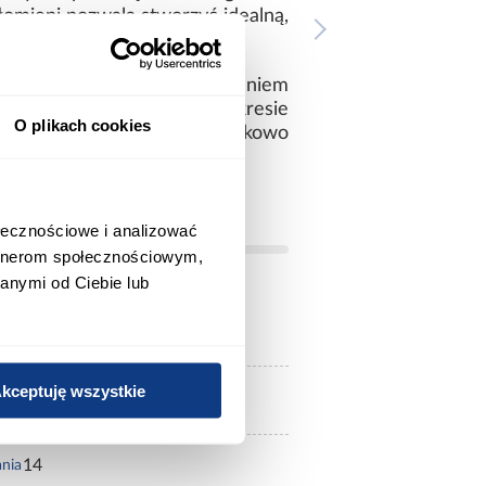
płomieni pozwala stworzyć idealną,
kcja grzewcza z rozprowadzaniem
 regulację temperatury w zakresie
O plikach cookies
obsługa kominka jest wyjątkowo
ołecznościowe i analizować
artnerom społecznościowym,
anymi od Ciebie lub
czarny/dąb
kceptuję wszystkie
kominek elektryczny
14
ania