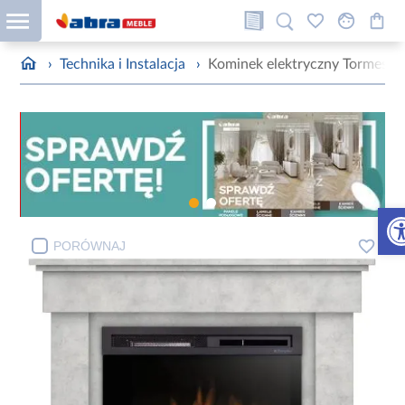
›
Technika i Instalacja
›
Kominek elektryczny Tormes 2
Otw
PORÓWNAJ