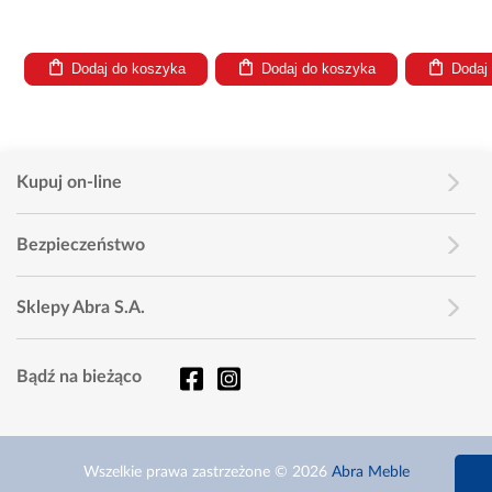
Dodaj do koszyka
Dodaj do koszyka
Dodaj
Kupuj on-line
Bezpieczeństwo
Sklepy Abra S.A.
Bądź na bieżąco
660 627 6
Wszelkie prawa zastrzeżone © 2026
Abra Meble