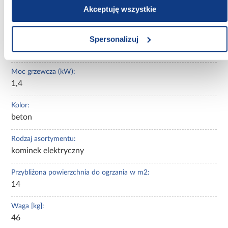
Szerokość [mm]:
Akceptuję wszystkie
1005.00
Spersonalizuj
Głębokość [mm]:
335
Moc grzewcza (kW):
1,4
Kolor:
beton
Rodzaj asortymentu:
kominek elektryczny
Przybliżona powierzchnia do ogrzania w m2:
14
Waga [kg]:
46