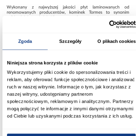
Wykonany z najwyższej jakości płyt laminowanych od
renomowanych producentów, kominek Tormes to synonim
solidności i trwałości. Kluczowym elementem jest nowoczesny
wkład Dimplex XHD Optiflame, który za pomocą technologii
LED wiernie oddaje realistyczny efekt płomieni. Możliwość
regulacji intensywności i wyglądu płomieni pozwala stworzyć
idealną, przytulną atmosferę w Twoim domu.
Zgoda
Szczegóły
O plikach cookies
Kominek Tormes to jednak nie tylko estetyka, ale także
funkcjonalność. Wbudowana funkcja grzewcza z
rozprowadzaniem ciepła zapewnia komfort w chłodne dni, a
Niniejsza strona korzysta z plików cookie
elektroniczny termostat umożliwia precyzyjną regulację
temperatury w zakresie od 17°C do 26°C. Dzięki wyłącznikowi
Wykorzystujemy pliki cookie do spersonalizowania treści i
czasowemu i pilotowi zdalnego sterowania obsługa kominka jest
reklam, aby oferować funkcje społecznościowe i analizować
wyjątkowo wygodna. Blask ognia i ciepło w Twoim salonie są
teraz na wyciągnięcie ręki!
ruch w naszej witrynie. Informacje o tym, jak korzystasz z
naszej witryny, udostępniamy partnerom
Informacje
Transport
Informacje o pro
społecznościowym, reklamowym i analitycznym. Partnerzy
mogą połączyć te informacje z innymi danymi otrzymanymi
od Ciebie lub uzyskanymi podczas korzystania z ich usług.
Wysokość [mm]:
890.00