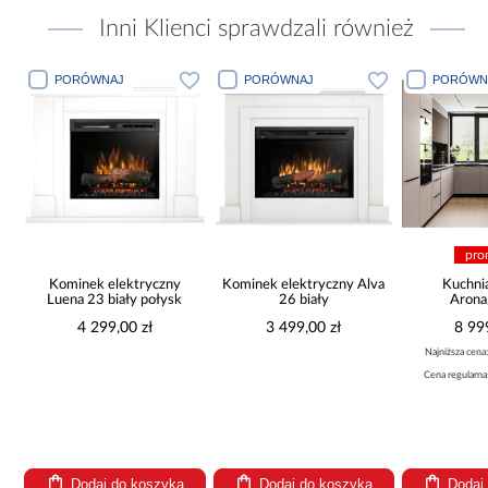
Inni Klienci sprawdzali również
PORÓWNAJ
PORÓWNAJ
PORÓWNAJ
promocj
Kominek elektryczny
Kominek elektryczny Alva
Kuchnia nar
Luena 23 biały połysk
26 biały
Arona/Mo
375x325x
4 299,00 zł
3 499,00 zł
8 999,10 
Najniższa cena:
9 999,
Cena regularna:
9 999,
Dodaj do koszyka
Dodaj do koszyka
Dodaj do 