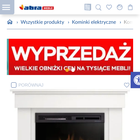
›
Wszystkie produkty
›
Kominki elektryczne
›
Komine
Otw
PORÓWNAJ