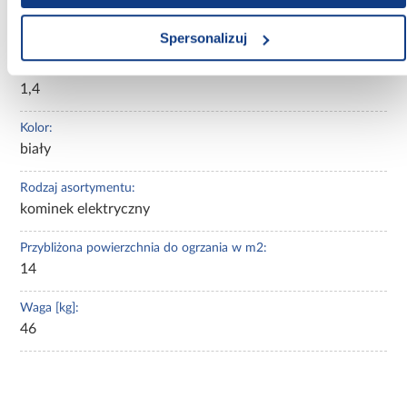
Szerokość [mm]:
1005.00
Spersonalizuj
Moc grzewcza (kW):
1,4
Kolor:
biały
Rodzaj asortymentu:
kominek elektryczny
Przybliżona powierzchnia do ogrzania w m2:
14
Waga [kg]:
46