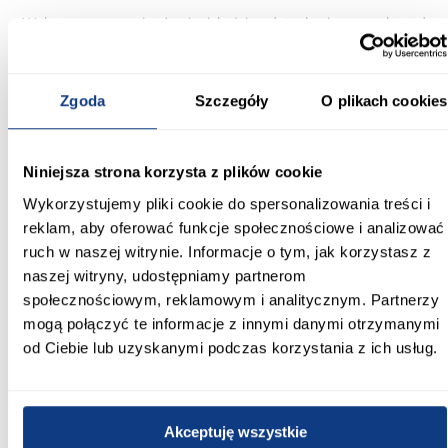
Wykonany z najwyższej jakości płyt laminowanych od
renomowanych producentów, kominek Tormes to synonim
solidności i trwałości. Kluczowym elementem jest nowoczesny
wkład Dimplex XHD Optiflame, który za pomocą technologii
LED wiernie oddaje realistyczny efekt płomieni. Możliwość
Zgoda
Szczegóły
O plikach cookies
regulacji intensywności i wyglądu płomieni pozwala stworzyć
idealną, przytulną atmosferę w Twoim domu.
Kominek Tormes to jednak nie tylko estetyka, ale także
Niniejsza strona korzysta z plików cookie
funkcjonalność. Wbudowana funkcja grzewcza z
rozprowadzaniem ciepła zapewnia komfort w chłodne dni, a
Wykorzystujemy pliki cookie do spersonalizowania treści i
elektroniczny termostat umożliwia precyzyjną regulację
reklam, aby oferować funkcje społecznościowe i analizować
temperatury w zakresie od 17°C do 26°C. Dzięki wyłącznikowi
czasowemu i pilotowi zdalnego sterowania obsługa kominka jest
ruch w naszej witrynie. Informacje o tym, jak korzystasz z
wyjątkowo wygodna. Blask ognia i ciepło w Twoim salonie są
naszej witryny, udostępniamy partnerom
teraz na wyciągnięcie ręki!
społecznościowym, reklamowym i analitycznym. Partnerzy
Informacje
Transport
Informacje o pro
mogą połączyć te informacje z innymi danymi otrzymanymi
od Ciebie lub uzyskanymi podczas korzystania z ich usług.
Wysokość [mm]:
890.00
Akceptuję wszystkie