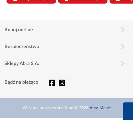
Kupuj on-line
Bezpieczeństwo
Sklepy Abra S.A.
Bądź na bieżąco
660 627 6
Wszelkie prawa zastrzeżone © 2026
Abra Meble
Infolinia dziś od 9