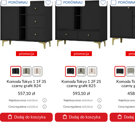
PORÓWNAJ
PORÓWNAJ
PORÓWNA
promocja
promocja
pro
Komoda Tokyo 1 1F 3S
Komoda Tokyo 1 2F 2S
Komoda To
czarny grafit 824
czarny grafit 825
czarny 
557,10 zł
593,10 zł
458
Najniższa cena:
619,00 zł
Najniższa cena:
659,00 zł
Najniższa cen
Cena regularna:
619,00 zł
Cena regularna:
659,00 zł
Cena regularn
Dodaj do koszyka
Dodaj do koszyka
Dodaj