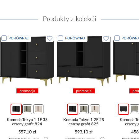
Produkty z kolekcji
PORÓWNAJ
PORÓWNAJ
PORÓWNA
promocja
promocja
pro
Komoda Tokyo 1 1F 3S
Komoda Tokyo 1 2F 2S
Komoda To
czarny grafit 824
czarny grafit 825
czarny 
557,10 zł
593,10 zł
458