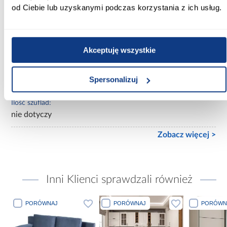
Kolekcja:
od Ciebie lub uzyskanymi podczas korzystania z ich usług.
Tokyo
Rodzaj asortymentu:
komoda
Akceptuję wszystkie
Ilość drzwi:
Spersonalizuj
2-drzwiowa
Ilość szuflad:
nie dotyczy
Zobacz więcej >
Inni Klienci sprawdzali również
PORÓWNAJ
PORÓWNAJ
PORÓWN