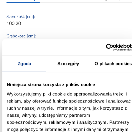
Szerokość [cm]:
100.20
Głębokość [cm]:
40.80
Wysokość [cm]:
93.50
Zgoda
Szczegóły
O plikach cookies
Kolor frontów:
czarny grafit
Niniejsza strona korzysta z plików cookie
Wykorzystujemy pliki cookie do spersonalizowania treści i
Kolor korpusu:
reklam, aby oferować funkcje społecznościowe i analizować
czarny grafit
ruch w naszej witrynie. Informacje o tym, jak korzystasz z
Wybarwienie:
naszej witryny, udostępniamy partnerom
czarne
społecznościowym, reklamowym i analitycznym. Partnerzy
mogą połączyć te informacje z innymi danymi otrzymanymi