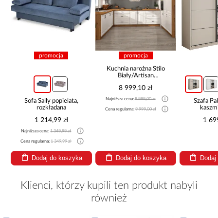
promocja
promocja
Kuchnia narożna Stilo
Biały/Artisan
265x300x180 Cm
8 999,10 zł
Najniższa cena:
9 999,00 zł
Sofa Sally popielata,
Szafa P
rozkładana
kaszmi
Cena regularna:
9 999,00 zł
1 214,99 zł
1 69
Najniższa cena:
1 349,99 zł
Cena regularna:
1 349,99 zł
Dodaj do koszyka
Dodaj do koszyka
Dodaj
Klienci, którzy kupili ten produkt nabyli
również