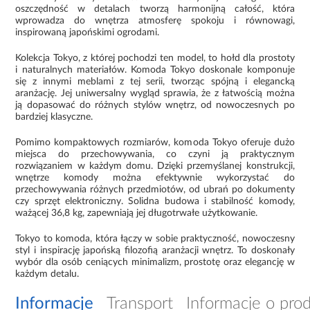
oszczędność w detalach tworzą harmonijną całość, która
wprowadza do wnętrza atmosferę spokoju i równowagi,
inspirowaną japońskimi ogrodami.
Kolekcja Tokyo, z której pochodzi ten model, to hołd dla prostoty
i naturalnych materiałów. Komoda Tokyo doskonale komponuje
się z innymi meblami z tej serii, tworząc spójną i elegancką
aranżację. Jej uniwersalny wygląd sprawia, że z łatwością można
ją dopasować do różnych stylów wnętrz, od nowoczesnych po
bardziej klasyczne.
Pomimo kompaktowych rozmiarów, komoda Tokyo oferuje dużo
miejsca do przechowywania, co czyni ją praktycznym
rozwiązaniem w każdym domu. Dzięki przemyślanej konstrukcji,
wnętrze komody można efektywnie wykorzystać do
przechowywania różnych przedmiotów, od ubrań po dokumenty
czy sprzęt elektroniczny. Solidna budowa i stabilność komody,
ważącej 36,8 kg, zapewniają jej długotrwałe użytkowanie.
Tokyo to komoda, która łączy w sobie praktyczność, nowoczesny
styl i inspirację japońską filozofią aranżacji wnętrz. To doskonały
wybór dla osób ceniących minimalizm, prostotę oraz elegancję w
każdym detalu.
Informacje
Transport
Informacje o pro