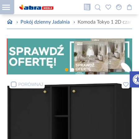
›
Pokój dzienny Jadalnia
›
Komoda Tokyo 1 2D czarny g
Otw
PORÓWNAJ