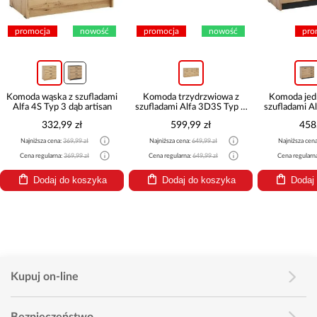
promocja
nowość
promocja
nowość
pro
Komoda wąska z szufladami
Komoda trzydrzwiowa z
Komoda jed
Alfa 4S Typ 3 dąb artisan
szufladami Alfa 3D3S Typ 4
szufladami A
dąb artisan
332,99 zł
599,99 zł
458
Najniższa cena:
369,99 zł
Najniższa cena:
649,99 zł
Najniższa cen
Cena regularna:
369,99 zł
Cena regularna:
649,99 zł
Cena regularn
Dodaj do koszyka
Dodaj do koszyka
Dodaj
Kupuj on-line
Bezpieczeństwo