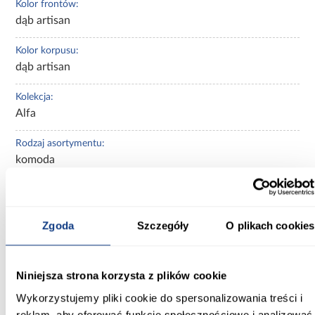
Kolor frontów:
dąb artisan
Kolor korpusu:
dąb artisan
Kolekcja:
Alfa
Rodzaj asortymentu:
komoda
Ilość drzwi:
3-drzwiowa
Zgoda
Szczegóły
O plikach cookies
Ilość szuflad:
3-szuflady
Niniejsza strona korzysta z plików cookie
Ilość półek:
Wykorzystujemy pliki cookie do spersonalizowania treści i
3-półki
reklam, aby oferować funkcje społecznościowe i analizować