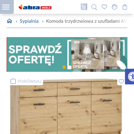
›
Sypialnia
›
Komoda trzydrzwiowa z szufladami Alfa 3
Otw
PORÓWNAJ