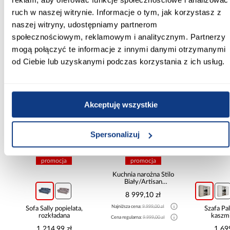
Zobacz więcej >
ruch w naszej witrynie. Informacje o tym, jak korzystasz z
naszej witryny, udostępniamy partnerom
społecznościowym, reklamowym i analitycznym. Partnerzy
mogą połączyć te informacje z innymi danymi otrzymanymi
Inni Klienci sprawdzali również
od Ciebie lub uzyskanymi podczas korzystania z ich usług.
PORÓWNAJ
PORÓWNAJ
PORÓWN
Akceptuję wszystkie
Spersonalizuj
promocja
promocja
Kuchnia narożna Stilo
Biały/Artisan
265x300x180 Cm
8 999,10 zł
Najniższa cena:
9 999,00 zł
Sofa Sally popielata,
Szafa P
rozkładana
kaszmi
Cena regularna:
9 999,00 zł
1 214,99 zł
1 69