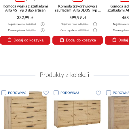
Komoda wąska z szufladami
Komoda trzydrzwiowa z
Komoda jed
Alfa 4S Typ 3 dąb artisan
szufladami Alfa 3D3S Typ 4
szufladami A
dąb artisan
332,99 zł
599,99 zł
458
Najniższa cena:
369,99 zł
Najniższa cena:
649,99 zł
Najniższa cen
Cena regularna:
369,99 zł
Cena regularna:
649,99 zł
Cena regularn
Dodaj do koszyka
Dodaj do koszyka
Dodaj
Produkty z kolekcji
PORÓWNAJ
PORÓWNAJ
PORÓWNA