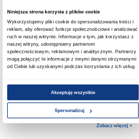
Rodzaj kompletu:
z niskim stołem
Niniejsza strona korzysta z plików cookie
Wykorzystujemy pliki cookie do spersonalizowania treści i
Skład kompletu:
reklam, aby oferować funkcje społecznościowe i analizować
sofa + stolik + 2 fotele
ruch w naszej witrynie. Informacje o tym, jak korzystasz z
naszej witryny, udostępniamy partnerom
Styl:
społecznościowym, reklamowym i analitycznym. Partnerzy
nowoczesny
mogą połączyć te informacje z innymi danymi otrzymanymi
Materiał blatu:
od Ciebie lub uzyskanymi podczas korzystania z ich usług.
szkło hartowane
Materiał stelaża:
Akceptuję wszystkie
metal
Materiał siedziska:
Spersonalizuj
technorattan
Zobacz więcej >