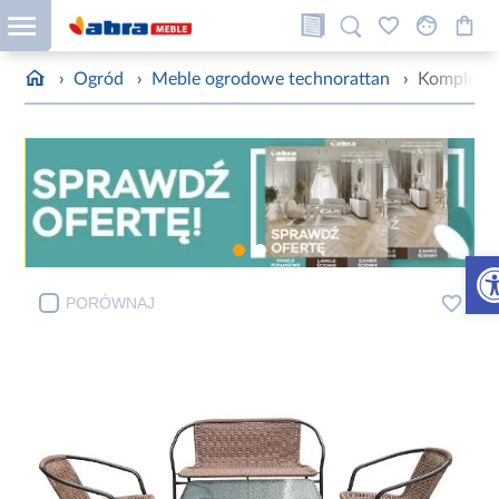
›
Ogród
›
Meble ogrodowe technorattan
›
Komplet 
Otw
PORÓWNAJ