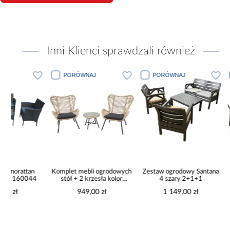
Inni Klienci sprawdzali również
PORÓWNAJ
PORÓWNAJ
PORÓWN
Komplet mebli ogrodowych
Zestaw ogrodowy Santana
Zestaw ogr
stół + 2 krzesła kolor
4 szary 2+1+1
5 brą
naturalny 160077
949,00 zł
1 149,00 zł
1 49