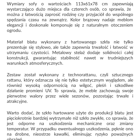
Wymiary sofy o wartościach 113x61x78 cm zapewniają
wystarczająco dużo miejsca dla czterech osób, co sprawia, że ​​
można z łatwością zaprosić rodzinę czy przyjaciół do wspólnego
spędzania czasu na zewnątrz. Kolor brązowy nadaje meblom
elegancji i doskonale komponuje się z naturalnym otoczeniem
ogrodu.
Materiał blatu wykonany z hartowanego szkła nie tylko
prezentuje się stylowo, ale także zapewnia trwałość i łatwość w
utrzymaniu czystości. Metalowy stelaż dodaje solidności całej
konstrukcji, gwarantując stabilność nawet w trudniejszych
warunkach atmosferycznych.
Zestaw został wykonany z technorattanu, czyli sztucznego
rattanu, który odznacza się nie tylko estetycznym wyglądem, ale
również wysoką odpornością na wilgoć, pleśń i szkodliwe
działanie promieni UV. To sprawia, że meble zachowują swoje
pierwotne walory przez wiele sezonów, pozostając trwałe i
atrakcyjne.
Warto dodać, że szkło hartowane użyte do produkcji blatu jest
pięciokrotnie bardziej wytrzymałe niż szkło zwykłe, co sprawia, że
jest odporne na uszkodzenia mechaniczne oraz zmiany
temperatur. W przypadku ewentualnego uszkodzenia, pęknie ono
na drobne, nieostrze kawałki, eliminując ryzyko poważnych
obrażeń.