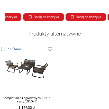
Dodaj do koszyka
Dodaj do koszyka
Dodaj
Produkty alternatywne
PORÓWNAJ
Komplet mebli ogrodowych 2+1+1
szary 101047
1 199,00 zł