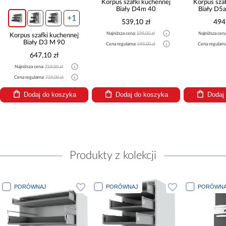
Korpus szafki kuchennej
Korpus sza
Biały D4m 40
Biały D
+1
539,10 zł
494
Najniższa cena:
599,00 zł
Najniższa cen
Korpus szafki kuchennej
Biały D3 M 90
Cena regularna:
599,00 zł
Cena regularn
647,10 zł
Najniższa cena:
719,00 zł
Cena regularna:
719,00 zł
Dodaj do koszyka
Dodaj do koszyka
Dodaj
Produkty z kolekcji
PORÓWNAJ
PORÓWNAJ
PORÓWNA