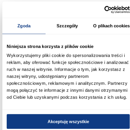
Kolor korpusu:
biały
Zgoda
Szczegóły
O plikach cookies
Inni Klienci sprawdzali również
Niniejsza strona korzysta z plików cookie
Wykorzystujemy pliki cookie do spersonalizowania treści i
PORÓWNAJ
PORÓWNAJ
PORÓWN
reklam, aby oferować funkcje społecznościowe i analizować
ruch w naszej witrynie. Informacje o tym, jak korzystasz z
naszej witryny, udostępniamy partnerom
społecznościowym, reklamowym i analitycznym. Partnerzy
mogą połączyć te informacje z innymi danymi otrzymanymi
od Ciebie lub uzyskanymi podczas korzystania z ich usług.
promocja
pro
ą
Kuchnia n
Biały
265x30
Akceptuję wszystkie
+5
8 99