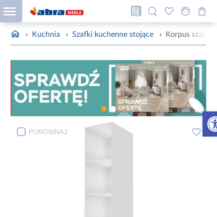
›
Kuchnia
›
Szafki kuchenne stojące
›
Korpus szafki 
Otw
PORÓWNAJ