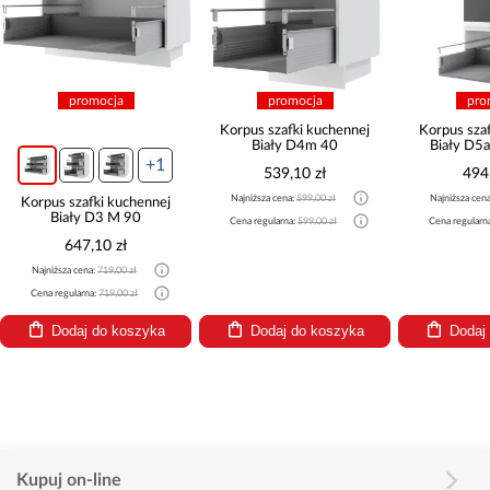
promocja
promocja
pro
Korpus szafki kuchennej
Korpus sza
Biały D4m 40
Biały D
+1
539,10 zł
494
Najniższa cena:
599,00 zł
Najniższa cen
Korpus szafki kuchennej
Biały D3 M 90
Cena regularna:
599,00 zł
Cena regularn
647,10 zł
Najniższa cena:
719,00 zł
Cena regularna:
719,00 zł
Dodaj do koszyka
Dodaj do koszyka
Dodaj
Kupuj on-line