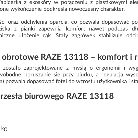
. Tapicerka z ekoskóry w połączeniu z plastikowymi e
wone wykończenie podkreśla nowoczesny charakter.
ści oraz odchylenia oparcia, co pozwala dopasować po
ziska z pianki zapewnia komfort nawet podczas dł
miczne ułożenie rąk. Stały zagłówek stabilizuje odc
 obrotowe RAZE 13118 – komfort i r
zostało zaprojektowane z myślą o ergonomii i wygo
bodne poruszanie się przy biurku, a regulacja wyso
) pozwala dopasować fotel do wzrostu użytkownika i st
krzesła biurowego RAZE 13118
 kg