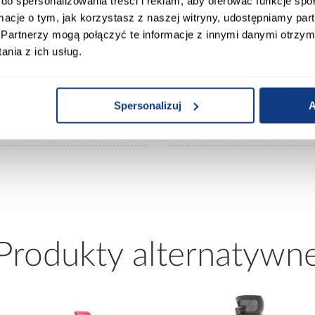
do spersonalizowania treści i reklam, aby oferować funkcje sp
ormacje o tym, jak korzystasz z naszej witryny, udostępniamy p
Wypełnienie siedziska:
Partnerzy mogą połączyć te informacje z innymi danymi otrzym
nia z ich usług.
Materiał obicia:
Spersonalizuj
A
Regulowana wysokość:
Produkty alternatywn