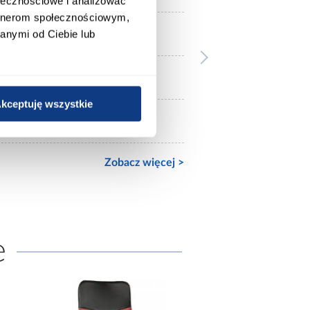
ołecznościowe i analizować
artnerom społecznościowym,
Pianka
anymi od Ciebie lub
ekoskóra/plastik
kceptuję wszystkie
Tak
Zobacz więcej >
e