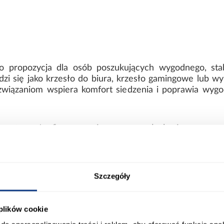
 propozycja dla osób poszukujących wygodnego, stabi
dzi się jako krzesło do biura, krzesło gamingowe lub 
związaniom wspiera komfort siedzenia i poprawia wygo
ort
Informacje o produkcie
Szczegóły
0
Wysokość minimalna do siedziska
 plików cookie
0
Kolor: