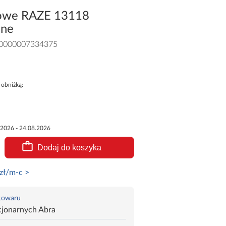
towe RAZE 13118
one
0000007334375
 obniżką:
.2026 - 24.08.2026
Dodaj do koszyka
zł/m-c >
 towaru
cjonarnych Abra