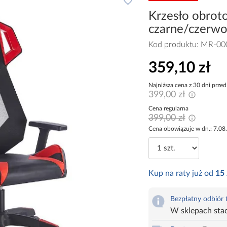
Krzesło obro
czarne/czerw
Kod produktu:
MR-00
359,10 zł
Najniższa cena z 30 dni przed
399,00 zł
Cena regularna
399,00 zł
Cena obowiązuje w dn.: 7.08
Kup na raty już od
15
Bezpłatny odbiór
W sklepach sta