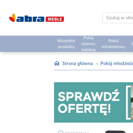
Pokój
Wszystkie
Pokój
dzienny
S
produkty
młodzieżowy
Jadalnia
Strona główna
›
Pokój młodzie