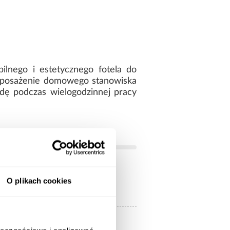
lnego i estetycznego fotela do
wyposażenie domowego stanowiska
dę podczas wielogodzinnej pracy
O plikach cookies
44
:
czarny