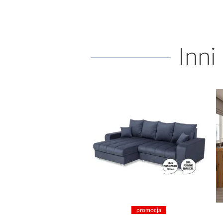
Inni
promocja
promocja