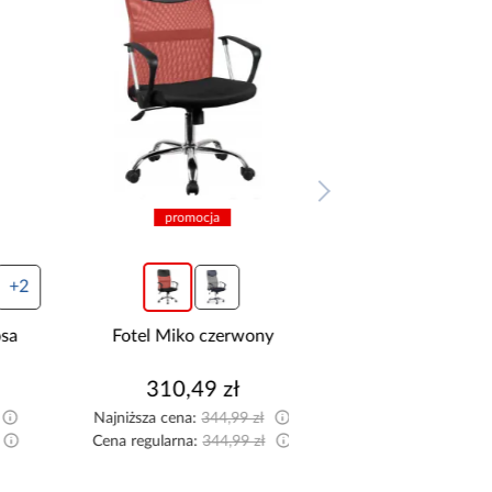
promocja
promocja
Fotel Miko czerwony
Fotel obrotowy Ar
czerwony
310,49 zł
530,99 zł
Najniższa cena:
344,99 zł
Najniższa cena:
589,99
Cena regularna:
344,99 zł
Cena regularna:
589,99