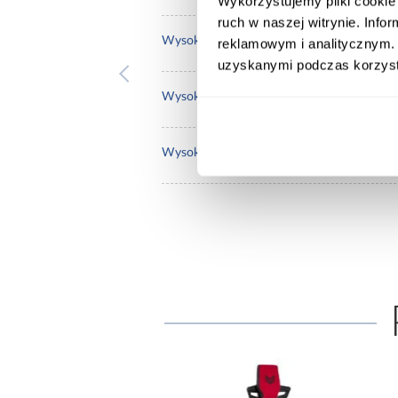
Wykorzystujemy pliki cookie 
ruch w naszej witrynie. Inf
135
Wysokość całkowita maksymalna:
reklamowym i analitycznym. 
uzyskanymi podczas korzysta
125
Wysokość całkowita minimalna:
54
Wysokość maksymalna do siedziska: