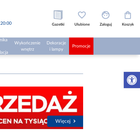
o 20:00
Gazetki
Ulubione
Zaloguj
Koszyk
nika
Wykończenie
Dekoracje
Promocje
wnętrz
i lampy
lacja
Otwórz 
Więcej