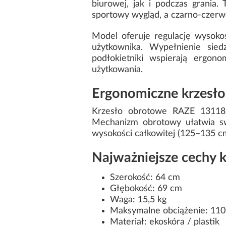
biurowej, jak i podczas grania
sportowy wygląd, a czarno-czer
Model oferuje regulację wysoko
użytkownika. Wypełnienie sied
podłokietniki wspierają ergono
użytkowania.
Ergonomiczne krzesło
Krzesło obrotowe RAZE 13118 
Mechanizm obrotowy ułatwia swo
wysokości całkowitej (125–135 cm
Najważniejsze cechy 
Szerokość: 64 cm
Głębokość: 69 cm
Waga: 15,5 kg
Maksymalne obciążenie: 110
Materiał: ekoskóra / plastik