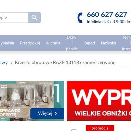
660 627 627
Infolinia dziś od 9:00 d
Drzwi
Tech
ypialnia
Przedpokój
Kuchnia
i
Ogród
Łazienka
i
panele
Insta
żowy
›
Krzesło obrotowe RAZE 13118 czarne/czerwone
Więcej
promocja