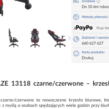
Dostawa
Do 10 dni robo
Metody płatności
Kup ter
Zadzwoń i zamów
660 627 627
Karta produktu
Drukuj
ZE 13118 czarne/czerwone – krzesł
zarne/czerwone to nowoczesne krzesło biurowe, któ
z myślą o osobach spędzających wiele godzin przy biur