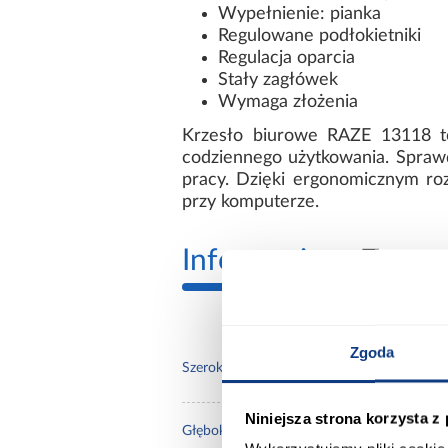
Wypełnienie: pianka
Regulowane podłokietniki
Regulacja oparcia
Stały zagłówek
Wymaga złożenia
Krzesło biurowe RAZE 13118 to
codziennego użytkowania. Spraw
pracy. Dzięki ergonomicznym ro
przy komputerze.
Informacje
Transp
Zgoda
64.0
Szerokość [cm]:
Niniejsza strona korzysta z
69.0
Głębokość [cm]: