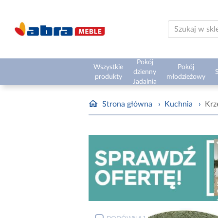
Pokój
Wszystkie
Pokój
dzienny
S
produkty
młodzieżowy
Jadalnia
Strona główna
›
Kuchnia
›
Krz