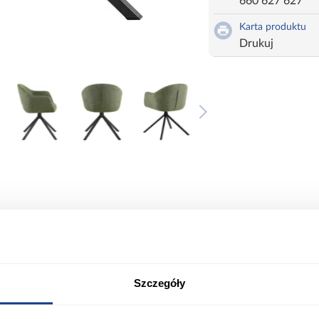
660 627 627
Karta produktu
Drukuj
ort
Informacje o produkcie
Szczegóły