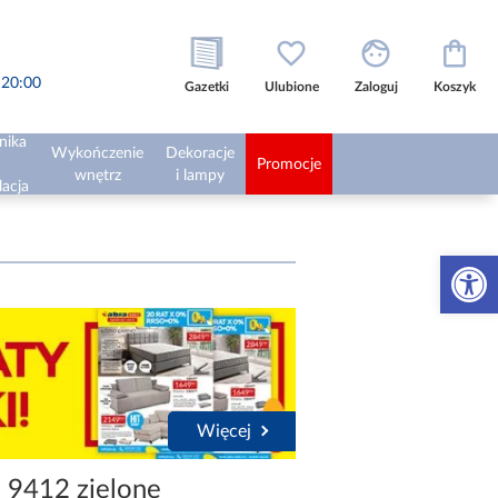
o 20:00
Gazetki
Ulubione
Zaloguj
Koszyk
nika
Wykończenie
Dekoracje
Promocje
wnętrz
i lampy
lacja
Otwórz 
Więcej
e 9412 zielone