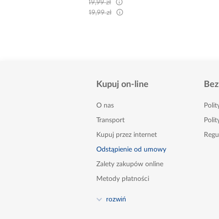
sza cena:
2 749,99 zł
egularna:
2 749,99 zł
Kupuj on-line
Bez
O nas
Poli
Transport
Polit
Kupuj przez internet
Regu
Odstąpienie od umowy
Zalety zakupów online
Metody płatności
FAQ
rozwiń
Poradnik