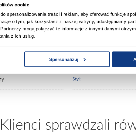
0
Wybarwienie:
 plików cookie
do spersonalizowania treści i reklam, aby oferować funkcje sp
ormacje o tym, jak korzystasz z naszej witryny, udostępniamy p
0
Materiał wykonania:
Partnerzy mogą połączyć te informacje z innymi danymi otrzym
nia z ich usług.
0
Materiał siedziska:
Spersonalizuj
A
0
Wypełnienie siedziska:
ny
Styl:
 Klienci sprawdzali ró