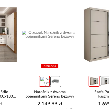
promocja
Narożnik z dwoma
Szafa Palermo 250
pojemnikami Sereno beżowy
kaszmir/lustro
2 149,99 zł
1 699,00 zł