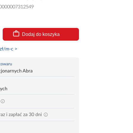
0000007312549
Dodaj do koszyka
zł/m-c >
 towaru
cjonarnych Abra
zych
az i zapłać za 30 dni