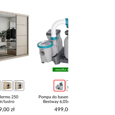
wysyłka w 24h
Pompa do basenów piaskowa
Szafa Royal 20
Bestway 6,056l/h 58497
Czarna/Lamela W
499,00 zł
1 799,00 z