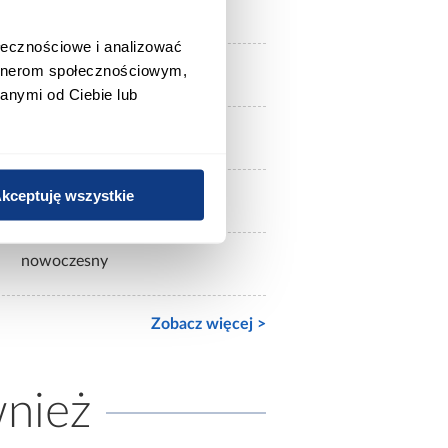
zielone
ołecznościowe i analizować
artnerom społecznościowym,
metal / tapicerka
anymi od Ciebie lub
Tkanina
kceptuję wszystkie
Pianka
nowoczesny
Zobacz więcej >
wnież