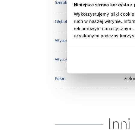
58.5
Szerokość [cm]:
Niniejsza strona korzysta z
Wykorzystujemy pliki cookie 
ruch w naszej witrynie. Inf
61.0
Głębokość [cm]:
reklamowym i analitycznym. 
uzyskanymi podczas korzysta
79.0
Wysokość [cm]:
42.0
Wysokość do siedziska [cm]:
zielo
Kolor:
Inni