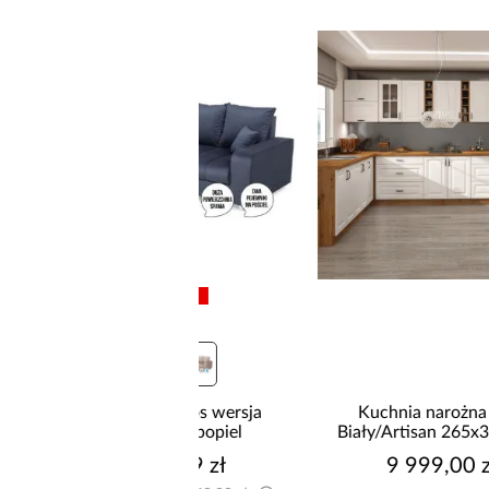
promocja
żnik Kronos wersja
Kuchnia narożna Stilo
rawa/lewa popiel
Biały/Artisan 265x300x180
Cm
2 549,99 zł
9 999,00 zł