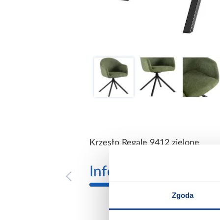
Krzesło Regale 9412 zielone
Informacje
Transp
Zgoda