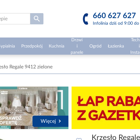
660 627 627
Infolinia dziś od 9:00 d
Drzwi
Tech
ypialnia
Przedpokój
Kuchnia
i
Ogród
Łazienka
i
panele
Insta
esło Regale 9412 zielone
Więcej
Krzesło Regal