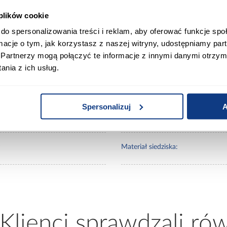
 plików cookie
0
Wybarwienie:
do spersonalizowania treści i reklam, aby oferować funkcje sp
ormacje o tym, jak korzystasz z naszej witryny, udostępniamy p
0
Kolorystyka nóg:
Partnerzy mogą połączyć te informacje z innymi danymi otrzym
nia z ich usług.
0
Materiał wykonania:
Spersonalizuj
A
0
Materiał stelaża:
Materiał siedziska:
 Klienci sprawdzali ró