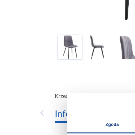
Krzesło Stebs 9529 szare
Informacje
Transp
Zgoda