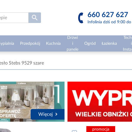
660 627 627
Infolinia dziś od 9:00 d
Drzwi
Tech
ypialnia
Przedpokój
Kuchnia
i
Ogród
Łazienka
i
panele
Insta
esło Stebs 9529 szare
Więcej
promocja