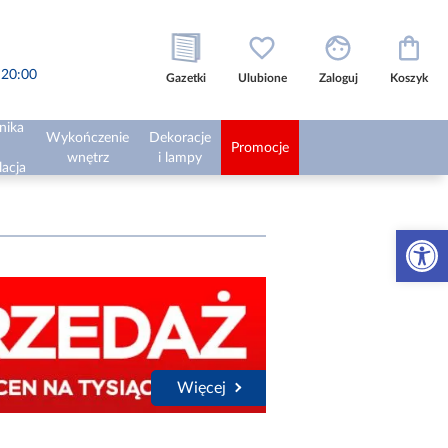
o 20:00
Gazetki
Ulubione
Zaloguj
Koszyk
nika
Wykończenie
Dekoracje
Promocje
wnętrz
i lampy
lacja
Otwórz 
Więcej