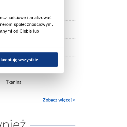
szare
ołecznościowe i analizować
artnerom społecznościowym,
czarny
anymi od Ciebie lub
metal / tapicerka
kceptuję wszystkie
metal
Tkanina
Zobacz więcej >
wnież