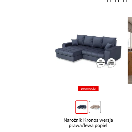
wysyłka w 24h
promocja
do basenów piaskowa
Narożnik Kronos wersja
way 8,327l/h 58499
prawa/lewa popiel