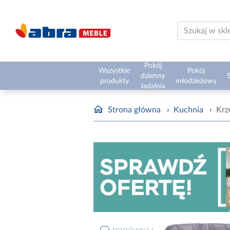
Pokój
Wszystkie
Pokój
dzienny
S
produkty
młodzieżowy
Jadalnia
Strona główna
›
Kuchnia
›
Krz