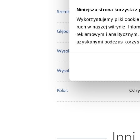
Niniejsza strona korzysta z
45.0
Szerokość [cm]:
Wykorzystujemy pliki cookie 
ruch w naszej witrynie. Inf
55.0
Głębokość [cm]:
reklamowym i analitycznym. 
uzyskanymi podczas korzysta
89.0
Wysokość [cm]:
44.0
Wysokość do siedziska [cm]:
szary
Kolor:
Inni