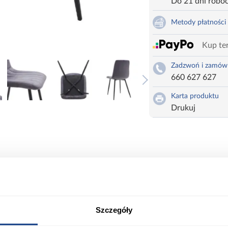
Do 21 dni robo
Metody płatności
Kup ter
Zadzwoń i zamów
660 627 627
Karta produktu
Drukuj
ort
Informacje o produkcie
Szczegóły