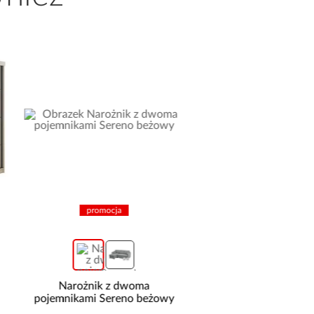
promocja
Narożnik z dwoma
Stopnica Gresowa P
pojemnikami Sereno beżowy
Recto Yoho Oak 3