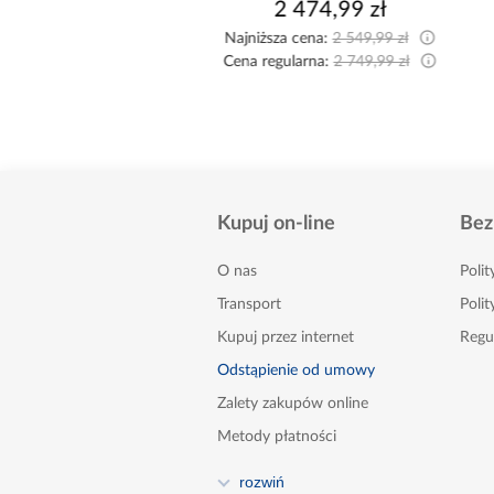
699,00 zł
2 474,99 zł
Najniższa cena:
2 549,99 zł
Cena regularna:
2 749,99 zł
Kupuj on-line
Bez
O nas
Poli
Transport
Polit
Kupuj przez internet
Regu
Odstąpienie od umowy
Zalety zakupów online
Metody płatności
FAQ
rozwiń