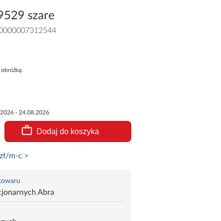
9529 szare
0000007312544
 obniżką:
.2026 - 24.08.2026
Dodaj do koszyka
zł/m-c >
 towaru
cjonarnych Abra