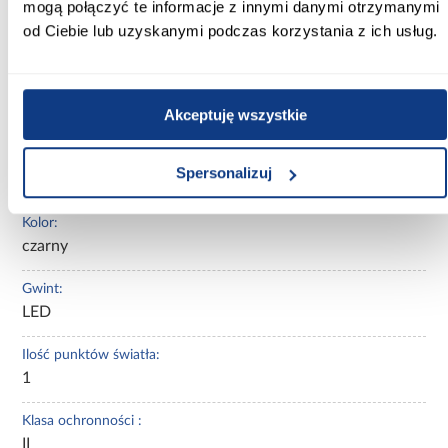
mogą połączyć te informacje z innymi danymi otrzymanymi
Szerokość [cm]:
od Ciebie lub uzyskanymi podczas korzystania z ich usług.
38.00
Wysokość [cm]:
Akceptuję wszystkie
14.00
Całościowy strumień świetlny:
Spersonalizuj
1100(WW)/1200(NW)/1300(CW)
Kolor:
czarny
Gwint:
LED
Ilość punktów światła:
1
Klasa ochronności :
II