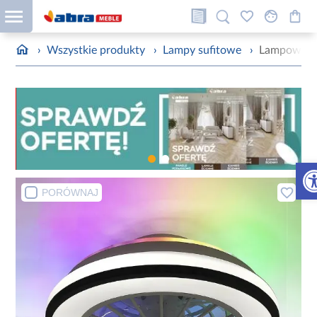
›
Wszystkie produkty
›
Lampy sufitowe
›
Lampowent
Otw
PORÓWNAJ