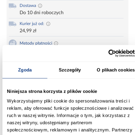
Dostawa
Do 10 dni roboczych
Kurier już od:
24,99 zł
Metody płatności
Kup teraz i zapłać za 30 dni
Zadzwoń i zamów
Zgoda
Szczegóły
O plikach cookies
660 627 627
Karta produktu
Niniejsza strona korzysta z plików cookie
Drukuj
Wykorzystujemy pliki cookie do spersonalizowania treści i
reklam, aby oferować funkcje społecznościowe i analizować
ruch w naszej witrynie. Informacje o tym, jak korzystasz z
Informacje
Do pobrania
Informacje o 
naszej witryny, udostępniamy partnerom
społecznościowym, reklamowym i analitycznym. Partnerzy