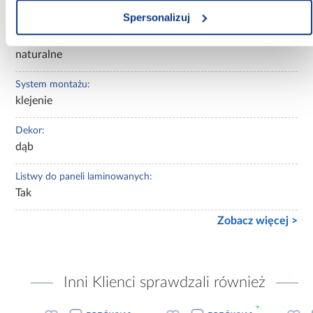
nowoczesny
Spersonalizuj
Gama kolorystyczna:
naturalne
System montażu:
klejenie
Dekor:
dąb
Listwy do paneli laminowanych:
Tak
Zobacz więcej >
Inni Klienci sprawdzali również