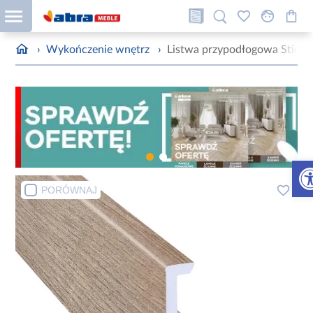
›
Wykończenie wnętrz
›
Listwa przypodłogowa Stiq 
Otw
PORÓWNAJ