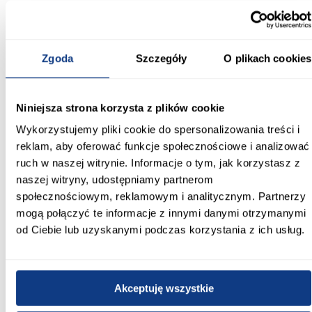
Informacje
Transport
Informacje o pro
Zgoda
Szczegóły
O plikach cookies
Długość [mm]:
2200
Niniejsza strona korzysta z plików cookie
Wysokość [mm]:
Wykorzystujemy pliki cookie do spersonalizowania treści i
80
reklam, aby oferować funkcje społecznościowe i analizować
ruch w naszej witrynie. Informacje o tym, jak korzystasz z
Głębokość [mm]:
naszej witryny, udostępniamy partnerom
15
społecznościowym, reklamowym i analitycznym. Partnerzy
mogą połączyć te informacje z innymi danymi otrzymanymi
Materiał wykonania:
polistyren HDPS
od Ciebie lub uzyskanymi podczas korzystania z ich usług.
Kolor:
dąb naturalny
Akceptuję wszystkie
Styl: