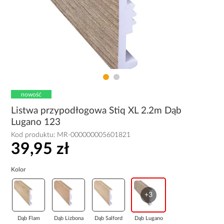
nowość
Listwa przypodłogowa Stiq XL 2.2m Dąb
Lugano 123
Kod produktu:
MR-000000005601821
39,95 zł
Kolor
+3
Dąb Flam
Dąb Lizbona
Dąb Salford
Dąb Lugano