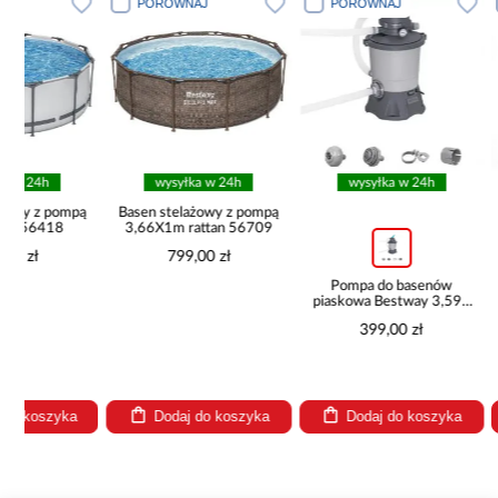
PORÓWNAJ
PORÓWNAJ
PORÓW
wysyłka w 24h
wysyłka w 24h
pą
Basen stelażowy z pompą
Krzesł
3,66X1m rattan 56709
plastikowe
799,00 zł
79
Pompa do basenów
piaskowa Bestway 3,596
l/h 58515
399,00 zł
a
Dodaj do koszyka
Dodaj do koszyka
Doda