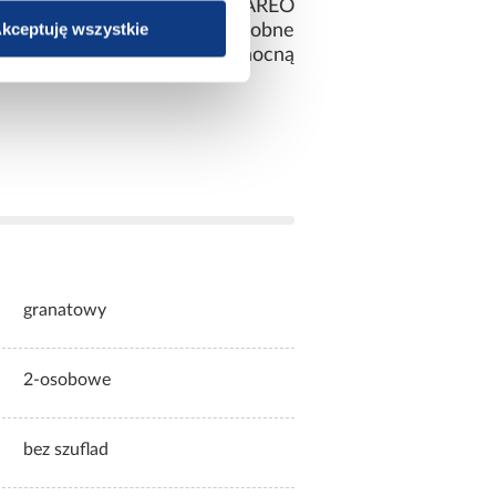
zastosowana została siatka AREO
kceptuję wszystkie
agłowiu i skrzyni łóżka ozdobne
una można domówić szafkę nocną
granatowy
2-osobowe
bez szuflad