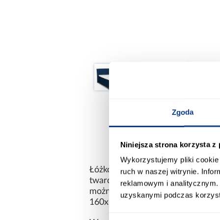
Zgoda
Niniejsza strona korzysta z
Wykorzystujemy pliki cookie 
Łóżko kontynentalne Diuna 160 
ruch w naszej witrynie. Inf
twardości oraz topper z piank
reklamowym i analitycznym. 
można prać w pralce w temperatu
uzyskanymi podczas korzysta
160x200 cm. Łóżko Diuna 160 posi