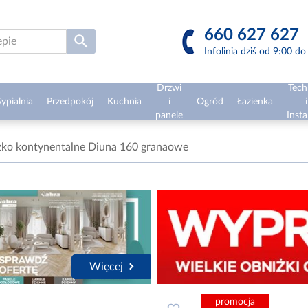
660 627 627
Infolinia dziś od 9:00 d
Drzwi
Tech
ypialnia
Przedpokój
Kuchnia
i
Ogród
Łazienka
i
panele
Insta
żko kontynentalne Diuna 160 granaowe
Więcej
promocja