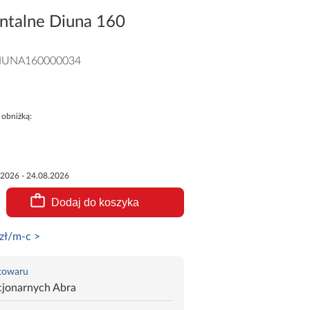
ntalne Diuna 160
IUNA160000034
 obniżką:
.2026 - 24.08.2026
Dodaj do koszyka
zł/m-c >
 towaru
cjonarnych Abra