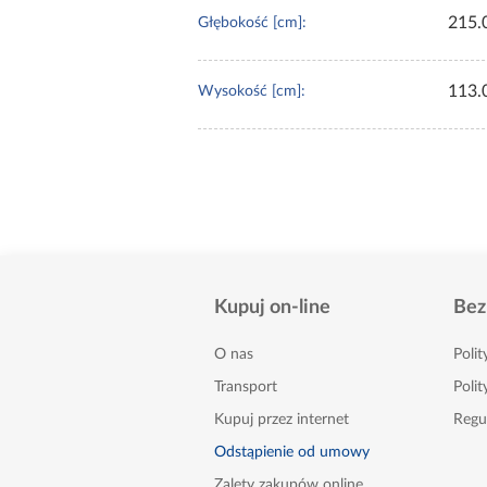
215.
Głębokość [cm]:
113.
Wysokość [cm]:
Kupuj on-line
Bez
O nas
Poli
Transport
Polit
Kupuj przez internet
Regu
Odstąpienie od umowy
Zalety zakupów online