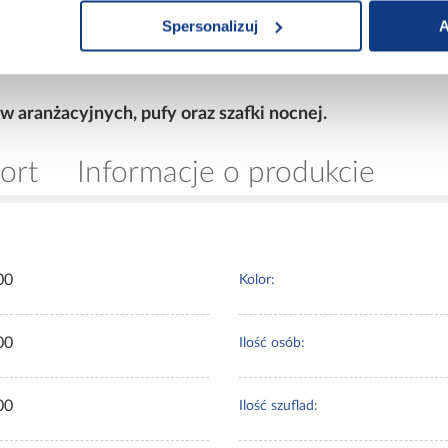
anina antypoślizgowa ANTYSLIP, natomiast w topperze 
Spersonalizuj
A
 Jako element dekoracyjny zostały zastosowane na z
tworzywa sztucznego o wysokości 12 cm. Do łóżka Di
 aranżacyjnych, pufy oraz szafki nocnej.
ort
Informacje o produkcie
00
Kolor:
00
Ilość osób:
00
Ilość szuflad: