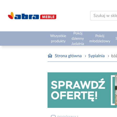
Pokój
Wszystkie
Pokój
dzienny
S
produkty
młodzieżowy
Jadalnia
Strona główna
›
Sypialnia
›
Łó