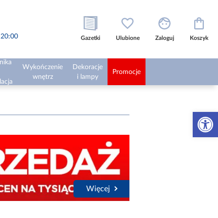
o 20:00
Gazetki
Ulubione
Zaloguj
Koszyk
nika
Wykończenie
Dekoracje
Promocje
wnętrz
i lampy
lacja
Otwórz 
Więcej