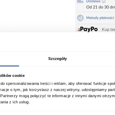
Dostawa
Od 21 do 30 dn
Metody płatności
Kup ter
Zadzwoń i zamów
660 627 627
Karta produktu
Szczegóły
Drukuj
 plików cookie
do spersonalizowania treści i reklam, aby oferować funkcje sp
składa się z dwóch skrzyni oraz zagłówka. W komple
ormacje o tym, jak korzystasz z naszej witryny, udostępniamy p
i wysokoelastycznej HR 3032 Premium. Wysokość top
Partnerzy mogą połączyć te informacje z innymi danymi otrzym
rze 40 stopni. Łóżko posiada dwa pojemniki na pościel.
nia z ich usług.
ada siłownik gazowy, który ułatwia rozkładanie.