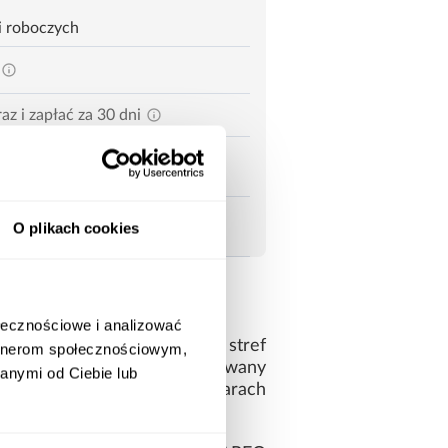
i roboczych
az i zapłać za 30 dni
O plikach cookies
ołecznościowe i analizować
cie materac kieszeniowy 7 stref
artnerom społecznościowym,
pera 6cm. Pokrowiec zdejmowany
anymi od Ciebie lub
 Powierzchnia spania o wymiarach