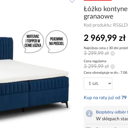
Łóżko kontyne
granaowe
Kod produktu:
RS&LD
2 969,99 zł
Najniższa cena z 30 dni przed
3 299,99 zł
Cena regularna
3 299,99 zł
Cena obowiązuje w dn.: 7.08
Kup na raty już od
79
Bezpłatny odbiór
W sklepach sta