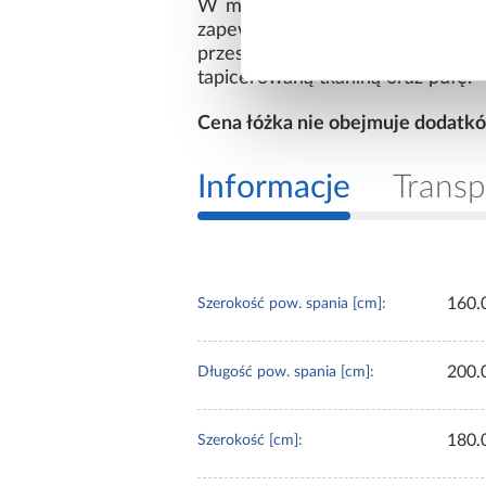
W materacach wszyta została tk
zapewniająca pełną wentylację.
przeszycia. Nóżki wykonane z 
tapicerowaną tkaniną oraz pufę.
Cena łóżka nie obejmuje dodatków
Informacje
Transp
160.
Szerokość pow. spania [cm]:
200.
Długość pow. spania [cm]:
180.
Szerokość [cm]: