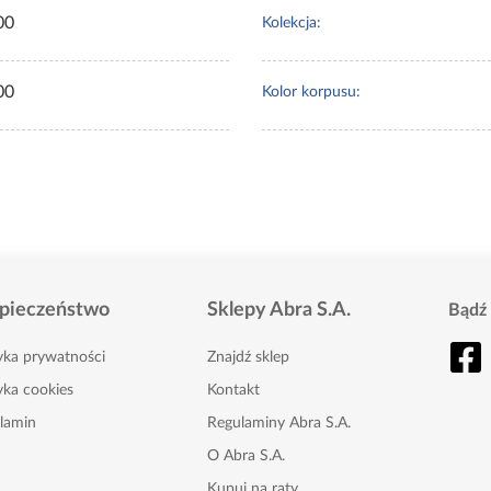
00
Kolekcja:
00
Kolor korpusu:
pieczeństwo
Sklepy Abra S.A.
Bądź 
tyka prywatności
Znajdź sklep
yka cookies
Kontakt
lamin
Regulaminy Abra S.A.
O Abra S.A.
Kupuj na raty