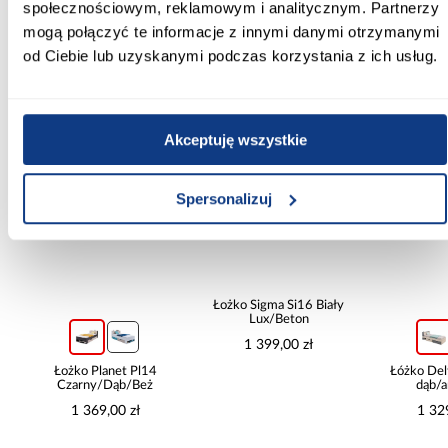
społecznościowym, reklamowym i analitycznym. Partnerzy
mogą połączyć te informacje z innymi danymi otrzymanymi
od Ciebie lub uzyskanymi podczas korzystania z ich usług.
Inni Klienci sprawdzali również
PORÓWNAJ
PORÓWNAJ
PORÓWN
Akceptuję wszystkie
Spersonalizuj
Łożko Sigma Si16 Biały
a
Lux/Beton
1 399,00 zł
Łożko Planet Pl14
Łóżko De
Czarny/Dąb/Beż
dąb/a
1 369,00 zł
1 32