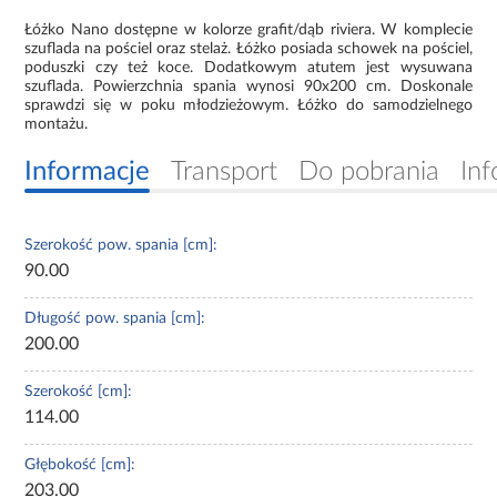
Łóżko Nano dostępne w kolorze grafit/dąb riviera. W komplecie
szuflada na pościel oraz stelaż. Łóżko posiada schowek na pościel,
poduszki czy też koce. Dodatkowym atutem jest wysuwana
szuflada. Powierzchnia spania wynosi 90x200 cm. Doskonale
sprawdzi się w poku młodzieżowym. Łóżko do samodzielnego
montażu.
Informacje
Transport
Do pobrania
Inf
Szerokość pow. spania [cm]:
90.00
Długość pow. spania [cm]:
200.00
Szerokość [cm]:
114.00
Głębokość [cm]:
203.00