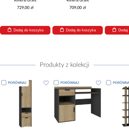
Riviera/Grafit
Riviera/Grafit
729,00 zł
709,00 zł
Dodaj do koszyka
Dodaj do koszyka
Dodaj
Produkty z kolekcji
PORÓWNAJ
PORÓWNAJ
PORÓWNA