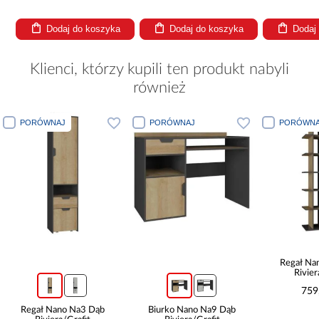
Dodaj do koszyka
Dodaj do koszyka
Dodaj
Klienci, którzy kupili ten produkt nabyli
również
PORÓWNAJ
PORÓWNAJ
PORÓWNA
Regał Na
Rivier
759
Regał Nano Na3 Dąb
Biurko Nano Na9 Dąb