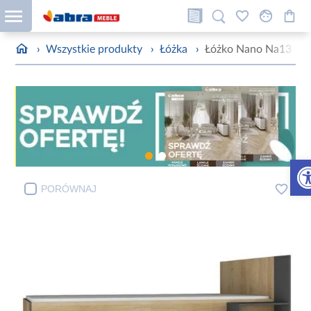
›
Wszystkie produkty
›
Łóżka
›
Łóżko Nano Na13 Dąb 
Otw
PORÓWNAJ