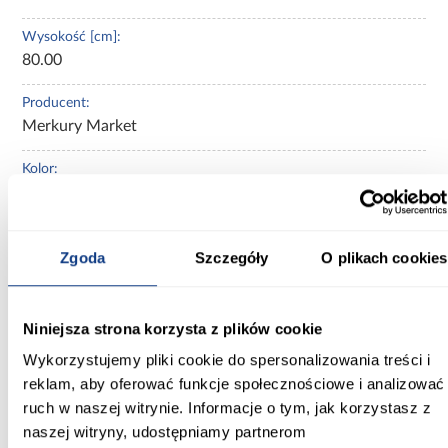
Wysokość [cm]:
80.00
Producent:
Merkury Market
Kolor:
dąb riviera/grafit
Ilość osób:
Zgoda
Szczegóły
O plikach cookies
1-osobowe
Kolekcja:
Nano
Niniejsza strona korzysta z plików cookie
Wykorzystujemy pliki cookie do spersonalizowania treści i
Kolor frontów:
reklam, aby oferować funkcje społecznościowe i analizować
grafit/dąb riviera
ruch w naszej witrynie. Informacje o tym, jak korzystasz z
Zobacz więcej >
naszej witryny, udostępniamy partnerom