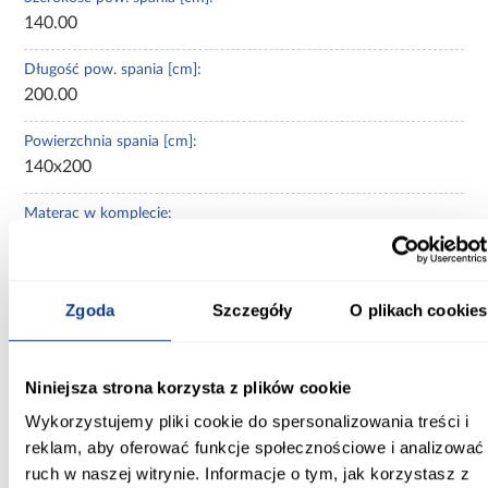
140.00
Długość pow. spania [cm]:
200.00
Powierzchnia spania [cm]:
140x200
Materac w komplecie:
Bez materaca
Stelaż w komplecie:
Zgoda
Szczegóły
O plikach cookies
Ze stelażem
Wymiar stelaża:
140x200
Niniejsza strona korzysta z plików cookie
Wykorzystujemy pliki cookie do spersonalizowania treści i
Zagłówek:
reklam, aby oferować funkcje społecznościowe i analizować
z zagłówkiem
ruch w naszej witrynie. Informacje o tym, jak korzystasz z