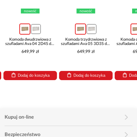
nowość
nowość
no
Komoda dwudrzwiowa z
Komoda trzydrzwiowa z
Komoda dw
szufladami Ava 04 2D4S dąb
szufladami Ava 05 3D3S dąb
szufladami A
kamienny
kamienny
kam
649,99 zł
649,99 zł
699
Dodaj do koszyka
Dodaj do koszyka
Dodaj
Kupuj on-line
Bezpieczeństwo