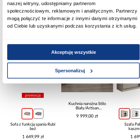
Zobacz więcej >
naszej witryny, udostępniamy partnerom
społecznościowym, reklamowym i analitycznym. Partnerzy
mogą połączyć te informacje z innymi danymi otrzymanymi
od Ciebie lub uzyskanymi podczas korzystania z ich usług.
Inni Klienci sprawdzali również
PORÓWNAJ
PORÓWNAJ
PORÓWN
Akceptuję wszystkie
Spersonalizuj
promocja
Kuchnia narożna Stilo
Biały/Artisan
265x300x180 Cm
9 999,00 zł
Sofa z funkcją spania Rubi
Szafa P
beż
kaszmi
1 649,99 zł
1 69