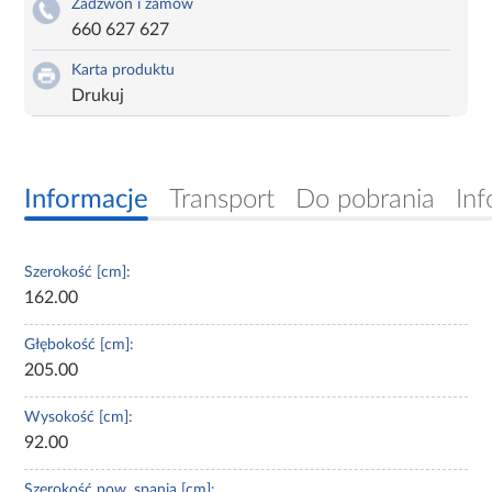
Zadzwoń i zamów
660 627 627
Karta produktu
Drukuj
Informacje
Transport
Do pobrania
Inf
Szerokość [cm]:
162.00
Głębokość [cm]:
205.00
Wysokość [cm]:
92.00
Szerokość pow. spania [cm]: