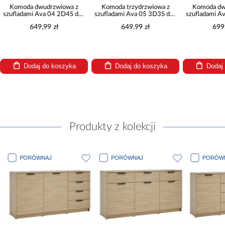
Komoda dwudrzwiowa z
Komoda trzydrzwiowa z
Komoda dw
szufladami Ava 04 2D4S dąb
szufladami Ava 05 3D3S dąb
szufladami A
kamienny
kamienny
kam
649,99 zł
649,99 zł
699
Dodaj do koszyka
Dodaj do koszyka
Dodaj
Produkty z kolekcji
PORÓWNAJ
PORÓWNAJ
PORÓWNA