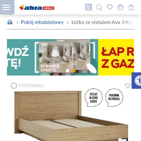
›
Pokój młodzieżowy
›
Łóżko ze stelażem Ava 140x20
Otw
PORÓWNAJ