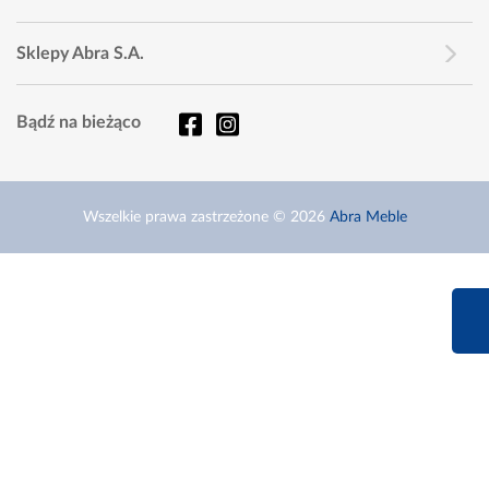
Sklepy Abra S.A.
Bądź na bieżąco
Wszelkie prawa zastrzeżone © 2026
Abra Meble
660 627 6
Infolinia dziś od 9