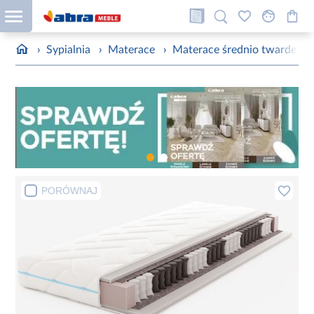
›
Sypialnia
›
Materace
›
Materace średnio twarde
›
PORÓWNAJ