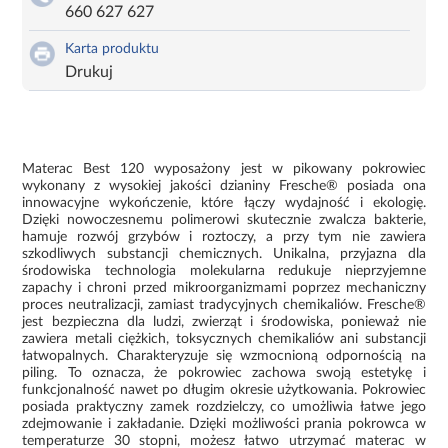
660 627 627
Karta produktu
Drukuj
Materac Best 120 wyposażony jest w pikowany pokrowiec
wykonany z wysokiej jakości dzianiny Fresche® posiada ona
innowacyjne wykończenie, które łączy wydajność i ekologię.
Dzięki nowoczesnemu polimerowi skutecznie zwalcza bakterie,
hamuje rozwój grzybów i roztoczy, a przy tym nie zawiera
szkodliwych substancji chemicznych. Unikalna, przyjazna dla
środowiska technologia molekularna redukuje nieprzyjemne
zapachy i chroni przed mikroorganizmami poprzez mechaniczny
proces neutralizacji, zamiast tradycyjnych chemikaliów. Fresche®
jest bezpieczna dla ludzi, zwierząt i środowiska, ponieważ nie
zawiera metali ciężkich, toksycznych chemikaliów ani substancji
łatwopalnych. Charakteryzuje się wzmocnioną odpornością na
piling. To oznacza, że pokrowiec zachowa swoją estetykę i
funkcjonalność nawet po długim okresie użytkowania. Pokrowiec
posiada praktyczny zamek rozdzielczy, co umożliwia łatwe jego
zdejmowanie i zakładanie. Dzięki możliwości prania pokrowca w
temperaturze 30 stopni, możesz łatwo utrzymać materac w