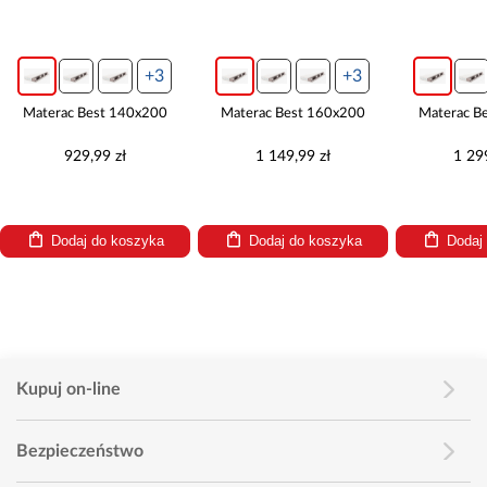
+3
+3
Materac Best 140x200
Materac Best 160x200
Materac B
929,99 zł
1 149,99 zł
1 29
Dodaj do koszyka
Dodaj do koszyka
Dodaj
Kupuj on-line
Bezpieczeństwo