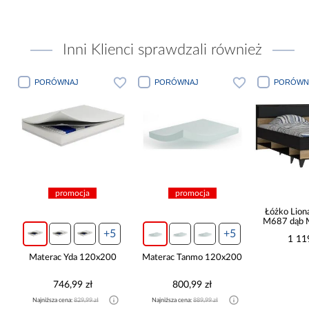
Inni Klienci sprawdzali również
PORÓWNAJ
PORÓWNAJ
PORÓWN
promocja
promocja
Łóżko Lio
M687 dąb M
Cab
+5
+5
1 11
Materac Yda 120x200
Materac Tanmo 120x200
746,99 zł
800,99 zł
Najniższa cena:
829,99 zł
Najniższa cena:
889,99 zł