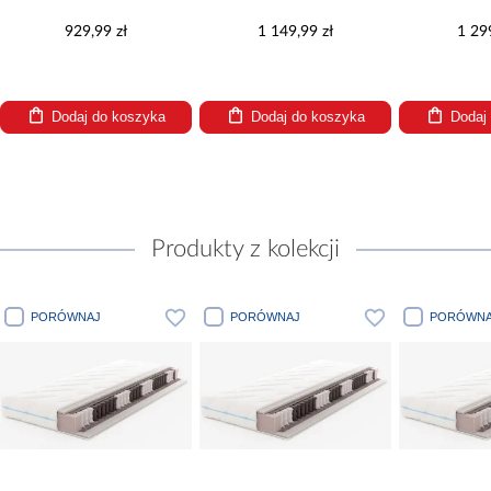
929,99 zł
1 149,99 zł
1 29
Dodaj do koszyka
Dodaj do koszyka
Dodaj
Produkty z kolekcji
PORÓWNAJ
PORÓWNAJ
PORÓWNA