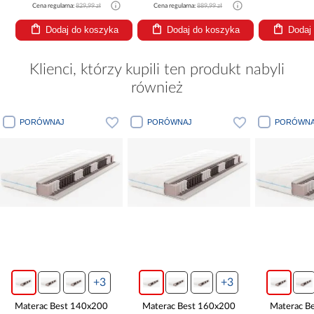
Cena regularna:
829,99 zł
Cena regularna:
889,99 zł
Dodaj do koszyka
Dodaj do koszyka
Dodaj
Klienci, którzy kupili ten produkt nabyli
również
PORÓWNAJ
PORÓWNAJ
PORÓWNA
+3
+3
Materac Best 140x200
Materac Best 160x200
Materac B