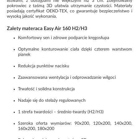
listwami, z odstępami nie większymi niż 3 cm. Zdejmowalny
pokrowiec z taśmą 3D ułatwia utrzymanie czystości. Materiały
posiadają certyfikat OEKO-TEX, co gwarantuje bezpieczeństwo i
wysoką jakość wykonania.
Zalety materaca Easy Air 160 H2/H3
Komfortowy sen i zdrowe podparcie kręgosłupa
Optymalne konturowanie ciała dzięki czterem warstwom
pianek
Redukcja punktów nacisku
Zaawansowana wentylacja i odprowadzanie wilgoci
Trwałość i solidna konstrukcja
Nadaje się do stelaży regulowanych
1 strefa twardości – średnio-twardy (H2/H3)
Szeroka oferta wymiarów: 90x200, 120x200, 140x200,
160x200, 180x200