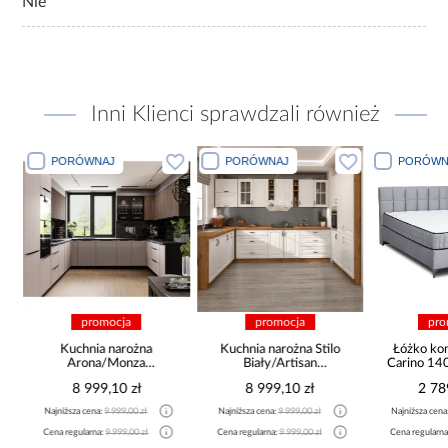
Nie
Inni Klienci sprawdzali również
PORÓWNAJ
PORÓWNAJ
PORÓWN
promocja
promocja
pro
a
Kuchnia narożna
Kuchnia narożna Stilo
Łóżko ko
Arona/Monza
Biały/Artisan
Carino 14
375x325x225
265x300x180 Cm
8 999,10 zł
8 999,10 zł
2 78
Najniższa cena:
9 999,00 zł
Najniższa cena:
9 999,00 zł
Najniższa cena
Cena regularna:
9 999,00 zł
Cena regularna:
9 999,00 zł
Cena regularna