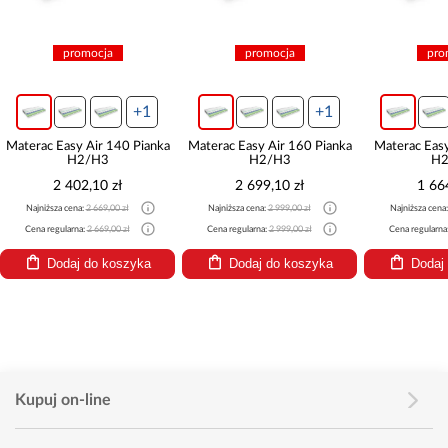
promocja
promocja
pro
+1
+1
Materac Easy Air 140 Pianka
Materac Easy Air 160 Pianka
Materac Easy
H2/H3
H2/H3
H2
2 402,10 zł
2 699,10 zł
1 66
Najniższa cena:
2 669,00 zł
Najniższa cena:
2 999,00 zł
Najniższa cena
Cena regularna:
2 669,00 zł
Cena regularna:
2 999,00 zł
Cena regularna
Dodaj do koszyka
Dodaj do koszyka
Dodaj
Kupuj on-line