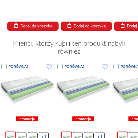
Dodaj do koszyka
Dodaj do koszyka
Dodaj
Klienci, którzy kupili ten produkt nabyli
również
PORÓWNAJ
PORÓWNAJ
PORÓWNA
promocja
promocja
pro
+1
+1