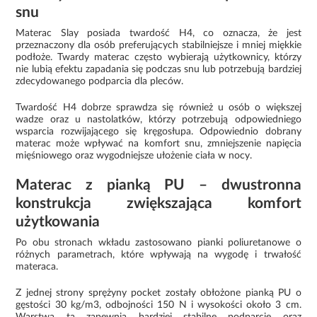
snu
Materac Slay posiada twardość H4, co oznacza, że jest
przeznaczony dla osób preferujących stabilniejsze i mniej miękkie
podłoże. Twardy materac często wybierają użytkownicy, którzy
nie lubią efektu zapadania się podczas snu lub potrzebują bardziej
zdecydowanego podparcia dla pleców.
Twardość H4 dobrze sprawdza się również u osób o większej
wadze oraz u nastolatków, którzy potrzebują odpowiedniego
wsparcia rozwijającego się kręgosłupa. Odpowiednio dobrany
materac może wpływać na komfort snu, zmniejszenie napięcia
mięśniowego oraz wygodniejsze ułożenie ciała w nocy.
Materac z pianką PU – dwustronna
konstrukcja zwiększająca komfort
użytkowania
Po obu stronach wkładu zastosowano pianki poliuretanowe o
różnych parametrach, które wpływają na wygodę i trwałość
materaca.
Z jednej strony sprężyny pocket zostały obłożone pianką PU o
gęstości 30 kg/m3, odbojności 150 N i wysokości około 3 cm.
Warstwa ta zapewnia bardziej stabilne podparcie oraz