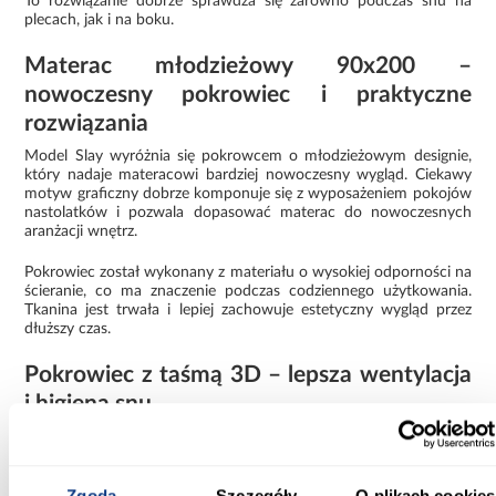
To rozwiązanie dobrze sprawdza się zarówno podczas snu na
plecach, jak i na boku.
Materac młodzieżowy 90x200 –
nowoczesny pokrowiec i praktyczne
rozwiązania
Model Slay wyróżnia się pokrowcem o młodzieżowym designie,
który nadaje materacowi bardziej nowoczesny wygląd. Ciekawy
motyw graficzny dobrze komponuje się z wyposażeniem pokojów
nastolatków i pozwala dopasować materac do nowoczesnych
aranżacji wnętrz.
Pokrowiec został wykonany z materiału o wysokiej odporności na
ścieranie, co ma znaczenie podczas codziennego użytkowania.
Tkanina jest trwała i lepiej zachowuje estetyczny wygląd przez
dłuższy czas.
Pokrowiec z taśmą 3D – lepsza wentylacja
i higiena snu
W pokrowcu zastosowano ozdobną taśmę 3D, która wspomaga
cyrkulację powietrza wewnątrz materaca. Odpowiednia
wentylacja pomaga ograniczyć gromadzenie wilgoci i wpływa na
utrzymanie lepszej higieny snu.
Zgoda
Szczegóły
O plikach cookies