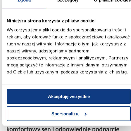
Stały przepływ powietrza jest szczególnie ważny w materacach
używanych codziennie, ponieważ pomaga utrzymać świeżość
wkładu i poprawia komfort termiczny podczas snu.
Niniejsza strona korzysta z plików cookie
Wykorzystujemy pliki cookie do spersonalizowania treści i
Pokrowiec jest obustronnie pikowany, co dodatkowo zwiększa
wygodę użytkowania i poprawia estetykę materaca.
reklam, aby oferować funkcje społecznościowe i analizować
ruch w naszej witrynie. Informacje o tym, jak korzystasz z
Materac z pokrowcem do prania –
naszej witryny, udostępniamy partnerom
łatwiejsze utrzymanie czystości
społecznościowym, reklamowym i analitycznym. Partnerzy
Pokrowiec materaca Slay został wyposażony w zamek
mogą połączyć te informacje z innymi danymi otrzymanymi
rozdzielczy, który umożliwia rozpięcie go na dwie osobne części.
od Ciebie lub uzyskanymi podczas korzystania z ich usług.
Takie rozwiązanie znacznie ułatwia zdejmowanie i ponowne
zakładanie pokrowca.
Materiał można prać w temperaturze do 60°C, co pomaga
utrzymać odpowiednią higienę i ograniczyć rozwój roztoczy oraz
Akceptuję wszystkie
alergenów. To praktyczne rozwiązanie szczególnie ważne w
przypadku materacy młodzieżowych używanych intensywnie
każdego dnia.
Spersonalizuj
Materac 90x200 dla nastolatka –
komfortowy sen i odpowiednie podparcie