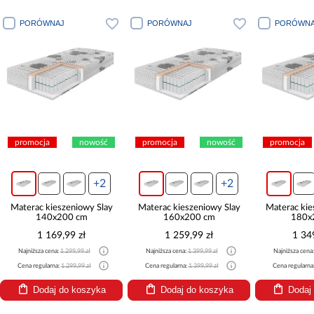
PORÓWNAJ
PORÓWNAJ
PORÓWNA
promocja
nowość
promocja
nowość
promocja
+2
+2
Materac kieszeniowy Slay
Materac kieszeniowy Slay
Materac kie
140x200 cm
160x200 cm
180x
1 169,99 zł
1 259,99 zł
1 34
Najniższa cena:
1 299,99 zł
Najniższa cena:
1 399,99 zł
Najniższa cena
Cena regularna:
1 299,99 zł
Cena regularna:
1 399,99 zł
Cena regularna
Dodaj do koszyka
Dodaj do koszyka
Dodaj