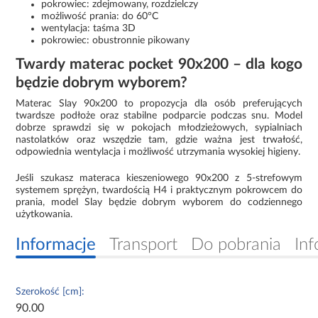
pokrowiec: zdejmowany, rozdzielczy
możliwość prania: do 60°C
wentylacja: taśma 3D
pokrowiec: obustronnie pikowany
Twardy materac pocket 90x200 – dla kogo
będzie dobrym wyborem?
Materac Slay 90x200 to propozycja dla osób preferujących
twardsze podłoże oraz stabilne podparcie podczas snu. Model
dobrze sprawdzi się w pokojach młodzieżowych, sypialniach
nastolatków oraz wszędzie tam, gdzie ważna jest trwałość,
odpowiednia wentylacja i możliwość utrzymania wysokiej higieny.
Jeśli szukasz materaca kieszeniowego 90x200 z 5-strefowym
systemem sprężyn, twardością H4 i praktycznym pokrowcem do
prania, model Slay będzie dobrym wyborem do codziennego
użytkowania.
Informacje
Transport
Do pobrania
Inf
Szerokość [cm]:
90.00