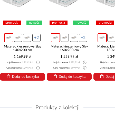
promocja
nowość
promocja
nowość
promocja
+2
+2
Materac kieszeniowy Slay
Materac kieszeniowy Slay
Materac kie
140x200 cm
160x200 cm
180x
1 169,99 zł
1 259,99 zł
1 34
Najniższa cena:
1 299,99 zł
Najniższa cena:
1 399,99 zł
Najniższa cena
Cena regularna:
1 299,99 zł
Cena regularna:
1 399,99 zł
Cena regularna
Dodaj do koszyka
Dodaj do koszyka
Dodaj
Produkty z kolekcji