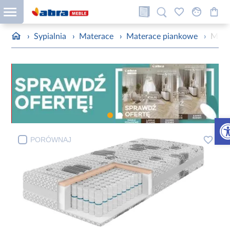
›
Sypialnia
›
Materace
›
Materace piankowe
›
Mate
Otw
PORÓWNAJ