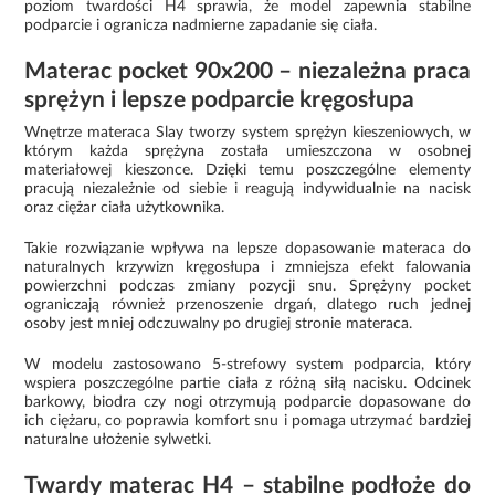
poziom twardości H4 sprawia, że model zapewnia stabilne
podparcie i ogranicza nadmierne zapadanie się ciała.
Materac pocket 90x200 – niezależna praca
sprężyn i lepsze podparcie kręgosłupa
Wnętrze materaca Slay tworzy system sprężyn kieszeniowych, w
którym każda sprężyna została umieszczona w osobnej
materiałowej kieszonce. Dzięki temu poszczególne elementy
pracują niezależnie od siebie i reagują indywidualnie na nacisk
oraz ciężar ciała użytkownika.
Takie rozwiązanie wpływa na lepsze dopasowanie materaca do
naturalnych krzywizn kręgosłupa i zmniejsza efekt falowania
powierzchni podczas zmiany pozycji snu. Sprężyny pocket
ograniczają również przenoszenie drgań, dlatego ruch jednej
osoby jest mniej odczuwalny po drugiej stronie materaca.
W modelu zastosowano 5-strefowy system podparcia, który
wspiera poszczególne partie ciała z różną siłą nacisku. Odcinek
barkowy, biodra czy nogi otrzymują podparcie dopasowane do
ich ciężaru, co poprawia komfort snu i pomaga utrzymać bardziej
naturalne ułożenie sylwetki.
Twardy materac H4 – stabilne podłoże do