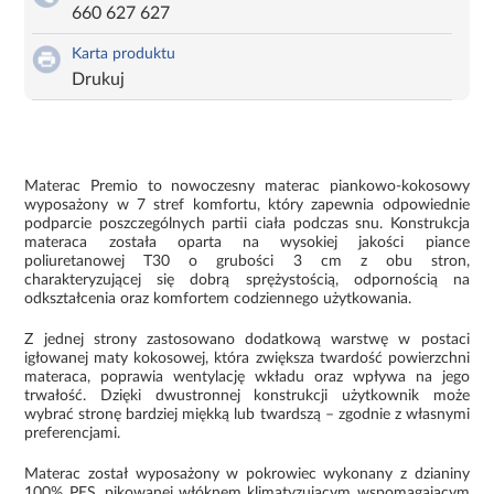
660 627 627
Karta produktu
Drukuj
Materac Premio to nowoczesny materac piankowo-kokosowy
wyposażony w 7 stref komfortu, który zapewnia odpowiednie
podparcie poszczególnych partii ciała podczas snu. Konstrukcja
materaca została oparta na wysokiej jakości piance
poliuretanowej T30 o grubości 3 cm z obu stron,
charakteryzującej się dobrą sprężystością, odpornością na
odkształcenia oraz komfortem codziennego użytkowania.
Z jednej strony zastosowano dodatkową warstwę w postaci
igłowanej maty kokosowej, która zwiększa twardość powierzchni
materaca, poprawia wentylację wkładu oraz wpływa na jego
trwałość. Dzięki dwustronnej konstrukcji użytkownik może
wybrać stronę bardziej miękką lub twardszą – zgodnie z własnymi
preferencjami.
Materac został wyposażony w pokrowiec wykonany z dzianiny
100% PES, pikowanej włóknem klimatyzującym wspomagającym