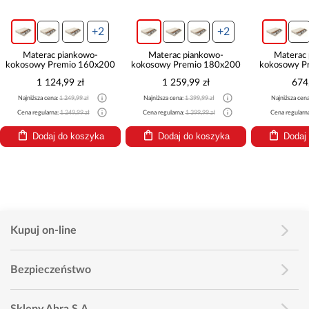
+2
+2
Materac piankowo-
Materac piankowo-
Materac
kokosowy Premio 160x200
kokosowy Premio 180x200
kokosowy P
1 124,99 zł
1 259,99 zł
674
Najniższa cena:
1 249,99 zł
Najniższa cena:
1 399,99 zł
Najniższa cen
Cena regularna:
1 249,99 zł
Cena regularna:
1 399,99 zł
Cena regularn
Dodaj do koszyka
Dodaj do koszyka
Dodaj
Kupuj on-line
Bezpieczeństwo
Sklepy Abra S.A.