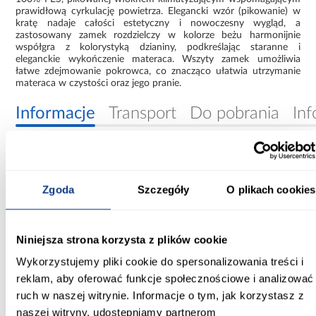
prawidłową cyrkulację powietrza. Elegancki wzór (pikowanie) w
kratę nadaje całości estetyczny i nowoczesny wygląd, a
zastosowany zamek rozdzielczy w kolorze beżu harmonijnie
współgra z kolorystyką dzianiny, podkreślając staranne i
eleganckie wykończenie materaca. Wszyty zamek umożliwia
łatwe zdejmowanie pokrowca, co znacząco ułatwia utrzymanie
materaca w czystości oraz jego pranie.
Informacje
Transport
Do pobrania
Inf
Szerokość [cm]:
180.00
Zgoda
Szczegóły
O plikach cookies
Długość [cm]:
200.00
Niniejsza strona korzysta z plików cookie
Wysokość [cm]:
Wykorzystujemy pliki cookie do spersonalizowania treści i
19.00
reklam, aby oferować funkcje społecznościowe i analizować
ruch w naszej witrynie. Informacje o tym, jak korzystasz z
Rozmiar materaca [cm]:
naszej witryny, udostępniamy partnerom
180x200