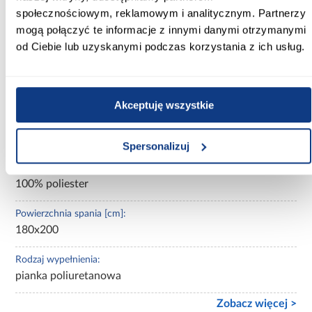
społecznościowym, reklamowym i analitycznym. Partnerzy
mogą połączyć te informacje z innymi danymi otrzymanymi
Typ materaca:
dwustronny
od Ciebie lub uzyskanymi podczas korzystania z ich usług.
Zdejmowany pokrowiec:
Tak
Akceptuję wszystkie
Możliwość prania pokrowca:
Tak
Spersonalizuj
Pokrowiec:
100% poliester
Powierzchnia spania [cm]:
180x200
Rodzaj wypełnienia:
pianka poliuretanowa
Zobacz więcej >