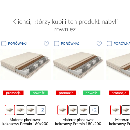
Klienci, którzy kupili ten produkt nabyli
również
PORÓWNAJ
PORÓWNAJ
PORÓWNA
promocja
nowość
promocja
nowość
promocja
+2
+2
Materac piankowo-
Materac piankowo-
Materac
kokosowy Premio 160x200
kokosowy Premio 180x200
kokosowy P