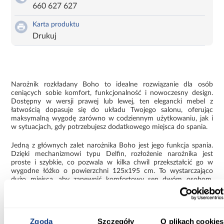
660 627 627
Karta produktu
Drukuj
Narożnik rozkładany Boho to idealne rozwiązanie dla osób
ceniących sobie komfort, funkcjonalność i nowoczesny design.
Dostępny w wersji prawej lub lewej, ten elegancki mebel z
łatwością dopasuje się do układu Twojego salonu, oferując
maksymalną wygodę zarówno w codziennym użytkowaniu, jak i
w sytuacjach, gdy potrzebujesz dodatkowego miejsca do spania.
Jedną z głównych zalet narożnika Boho jest jego funkcja spania.
Dzięki mechanizmowi typu Delfin, rozłożenie narożnika jest
proste i szybkie, co pozwala w kilka chwil przekształcić go w
wygodne łóżko o powierzchni 125x195 cm. To wystarczająco
dużo miejsca, aby zapewnić komfortowy sen dwóm osobom.
Dodatkowo, powierzchnia spania jest tapicerowana wysokiej
jakości tkaniną Curio, co zapewnia jednolity wygląd i dodatkowy
komfort.
Zgoda
Szczegóły
O plikach cookies
Narożnik Boho został wyposażony w praktyczny pojemnik na