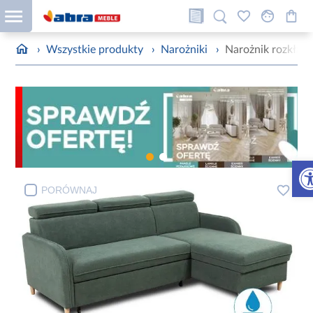
›
Wszystkie produkty
›
Narożniki
›
Narożnik rozkład
Otw
PORÓWNAJ