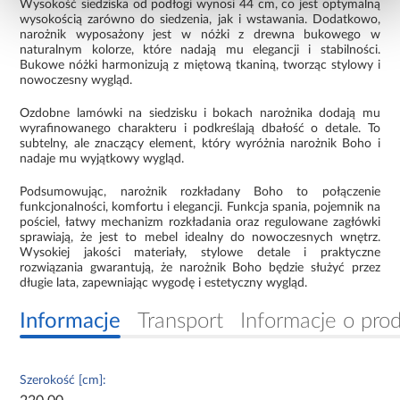
Wysokość siedziska od podłogi wynosi 44 cm, co jest optymalną
wysokością zarówno do siedzenia, jak i wstawania. Dodatkowo,
narożnik wyposażony jest w nóżki z drewna bukowego w
naturalnym kolorze, które nadają mu elegancji i stabilności.
Bukowe nóżki harmonizują z miętową tkaniną, tworząc stylowy i
nowoczesny wygląd.
Ozdobne lamówki na siedzisku i bokach narożnika dodają mu
wyrafinowanego charakteru i podkreślają dbałość o detale. To
subtelny, ale znaczący element, który wyróżnia narożnik Boho i
nadaje mu wyjątkowy wygląd.
Podsumowując, narożnik rozkładany Boho to połączenie
funkcjonalności, komfortu i elegancji. Funkcja spania, pojemnik na
pościel, łatwy mechanizm rozkładania oraz regulowane zagłówki
sprawiają, że jest to mebel idealny do nowoczesnych wnętrz.
Wysokiej jakości materiały, stylowe detale i praktyczne
rozwiązania gwarantują, że narożnik Boho będzie służyć przez
długie lata, zapewniając wygodę i estetyczny wygląd.
Informacje
Transport
Informacje o pro
Szerokość [cm]: